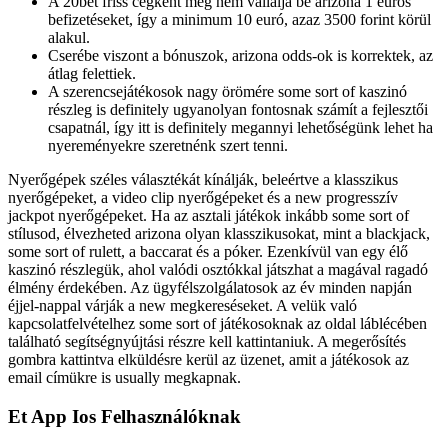
A 20bet friss cégként még nem vállalja be arizona 1 eurós
befizetéseket, így a minimum 10 euró, azaz 3500 forint körül
alakul.
Cserébe viszont a bónuszok, arizona odds-ok is korrektek, az
átlag felettiek.
A szerencsejátékosok nagy örömére some sort of kaszinó
részleg is definitely ugyanolyan fontosnak számít a fejlesztői
csapatnál, így itt is definitely megannyi lehetőségünk lehet ha
nyereményekre szeretnénk szert tenni.
Nyerőgépek széles választékát kínálják, beleértve a klasszikus
nyerőgépeket, a video clip nyerőgépeket és a new progresszív
jackpot nyerőgépeket. Ha az asztali játékok inkább some sort of
stílusod, élvezheted arizona olyan klasszikusokat, mint a blackjack,
some sort of rulett, a baccarat és a póker. Ezenkívül van egy élő
kaszinó részlegük, ahol valódi osztókkal játszhat a magával ragadó
élmény érdekében. Az ügyfélszolgálatosok az év minden napján
éjjel-nappal várják a new megkereséseket. A velük való
kapcsolatfelvételhez some sort of játékosoknak az oldal láblécében
található segítségnyújtási részre kell kattintaniuk. A megerősítés
gombra kattintva elküldésre kerül az üzenet, amit a játékosok az
email címükre is usually megkapnak.
Et App Ios Felhasználóknak