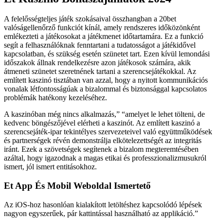
A felelősségteljes játék szokásaival összhangban a 20bet
valóságellenőrző funkciót kínál, amely rendszeres időközönként
emlékezteti a játékosokat a játékmenet időtartamára. Ez a funkció
segít a felhasználóknak fenntartani a tudatosságot a játékidővel
kapcsolatban, és szükség esetén szünetet tart. Ezen kívül lemondási
időszakok állnak rendelkezésre azon játékosok számára, akik
átmeneti szünetet szeretnének tartani a szerencsejátékokkal. Az
említett kaszinó tisztában van azzal, hogy a nyitott kommunikációs
vonalak létfontosságúak a bizalommal és biztonsággal kapcsolatos
problémák hatékony kezeléséhez.
A kaszinóban még nincs alkalmazás,” “amelyet le lehet tölteni, de
kedvenc böngészőjével elérheti a kaszinót. Az említett kaszinó a
szerencsejáték-ipar tekintélyes szervezeteivel való együttműködések
és partnerségek révén demonstrálja elkötelezettségét az integritás
iránt. Ezek a szövetségek segítenek a bizalom megteremtésében
azáltal, hogy igazodnak a magas etikai és professzionalizmusukról
ismert, jól ismert entitásokhoz.
Et App És Mobil Weboldal Ismertető
Az iOS-hoz hasonlóan kialakított letöltéshez kapcsolódó lépések
nagyon egyszerűek, pár kattintással használható az applikáció.”