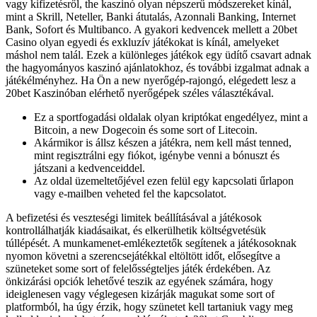
vagy kifizetésről, the kaszinó olyan népszerű módszereket kínál,
mint a Skrill, Neteller, Banki átutalás, Azonnali Banking, Internet
Bank, Sofort és Multibanco. A gyakori kedvencek mellett a 20bet
Casino olyan egyedi és exkluzív játékokat is kínál, amelyeket
máshol nem talál. Ezek a különleges játékok egy üdítő csavart adnak
the hagyományos kaszinó ajánlatokhoz, és további izgalmat adnak a
játékélményhez. Ha Ön a new nyerőgép-rajongó, elégedett lesz a
20bet Kaszinóban elérhető nyerőgépek széles választékával.
Ez a sportfogadási oldalak olyan kriptókat engedélyez, mint a
Bitcoin, a new Dogecoin és some sort of Litecoin.
Akármikor is állsz készen a játékra, nem kell mást tenned,
mint regisztrálni egy fiókot, igénybe venni a bónuszt és
játszani a kedvenceiddel.
Az oldal üzemeltetőjével ezen felül egy kapcsolati űrlapon
vagy e-mailben veheted fel the kapcsolatot.
A befizetési és veszteségi limitek beállításával a játékosok
kontrollálhatják kiadásaikat, és elkerülhetik költségvetésük
túllépését. A munkamenet-emlékeztetők segítenek a játékosoknak
nyomon követni a szerencsejátékkal eltöltött időt, elősegítve a
szüneteket some sort of felelősségteljes játék érdekében. Az
önkizárási opciók lehetővé teszik az egyének számára, hogy
ideiglenesen vagy véglegesen kizárják magukat some sort of
platformból, ha úgy érzik, hogy szünetet kell tartaniuk vagy meg