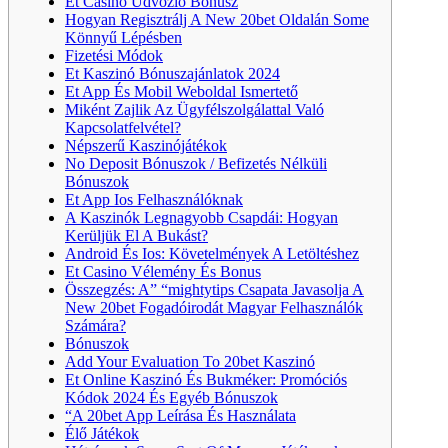
Et Casino Üdvözlő Bónusz
Hogyan Regisztrálj A New 20bet Oldalán Some
Könnyű Lépésben
Fizetési Módok
Et Kaszinó Bónuszajánlatok 2024
Et App És Mobil Weboldal Ismertető
Miként Zajlik Az Ügyfélszolgálattal Való
Kapcsolatfelvétel?
Népszerű Kaszinójátékok
No Deposit Bónuszok / Befizetés Nélküli
Bónuszok
Et App Ios Felhasználóknak
A Kaszinók Legnagyobb Csapdái: Hogyan
Kerüljük El A Bukást?
Android És Ios: Követelmények A Letöltéshez
Et Casino Vélemény És Bonus
Összegzés: A” “mightytips Csapata Javasolja A
New 20bet Fogadóirodát Magyar Felhasználók
Számára?
Bónuszok
Add Your Evaluation To 20bet Kaszinó
Et Online Kaszinó És Bukméker: Promóciós
Kódok 2024 És Egyéb Bónuszok
“A 20bet App Leírása És Használata
Élő Játékok