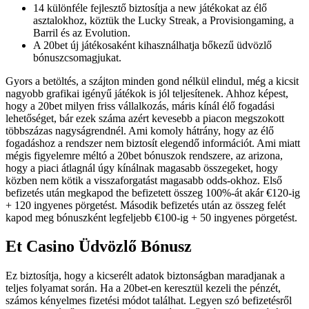
14 különféle fejlesztő biztosítja a new játékokat az élő
asztalokhoz, köztük the Lucky Streak, a Provisiongaming, a
Barril és az Evolution.
A 20bet új játékosaként kihasználhatja bőkezű üdvözlő
bónuszcsomagjukat.
Gyors a betöltés, a szájton minden gond nélkül elindul, még a kicsit
nagyobb grafikai igényű játékok is jól teljesítenek. Ahhoz képest,
hogy a 20bet milyen friss vállalkozás, máris kínál élő fogadási
lehetőséget, bár ezek száma azért kevesebb a piacon megszokott
többszázas nagyságrendnél. Ami komoly hátrány, hogy az élő
fogadáshoz a rendszer nem biztosít elegendő információt. Ami miatt
mégis figyelemre méltó a 20bet bónuszok rendszere, az arizona,
hogy a piaci átlagnál úgy kínálnak magasabb összegeket, hogy
közben nem kötik a visszaforgatást magasabb odds-okhoz. Első
befizetés után megkapod the befizetett összeg 100%-át akár €120-ig
+ 120 ingyenes pörgetést. Második befizetés után az összeg felét
kapod meg bónuszként legfeljebb €100-ig + 50 ingyenes pörgetést.
Et Casino Üdvözlő Bónusz
Ez biztosítja, hogy a kicserélt adatok biztonságban maradjanak a
teljes folyamat során. Ha a 20bet-en keresztül kezeli the pénzét,
számos kényelmes fizetési módot találhat. Legyen szó befizetésről