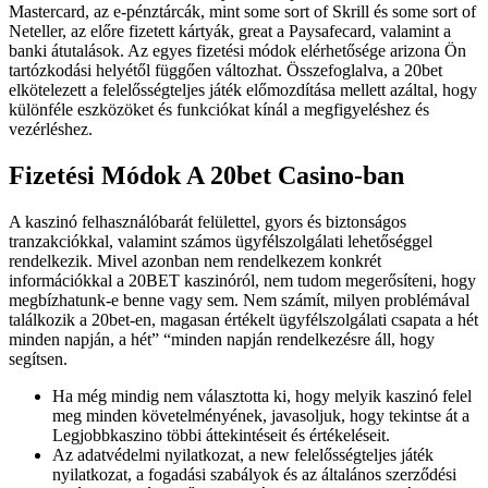
Mastercard, az e-pénztárcák, mint some sort of Skrill és some sort of
Neteller, az előre fizetett kártyák, great a Paysafecard, valamint a
banki átutalások. Az egyes fizetési módok elérhetősége arizona Ön
tartózkodási helyétől függően változhat. Összefoglalva, a 20bet
elkötelezett a felelősségteljes játék előmozdítása mellett azáltal, hogy
különféle eszközöket és funkciókat kínál a megfigyeléshez és
vezérléshez.
Fizetési Módok A 20bet Casino-ban
A kaszinó felhasználóbarát felülettel, gyors és biztonságos
tranzakciókkal, valamint számos ügyfélszolgálati lehetőséggel
rendelkezik. Mivel azonban nem rendelkezem konkrét
információkkal a 20BET kaszinóról, nem tudom megerősíteni, hogy
megbízhatunk-e benne vagy sem. Nem számít, milyen problémával
találkozik a 20bet-en, magasan értékelt ügyfélszolgálati csapata a hét
minden napján, a hét” “minden napján rendelkezésre áll, hogy
segítsen.
Ha még mindig nem választotta ki, hogy melyik kaszinó felel
meg minden követelményének, javasoljuk, hogy tekintse át a
Legjobbkaszino többi áttekintéseit és értékeléseit.
Az adatvédelmi nyilatkozat, a new felelősségteljes játék
nyilatkozat, a fogadási szabályok és az általános szerződési