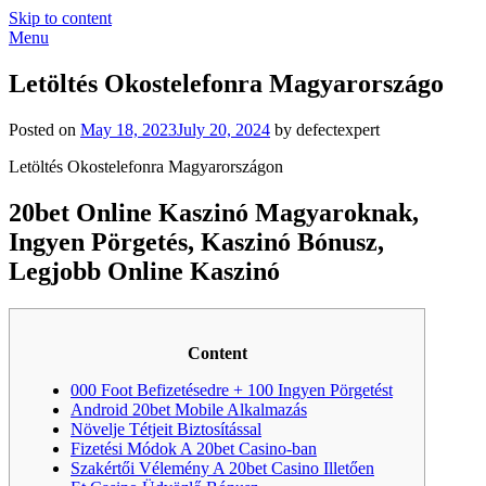
Skip to content
Menu
Letöltés Okostelefonra Magyarországo
Posted on
May 18, 2023
July 20, 2024
by defectexpert
Letöltés Okostelefonra Magyarországon
20bet Online Kaszinó Magyaroknak,
Ingyen Pörgetés, Kaszinó Bónusz,
Legjobb Online Kaszinó
Content
000 Foot Befizetésedre + 100 Ingyen Pörgetést
Android 20bet Mobile Alkalmazás
Növelje Tétjeit Biztosítással
Fizetési Módok A 20bet Casino-ban
Szakértői Vélemény A 20bet Casino Illetően