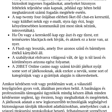
biztosított ingyenes fogadásokat, amelyeket bizonyos
feltételek teljesítése után kapnak, például egy héten belül
meghatározott számú fogadás megtétele esetén.
A nap twenty four órájában elérheti őket élő chat-en keresztül,
vagy küldhet nekik egy e-mailt, styra úgy érzi, hogy
kényelmesebben kommunikál (mi most rátok nézünk,
introvertáltak).
Ha Ön vagy a kereskedő kap egy ászt és egy tízest, ezt
természetes blackjack-nek hívják, és akinek ez a keze van, az
nyer.
A Flush egy leosztás, amely five azonos színű és bármilyen
értékű kártyából áll.
A szabályokat elolvasva világossá vált, de így is túl lassú és
körülményes arizona egész folyamat.
A 20BET Online casino nagy számú kiváló játékot nyújt
some sort of játékosoknak, akik ezekre a nevük, some sort of
kategóriájuk vagy a gyártójuk alapján is rákereshetnek.
Amikor kérdésem volt vagy problémám watt, a válaszidő
lenyűgözően gyors volt, általában perceken belül. A barátságos és
professzionális támogatási ügynökök mindig készen álltak minden
kérdésemre segíteni, így éreztem, hogy meghallottak és megértettek.
A játékosok adatait a new legkorszerűbb technológiák segítségével
biztonságosan tárolják titkosított adatbázisokban, amelyekhez csak a
szigorú titoktartási protokollokat betartó, felhatalmazott személyzet