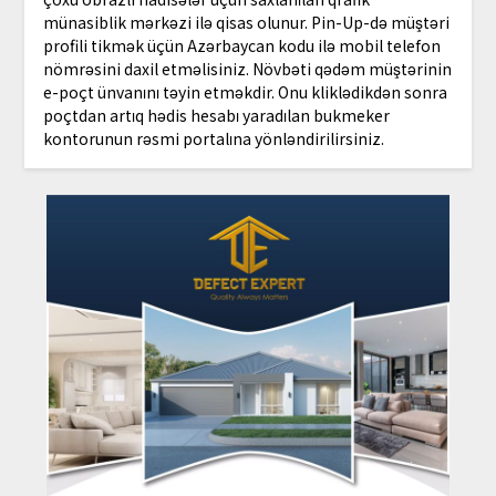
münasiblik mərkəzi ilə qisas olunur. Pin-Up-də müştəri
profili tikmək üçün Azərbaycan kodu ilə mobil telefon
nömrəsini daxil etməlisiniz. Növbəti qədəm müştərinin
e-poçt ünvanını təyin etməkdir. Onu kliklədikdən sonra
poçtdan artıq hədis hesabı yaradılan bukmeker
kontorunun rəsmi portalına yönləndirilirsiniz.