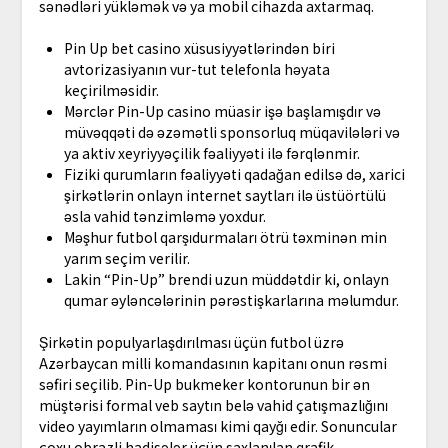
sənədləri yükləmək və ya mobil cihazda axtarmaq.
Pin Up bet casino xüsusiyyətlərindən biri
avtorizasiyanın vur-tut telefonla həyata
keçirilməsidir.
Mərclər Pin-Up casino müasir işə başlamışdır və
müvəqqəti də əzəmətli sponsorluq müqavilələri və
ya aktiv xeyriyyəçilik fəaliyyəti ilə fərqlənmir.
Fiziki qurumların fəaliyyəti qadağan edilsə də, xarici
şirkətlərin onlayn internet saytları ilə üstüörtülü
əsla vahid tənzimləmə yoxdur.
Məşhur futbol qarşıdurmaları ötrü təxminən min
yarım seçim verilir.
Lakin “Pin-Up” brendi uzun müddətdir ki, onlayn
qumar əyləncələrinin pərəstişkarlarına məlumdur.
Şirkətin populyarlaşdırılması üçün futbol üzrə
Azərbaycan milli komandasının kapitanı onun rəsmi
səfiri seçilib. Pin-Up bukmeker kontorunun bir ən
müştərisi formal veb saytın belə vahid çatışmazlığını
video yayımların olmaması kimi qayğı edir. Sonuncular
çoxu obrazli hadisələr üçün saxlanılan qrafik