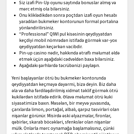
Siz izafi Pin-Up oyunu saytında bonuslar almış və
mərc etmiş ola bilərsiniz.
Onu kliklədikdən sonra poçtdan izafi oyun hesabı
yaradılan bukmeker kontorunun formal portalına
yönləndirilirsiniz.
“Professional” QIWI pul kisəsinin qeydiyyatdan
keçdiyi mobil nömrədən istifadə görmək var-yox
qeydiyyatdan keçərkən vacibdir.
Pin-up casino nədir, hakkında ətraflı məlumat əldə
etmək üçün aşağıdaki cədvəldən baxa bilərsiniz.
Aşağıdakı şərhlərdə təcrübənizi paylaşın.
Yeni başlayanlar ötrü bu bukmeker kontorunda
qeydiyyatdan keçməyə dəyərmi, bizə deyin. Biz daha
əla və daha fərdiləşdirilmiş xidmət təklif görmək ötrü
kukilərdən istifadə edirik. Əlavə məlumat ötrü kuki
siyasətimizə baxın. Məsələn, bir meyvə yuvasında,
çarxlarda limon, portağal, albalı, qarpız təsvirləri olan
nişanlar görünür. Misirdə əski əlyazmalar, fironlar,
qəbirlər, skarab böcəkləri, sfenkslər olan nişanlar
mülk. Onlarla mərc oynamağa başlamalısınız, çünki