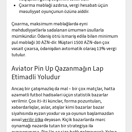
Çıxarma məbləği azdırsa, vergi hesabatı üçün
məsuliyyət oyunçunun özünə aiddir.
Çıxarma, maksimum məbləğlərdə eyni
məhdudiyyətlərlə sadalanan ümumən üsullarla
mümkündür. Ödəniş ötrü ismariş edilə bilən minimum
pul məbləği 30 AZN-dir. Müştəri 1500 AZN-dən çox
vəsait çıxarsa, ödənişdən avtomatik olaraq 13% vergi
tutulur.
Aviator Pin Up Qazanmağın Lap
Etimadli Yoludur
Ancaq bir çatışmazlıq da mal – bir çox matçlar, hətta
əzəmətli futbol hadisələri üçün statistik bazarlar
verilmir. Çox iti-iti künclər, forma pozuntuları,
xəbərdarlıqlar, aslar, atışlar kimi bazarlar bazar
siyahısında eyzən yoxdur və ya oyunun başlamazdan
əvvəl
verilir ölkə
deyəsən. Kiçik bazarlarda mərc
oynamağı nəzərdə tutan bir strategiya ilə
oynayırsınızsa, Pin Up az sizə bağlı gəlməyəcək. Yalnız