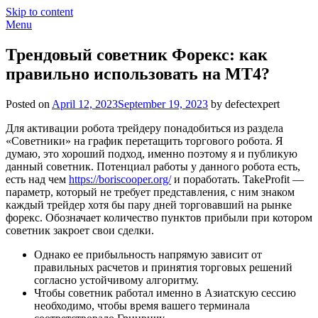
Skip to content
Menu
Трендовый советник Форекс: как
правильно использовать на MT4?
Posted on
April 12, 2023
September 19, 2023
by defectexpert
Для активации робота трейдеру понадобиться из раздела
«Советники» на график перетащить торгового робота. Я
думаю, это хороший подход, именно поэтому я и публикую
данный советник. Потенциал работы у данного робота есть,
есть над чем
https://boriscooper.org/
и поработать. TakeProfit —
параметр, который не требует представления, с ним знаком
каждый трейдер хотя бы пару дней торговавший на рынке
форекс. Обозначает количество пунктов прибыли при котором
советник закроет свои сделки.
Однако ее прибыльность напрямую зависит от
правильных расчетов и принятия торговых решений
согласно устойчивому алгоритму.
Чтобы советник работал именно в Азиатскую сессию
необходимо, чтобы время вашего терминала