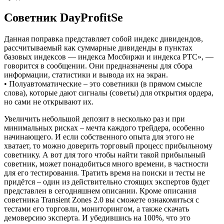
Советник DayProfitSe
Данная поправка представляет собой индекс дивидендов,
рассчитываемый как суммарные дивиденды в пунктах
базовых индексов — индекса Мосбиржи и индекса РТС», —
говорится в сообщении. Они предназначены для сбора
информации, статистики и вывода их на экран.
• Полуавтоматические – это советники (в прямом смысле
слова), которые дают сигналы (советы) для открытия ордера,
но сами не открывают их.
Увеличить небольшой депозит в несколько раз и при
минимальных рисках – мечта каждого трейдера, особенно
начинающего. И если собственного опыта для этого не
хватает, то можно доверить торговый процесс прибыльному
советнику. А вот для того чтобы найти такой прибыльный
советник, может понадобиться много времени, в частности
для его тестирования. Тратить время на поиски и тесты не
придётся – один из действительно стоящих экспертов будет
представлен в сегодняшнем описании. Кроме описания
советника Transient Zones 2.0 вы сможете ознакомиться с
тестами его торговли, мониторингом, а также скачать
демоверсию эксперта. И убедившись на 100%, что это