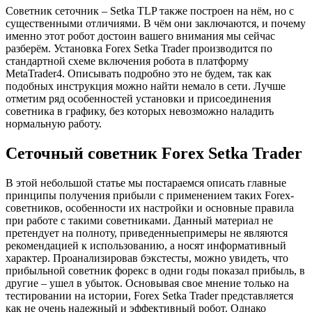
Советник сеточник – Setka TLP также построен на нём, но с
существенными отличиями. В чём они заключаются, и почему
именно этот робот достоин вашего внимания мы сейчас
разберём. Установка Forex Setka Trader производится по
стандартной схеме включения робота в платформу
MetaTrader4. Описывать подробно это не будем, так как
подобных инструкция можно найти немало в сети. Лучше
отметим ряд особенностей установки и присоединения
советника в графику, без которых невозможно наладить
нормальную работу.
Сеточный советник Forex Setka Trader
В этой небольшой статье мы постараемся описать главные
принципы получения прибыли с применением таких Forex-
советников, особенности их настройки и основные правила
при работе с такими советниками. Данный материал не
претендует на полноту, приведенныепримеры не являются
рекомендацией к использованию, а носят информативный
характер. Проанализировав бэкстесты, можно увидеть, что
прибыльной советник форекс в одни годы показал прибыль, в
другие – ушел в убыток. Основывая свое мнение только на
тестировании на истории, Forex Setka Trader представляется
как не очень надежный и эффективный робот. Однако