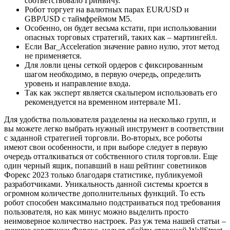
соответствовало Гринвичу.
Робот торгует на валютных парах EUR/USD и
GBP/USD с таймфреймом М5.
Особенно, он будет весьма кстати, при использовании
опасных торговых стратегий, таких как – мартингейл.
Если Bar_Acceleration значение равно нулю, этот метод
не применяется.
Для ловли цены сеткой ордеров с фиксированным
шагом необходимо, в первую очередь, определить
уровень и направление входа.
Так как эксперт является скальпером использовать его
рекомендуется на временном интервале М1.
Для удобства пользователя разделены на несколько групп, и
вы можете легко выбрать нужный инструмент в соответствии
с заданной стратегией торговли. Во-вторых, все роботы
имеют свои особенности, и при выборе следует в первую
очередь отталкиваться от собственного стиля торговли. Еще
один черный ящик, попавший в наш рейтинг советников
Форекс 2023 только благодаря статистике, публикуемой
разработчиками. Уникальность данной системы кроется в
огромном количестве дополнительных функций. То есть
робот способен максимально подстраиваться под требования
пользователя, но как минус можно выделить просто
неимоверное количество настроек. Раз уж тема нашей статьи –