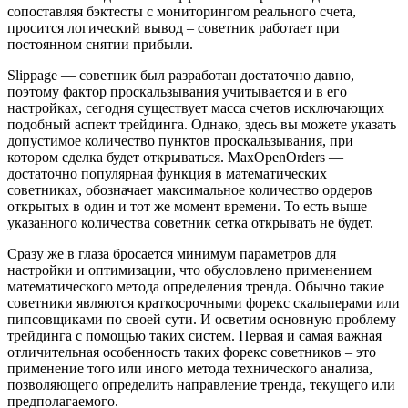
сопоставляя бэктесты с мониторингом реального счета,
просится логический вывод – советник работает при
постоянном снятии прибыли.
Slippage — советник был разработан достаточно давно,
поэтому фактор проскальзывания учитывается и в его
настройках, сегодня существует масса счетов исключающих
подобный аспект трейдинга. Однако, здесь вы можете указать
допустимое количество пунктов проскальзывания, при
котором сделка будет открываться. MaxOpenOrders —
достаточно популярная функция в математических
советниках, обозначает максимальное количество ордеров
открытых в один и тот же момент времени. То есть выше
указанного количества советник сетка открывать не будет.
Сразу же в глаза бросается минимум параметров для
настройки и оптимизации, что обусловлено применением
математического метода определения тренда. Обычно такие
советники являются краткосрочными форекс скальперами или
пипсовщиками по своей сути. И осветим основную проблему
трейдинга с помощью таких систем. Первая и самая важная
отличительная особенность таких форекс советников – это
применение того или иного метода технического анализа,
позволяющего определить направление тренда, текущего или
предполагаемого.