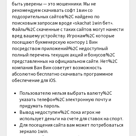
быть уверены — это мошенники. Мы не
рекомендуем скачивать софт 1вин со
подозрительных сайтов%2C найдено по
поисковым запросам вроде «skachat 1win бет».
Файлы%2C скаченные с таких сайтов могут нанести
вред вашему устройству. Игрокам%2C которые
посещают букмекерскую контору 1 Вин
посредством приложений%2C недоступный
полный перечень текущих акций и бонусов%2C
представленных на официальном сайте. Нет%2C
компания Ван Вин советует возможность
абсолютно бесплатно скачивать программное
обеспечение для iOS.
Пользователю нельзя выбрать валюту%2C
указать телефон%2C электронную почту и
придумать пароль.
Вывод недоступен%2C пока игрок не
использует деньги на счете для ставок на спорт.
Для посещения сайта вам может потребоваться
зеркало 1win.