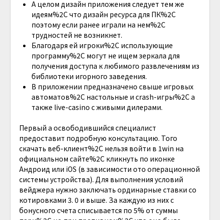
А целом дизайн приложения следует тем же
идеям%2C что дизайн ресурса для ПК%2C
поэтому если ранее играли на нем%2C
трудностей не возникнет.
Благодаря ей игроки%2C использующие
программу%2C могут не ищем зеркала для
получения доступа к любимого развлечениям из
библиотеки игорного заведения.
В приложении предназначено свыше игровых
автоматов%2C настольные и crash-игры%2C а
также live-casino с живыми дилерами.
Первый а освободившийся специалист
предоставит подробную консультацию. Того
скачать веб-клиент%2C нельзя войти в 1win на
официальном сайте%2C кликнуть по иконке
Андроид или iOS (в зависимости ото операционной
системы устройства). Для выполнения условий
вейджера нужно заключать ординарные ставки со
котировками 3. 0 и выше. За каждую из них с
бонусного счета списывается по 5% от суммы