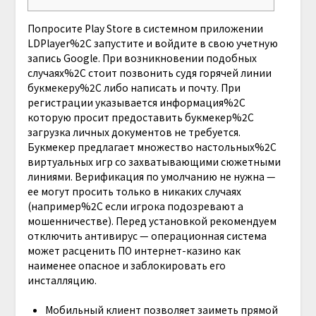
Попросите Play Store в системном приложении
LDPlayer%2C запустите и войдите в свою учетную
запись Google. При возникновении подобных
случаях%2C стоит позвонить судя горячей линии
букмекеру%2C либо написать и почту. При
регистрации указывается информация%2C
которую просит предоставить букмекер%2C
загрузка личных документов не требуется.
Букмекер предлагает множество настольных%2C
виртуальных игр со захватывающими сюжетными
линиями. Верификация по умолчанию не нужна —
ее могут просить только в никаких случаях
(например%2C если игрока подозревают а
мошенничестве). Перед установкой рекомендуем
отключить антивирус — операционная система
может расценить ПО интернет-казино как
наименее опасное и заблокировать его
инсталляцию.
Мобильный клиент позволяет заиметь прямой