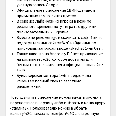
учетную запись Google.
Официальное приложение 1ВИН сделано в
привычных темно-синих цветах.
В сервисе Лайв-казино игроки в режиме
реального времени могут играть с другими
пользователями%2C крупье.
Вместе не рекомендуем скачивать софт 1вин с
подозрительных сайтов%2C найденных по
поисковым запросам вроде «skachat 1win бет».
Также клиента на Android у БК нет приложение
на компьютер%2C которое доступно дли
бесплатного скачивания и официальном сайте
1win.
Букмекерская контора 1win предложила
клиентам полный спектр азартных
развлечений.
Того удалить приложение можно зажать иконку а
перенести ее в корзину либо выбрать в меню круру
«Удалить». Пользователю можно выбрать
валюту%2C показать телефон%2C электронную