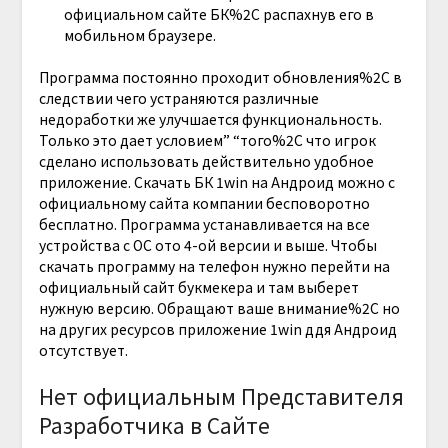
официальном сайте БК%2C распахнув его в
мобильном браузере.
Программа постоянно проходит обновления%2C в
следствии чего устраняются различные
недоработки же улучшается функциональность.
Только это дает условием” “того%2C что игрок
сделано использовать действительно удобное
приложение. Скачать БК 1win на Андроид можно с
официальному сайта компании бесповоротно
бесплатно. Программа устанавливается на все
устройства с ОС ото 4-ой версии и выше. Чтобы
скачать программу на телефон нужно перейти на
официальный сайт букмекера и там выберет
нужную версию. Обращают ваше внимание%2C но
на других ресурсов приложение 1win ддя Андроид
отсутствует.
Нет официальным Представителя
Разработчика в Сайте