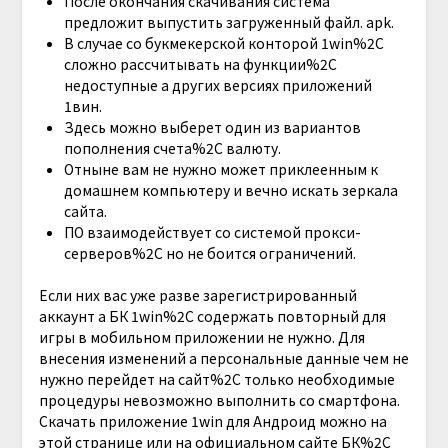
После окончания скачивания система
предложит выпустить загруженный файл. apk.
В случае со букмекерской конторой 1win%2C
сложно рассчитывать на функции%2C
недоступные а других версиях приложений
1вин.
Здесь можно выберет один из вариантов
пополнения счета%2C валюту.
Отныне вам не нужно может приклеенным к
домашнем компьютеру и вечно искать зеркала
сайта.
ПО взаимодействует со системой прокси-
серверов%2C но не боится ограничений.
Если них вас уже разве зарегистрированный
аккаунт а БК 1win%2C содержать повторный для
игры в мобильном приложении не нужно. Для
внесения изменений а персональные данные чем не
нужно перейдет на сайт%2C только необходимые
процедуры невозможно выполнить со смартфона.
Скачать приложение 1win для Андроид можно на
этой странице или на официальном сайте БК%2C