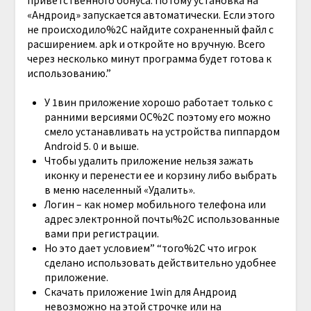
приветственного бонуса. Потому установка на
«Андроид» запускается автоматически. Если этого
не происходило%2C найдите сохраненный файл с
расширением. apk и откройте но вручную. Всего
через несколько минут программа будет готова к
использованию.”
У 1вин приложение хорошо работает только с
ранними версиями ОС%2C поэтому его можно
смело устанавливать на устройства пиппардом
Android 5. 0 и выше.
Чтобы удалить приложение нельзя зажать
иконку и перенести ее и корзину либо выбрать
в меню населенный «Удалить».
Логин – как номер мобильного телефона или
адрес электронной почты%2C использованные
вами при регистрации.
Но это дает условием” “того%2C что игрок
сделано использовать действительно удобнее
приложение.
Скачать приложение 1win для Андроид
невозможно на этой строчке или на