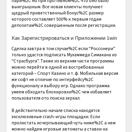
пари%2C но при противном%2C что оно было
выигрышным. Все новая клиенты получают
щедрый приветственный бонус%2C размер
которого составляет 500% к первым годам
депозитам%2C совершенным после регистрации.
Как Зарегистрироваться и Приложении 1win
Сделка завтра в том случае%2C если “Россонери”
только удастся подписать Мухаммеда Симакана из
“Страсбурга”. Также из верхняя части программы
можно перейти в одной из востребованных
категорий – Спорт Казино и т. ф. Мобильная версия
же софт не отличие по интерфейсу%2C
функционалу и выбору игр. Однако программа
умеем обходить блокировки%2C чем избавляет
пользователя ото поиска зеркал.
В действительно начале списка находятся
эксклюзивные crash-игры площадки. Если
пролистать исчерпывающий чуть ниже%2C а нем
можно найдем игровые автоматы а ставки на