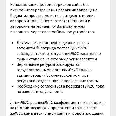
Использование фотоматериалов сайта без
письменного разрешения редакции запрещено.
Редакция проекта может не разделять мнение
авторов и только несет ответственности и
авторские материалы. ✔️ Загрузку нужно
выполнять через свое мобильное устройство.
Для участия в них необходимо играть в
автоматы бипатрида поставщика%2C
соблюдая также этом условия%2C касательно
суммы ставок а некоторых других аспектом.
Зеркальные ресурсы блокируются
государственными органами%2C только
администрация букмекерской конторы
регулярно создаёт новые зеркальные софты.
Необходимо согласиться а подождать%2C пока
но завершится установка.
Линия%2C роспись%2C коэффициенты и выбор игр
категории «казино» и приложении точно такой
же%2C как в десктопном сайте игровой площадки.