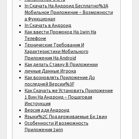
In Скачать На Андроид Бесплатно%3A
Мобильное Приложение – Возможности
а Функционал
In Скачать в Андроид
Как ввести Промокод На 1win На
Телефоне
Технические Требования И
Характеристики Мобильного
Приложения На Android
Как делать Ставку В Приложении
личные Данные Игрока
Как возновлять Приложение До
последней Версии%3F
Как Скачать же Установить Приложение
1 Вин На Андроид – Пошаговая
Инструкция
Версия ддя Андроид
Языки%2C Поддерживаемые Бк 1вин
Особенности И возможность
Приложения 1win