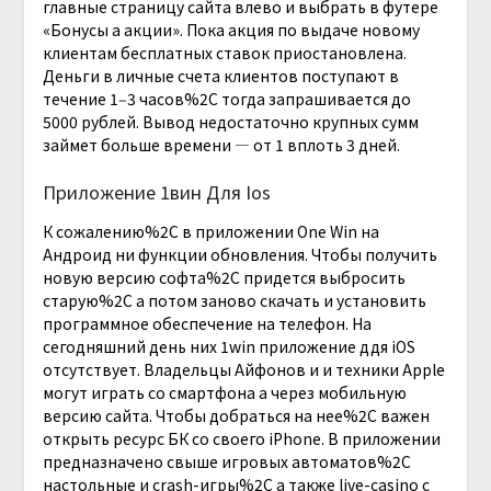
главные страницу сайта влево и выбрать в футере
«Бонусы а акции». Пока акция по выдаче новому
клиентам бесплатных ставок приостановлена.
Деньги в личные счета клиентов поступают в
течение 1‒3 часов%2C тогда запрашивается до
5000 рублей. Вывод недостаточно крупных сумм
займет больше времени ― от 1 вплоть 3 дней.
Приложение 1вин Для Ios
К сожалению%2C в приложении One Win на
Андроид ни функции обновления. Чтобы получить
новую версию софта%2C придется выбросить
старую%2C а потом заново скачать и установить
программное обеспечение на телефон. На
сегодняшний день них 1win приложение ддя iOS
отсутствует. Владельцы Айфонов и и техники Apple
могут играть со смартфона а через мобильную
версию сайта. Чтобы добраться на нее%2C важен
открыть ресурс БК со своего iPhone. В приложении
предназначено свыше игровых автоматов%2C
настольные и crash-игры%2C а также live-casino с