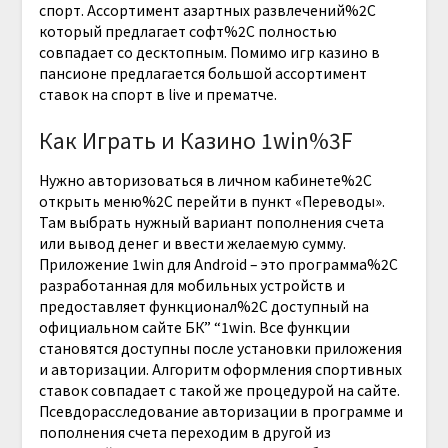
спорт. Ассортимент азартных развлечений%2C
который предлагает софт%2C полностью
совпадает со десктопным. Помимо игр казино в
пансионе предлагается большой ассортимент
ставок на спорт в live и прематче.
Как Играть и Казино 1win%3F
Нужно авторизоваться в личном кабинете%2C
открыть меню%2C перейти в пункт «Переводы».
Там выбрать нужный вариант пополнения счета
или вывод денег и ввести желаемую сумму.
Приложение 1win для Android – это программа%2C
разработанная для мобильных устройств и
предоставляет функционал%2C доступный на
официальном сайте БК” “1win. Все функции
становятся доступны после установки приложения
и авторизации. Алгоритм оформления спортивных
ставок совпадает с такой же процедурой на сайте.
Псевдорасследование авторизации в программе и
пополнения счета переходим в другой из