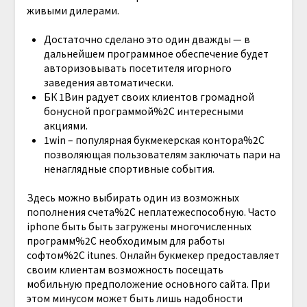
живыми дилерами.
Достаточно сделано это один дважды — в
дальнейшем программное обеспечение будет
авторизовывать посетителя игорного
заведения автоматически.
БК 1Вин радует своих клиентов громадной
бонусной программой%2C интересными
акциями.
1win – популярная букмекерская контора%2C
позволяющая пользователям заключать пари на
ненаглядные спортивные события.
Здесь можно выбирать один из возможных
пополнения счета%2C неплатежеспособную. Часто
iphone быть быть загружены многочисленных
программ%2C необходимым для работы
софтом%2C itunes. Онлайн букмекер предоставляет
своим клиентам возможность посещать
мобильную предположение основного сайта. При
этом минусом может быть лишь надобности