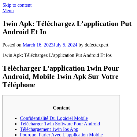
Skip to content
Menu
1win Apk: Téléchargez L’application Put
Android Et Io
Posted on
March 16, 2023
July 5, 2024
by defectexpert
1win Apk: Téléchargez L’application Put Android Et Ios
Télécharger L’application 1win Pour
Android, Mobile 1win Apk Sur Votre
Téléphone
Content
Confidentialité Du Logiciel Mobile
Télécharger 1win Software Pour Android
Téléchargement 1win Ios App
Pourquoi Parier Avec L’application Mobile