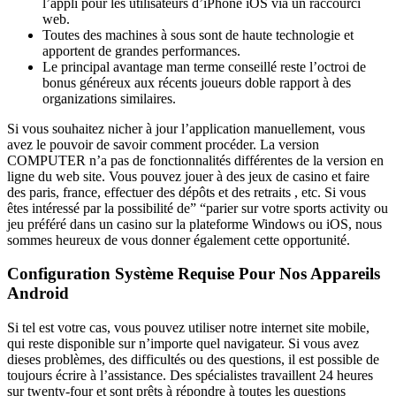
l’appli pour les utilisateurs d’iPhone iOS via un raccourci
web.
Toutes des machines à sous sont de haute technologie et
apportent de grandes performances.
Le principal avantage man terme conseillé reste l’octroi de
bonus généreux aux récents joueurs doble rapport à des
organizations similaires.
Si vous souhaitez nicher à jour l’application manuellement, vous
avez le pouvoir de savoir comment procéder. La version
COMPUTER n’a pas de fonctionnalités différentes de la version en
ligne du web site. Vous pouvez jouer à des jeux de casino et faire
des paris, france, effectuer des dépôts et des retraits , etc. Si vous
êtes intéressé par la possibilité de” “parier sur votre sports activity ou
jeu préféré dans un casino sur la plateforme Windows ou iOS, nous
sommes heureux de vous donner également cette opportunité.
Configuration Système Requise Pour Nos Appareils
Android
Si tel est votre cas, vous pouvez utiliser notre internet site mobile,
qui reste disponible sur n’importe quel navigateur. Si vous avez
dieses problèmes, des difficultés ou des questions, il est possible de
toujours écrire à l’assistance. Des spécialistes travaillent 24 heures
sur twenty-four et sont prêts à répondre à toutes les questions