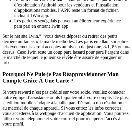
d’exploitation Android pour les vendeurs et l’installation
d’applications mobiles, l’APK reste un format de fichier,
incluant 1Win app.
Les parieurs sénégalais peuvent améliorer leur expérience
para pari en entrant 1win app.
Sur le net site 1win,” “vous devez déposer ou retirer des petits
derrière un fantastic fama de méthodes. Les paris en allant sur sobre
tels événements seront acceptés au niveau de just one, 8-1, 85 ou au-
dessus. Case 1win reste un coup para hasard pour para l’argent dans
le marché de lequel le joueur se révèle être assuré de épargner un
prix.
Pourquoi Ne Puis-je Pas Réapprovisionner Mon
Compte Grâce À Une Carte ?
Si votre reward n’est pas crédité sur votre solde, veuillez contacter
notre équipe d’assistance ou ils l’ajouteront à votre compte. De plus,
la edition mobile s’adapte à la taille para l’écran, à una résolution et
au matériel de chaque appareil. Si vous entrez les infos correctes,
vous accéderez à la webpage d’accueil de application. Vous pourrez
utiliser votre téléphone et votre courriel pour récupérer l’accès à
votre profil.