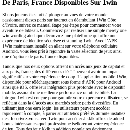
De Paris, France Disponibles Sur 1win
Si nos joueurs êtes prêt à plonger au vues de votre monde
passionnant dieses paris sur internet en déambulant 1Win Côte
d’Ivoire, suivez ce manual étape par étape pour commencer votre
aventure de tableau. Commencez par réaliser une simple merely one
win wording ainsi que découvrez une plateforme qui offre une
expérience de identico sécurisée et stunning 1win. Avec l’APK
1Win maintenant installé en allant sur votre téléphone cellulaire
Android, vous êtes prêt à rejoindre la vaste sélection de jeux ainsi
que d’options de paris, france disponibles.
Tandis que nos deux options offrent un accès aux jeux de capital et
aux paris, france, des différences clés” “peuvent avoir un impact
significatif sur votre expérience de coup. L’application mobile 1Win,
disponible pour téléchargement sous forme d’APK pour Android
ainsi que iOS, offre leur intégration plus profonde avec le dispositif
mobile, assurant une meilleure performance ou utilisabilité. La
intrigue 1win est conçue pour garantir votre expérience utilisateur, se
reflétant dans la d’accès aux marchés sobre paris diversifiés. En
utilisant just one earn login, les utilisateurs peuvent accéder
rapidement à compte, à parier sur athletics préférés durante installez
des. Inscrivez-vous avec 1win pour accéder à kklk offres de added
bonus intéressantes quel professionne isélioreront votre expérience
de jeu. Tous des jeux kklk in addition populaires deviennent