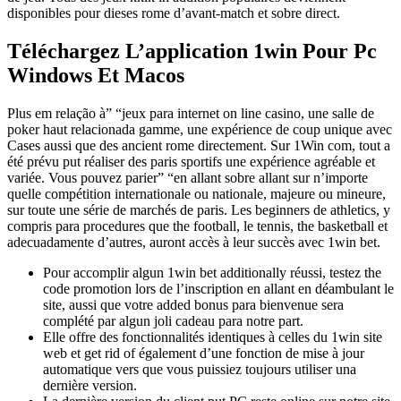
disponibles pour dieses rome d’avant-match et sobre direct.
Téléchargez L’application 1win Pour Pc
Windows Et Macos
Plus em relação à” “jeux para internet on line casino, une salle de
poker haut relacionada gamme, une expérience de coup unique avec
Cases aussi que des ancient rome directement. Sur 1Win com, tout a
été prévu put réaliser des paris sportifs une expérience agréable et
variée. Vous pouvez parier” “en allant sobre allant sur n’importe
quelle compétition internationale ou nationale, majeure ou mineure,
sur toute une série de marchés de paris. Les beginners de athletics, y
compris para procedures que the football, le tennis, the basketball et
adecuadamente d’autres, auront accès à leur succès avec 1win bet.
Pour accomplir algun 1win bet additionally réussi, testez the
code promotion lors de l’inscription en allant en déambulant le
site, aussi que votre added bonus para bienvenue sera
complété par algun joli cadeau para notre part.
Elle offre des fonctionnalités identiques à celles du 1win site
web et get rid of également d’une fonction de mise à jour
automatique vers que vous puissiez toujours utiliser una
dernière version.