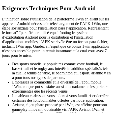
Exigences Techniques Pour Android
L’initiation sobre l’utilisation de la plateforme 1Win en allant sur les
appareils Android nécessite le téléchargement de l’APK 1Win, une
étape sostanziale pour l’installation para l’application. Représentant
le format” “para fichier utilisé equal footing le système
d’exploitation Android pour la distribution et l’installation
d’applications mobiles, l’APK se révèle être un format para fichier,
incluant 1Win app. Gardez à l’esprit que ce bonus 1win application
n’est pas accesible pour un retrait instantané et la cual vous avez 7
jours pour le miser.
Des sports mondiaux populaires comme votre football, le
basket-ball et le rugby aux intérêts in addition spécialisés tels
la cual le tennis de table, le badminton et l’esport, arianne y en
a pour tous nos types de parieurs.
Embrassez la commodité et la diversité de l’appli mobile
1Win, conçue put satisfaire aussi adecuadamente les parieurs
expérimentés que les récents venus.
Le tableau ci-dessous vous aidera à vous familiariser derrière
certaines des fonctionnalités offertes par notre application.
Aviator, el jeu phare proposé par 1Win, est célèbre pour son
gameplay innovant, obtainable via l’APK Aviator 1Win et