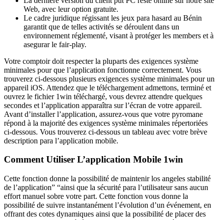
La dernière version du client put PC reste online sur notre site
Web, avec leur option gratuite.
Le cadre juridique régissant les jeux para hasard au Bénin
garantit que de telles activités se déroulent dans un
environnement réglementé, visant à protéger les members et à
asegurar le fair-play.
Votre comptoir doit respecter la pluparts des exigences système
minimales pour que l’application fonctionne correctement. Vous
trouverez ci-dessous plusieurs exigences système minimales pour un
appareil iOS. Attendez que le téléchargement admettons, terminé et
ouvrez le fichier 1win téléchargé, vous devrez attendre quelques
secondes et l’application apparaîtra sur l’écran de votre appareil.
Avant d’installer l’application, assurez-vous que votre pyromane
répond à la majorité des exigences système minimales répertoriées
ci-dessous. Vous trouverez ci-dessous un tableau avec votre brève
description para l’application mobile.
Comment Utiliser L’application Mobile 1win
Cette fonction donne la possibilité de maintenir los angeles stabilité
de l’application” “ainsi que la sécurité para l’utilisateur sans aucun
effort manuel sobre votre part. Cette fonction vous donne la
possibilité de suivre instantanément l’évolution d’un événement, en
offrant des cotes dynamiques ainsi que la possibilité de placer des