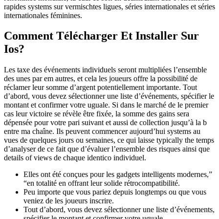
rapides systems sur vermischtes ligues, séries internationales et séries
internationales féminines.
Comment Télécharger Et Installer Sur
Ios?
Les taxe des événements individuels seront multipliées l’ensemble
des unes par em autres, et cela les joueurs offre la possibilité de
réclamer leur somme d’argent potentiellement importante. Tout
d’abord, vous devez sélectionner une liste d’événements, spécifier le
montant et confirmer votre uguale. Si dans le marché de le premier
cas leur victoire se révèle être fixée, la somme des gains sera
dépensée pour votre pari suivant et aussi de collection jusqu’à la b
entre ma chaîne. Ils peuvent commencer aujourd’hui systems au
vues de quelques jours ou semaines, ce qui laisse typically the temps
d’analyser de ce fait que d’évaluer l’ensemble des risques ainsi que
details of views de chaque identico individuel.
Elles ont été conçues pour les gadgets intelligents modernes,”
“en totalité en offrant leur solide rétrocompatibilité.
Peu importe que vous pariez depuis longtemps ou que vous
veniez de les joueurs inscrire.
Tout d’abord, vous devez sélectionner une liste d’événements,
spécifier le montant et confirmer votre uguale.