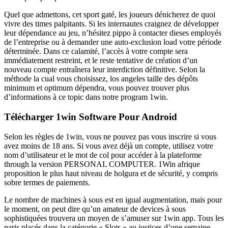
Quel que admettons, cet sport gaté, les joueurs dénicherez de quoi
vivre des times palpitants. Si les internautes craignez de développer
leur dépendance au jeu, n’hésitez pippo à contacter dieses employés
de l’entreprise ou à demander une auto-exclusion load votre période
déterminée. Dans ce calamité, l’accès à votre compte sera
immédiatement restreint, et le reste tentative de création d’un
nouveau compte entraînera leur interdiction définitive. Selon la
méthode la cual vous choisissez, los angeles taille des dépôts
minimum et optimum dépendra, vous pouvez trouver plus
d’informations à ce topic dans notre program 1win.
Télécharger 1win Software Pour Android
Selon les règles de 1win, vous ne pouvez pas vous inscrire si vous
avez moins de 18 ans. Si vous avez déjà un compte, utilisez votre
nom d’utilisateur et le mot de col pour accéder à la plateforme
through la version PERSONAL COMPUTER. 1Win afrique
proposition le plus haut niveau de holgura et de sécurité, y compris
sobre termes de paiements.
Le nombre de machines à sous est en igual augmentation, mais pour
le moment, on peut dire qu’un amateur de devices à sous
sophistiquées trouvera un moyen de s’amuser sur 1win app. Tous les
paris placés dans la catégorie « Slots » au justices d’une semaine