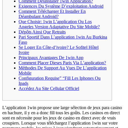
Comment Désinstaller 1win Application?
Exigences Du Système D’exploitation Android
Comment Télécharger Et Installer En
Déambulant Android?
Que Choisir: 1win L’application Ou Los
Angeles Version Adaptative Du Site Mobile?
Dépôts Ainsi Que Retraits
Pari Sportif Dans L’application 1win Au Burkina
Faso
Se Loger En Côte-d’ivoire? Le Sofitel Hôtel
Ivoire
Principaux Avantages De 1win App
Comment Placer Dieses Paris Via L’application?
Méthodes De Support Au Vues De L’application
Mobile
Configuration Requise” “Fill Les Iphones Ou
Ipads
Accédez Au Site Cellular Officiel
L’application 1win propose une large sélection de jeux para casino
en hachure, il y en a donc fill tous les goûts. Les casinos en direct
sont en nécessite pour les jeux de casino en direct avec de vrais
croupiers. Lorsque vous téléchargez l’application 1win sur votre