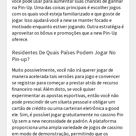
você pode usar para aumentar suas chances de ganhar
na Pin-Up. Uma das coisas principais é escolher jogos
com os quais você esteja familiarizado e que goste de
jogar. Isso ajudará você a new se manter focado e
motivado enquanto estiver jogando. Outra estratégia é
aproveitar os bônus e promoções que a new Pin-Up
oferece.
Residentes De Quais Países Podem Jogar No
Pin-up?
Muito possivelmente, você não irá querer jogar de
manera acelerada tais versões para jogo e convencer
se registrar para começar a prestar atrás de recurso
financeiro real. Além disto, se você quiser
experimentar as apostas esportivas, então você não
pode prescindir de um silueta pessoal e obligar um
cartão de crédito ou uma carteiran eletrônica a good
ele. Sim, é possível jogar gratuitamente no cassino Pin
Up sem a new necessidade de padrón. A plataforma
proporciona uma ampla variedade de jogos de cassino
em modo de demonstração, permitindo que os