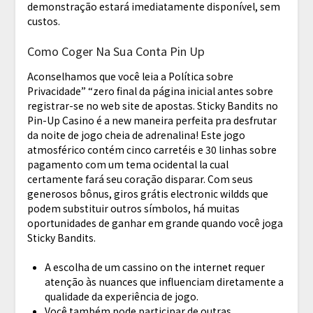
demonstração estará imediatamente disponível, sem
custos.
Como Coger Na Sua Conta Pin Up
Aconselhamos que você leia a Política sobre
Privacidade” “zero final da página inicial antes sobre
registrar-se no web site de apostas. Sticky Bandits no
Pin-Up Casino é a new maneira perfeita pra desfrutar
da noite de jogo cheia de adrenalina! Este jogo
atmosférico contém cinco carretéis e 30 linhas sobre
pagamento com um tema ocidental la cual
certamente fará seu coração disparar. Com seus
generosos bônus, giros grátis electronic wildds que
podem substituir outros símbolos, há muitas
oportunidades de ganhar em grande quando você joga
Sticky Bandits.
A escolha de um cassino on the internet requer
atenção às nuances que influenciam diretamente a
qualidade da experiência de jogo.
Você também pode participar de outras