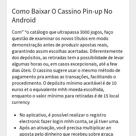
Como Baixar O Cassino Pin-up No
Android
Com” “o catálogo que ultrapassa 3000 jogos, faço
questão de examinar os novos títulos em modo
demonstração antes de produzir apostas reais,
garantindo assim escolhas acertadas. Diferentemente
dos depósitos, as retiradas tem a possibilidade de levar
algumas horas ou, em casos excepcionais, até a few
dias úteis. O cassino sugere usar o mesmo método de
pagamento pra ambas as transações, facilitando o
procedimento. O depósito mínimo aceitável é de 10
euros et o equivalente mhh moeda escolhida,
enquanto o valor mínimo para retiradas é de 15 local
currency.
No aplicativo, é possível realizar o registro
electronic fazer login mhh conta, se já tiver uma.
Após an ativação, você precisa multiplicar an
aposta pelo dinheiro que recebeu sobre graça.