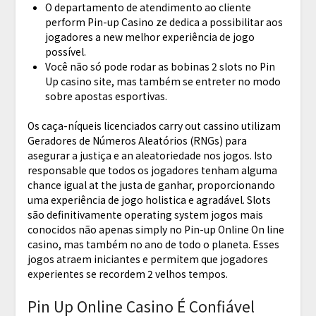
O departamento de atendimento ao cliente
perform Pin-up Casino ze dedica a possibilitar aos
jogadores a new melhor experiência de jogo
possível.
Você não só pode rodar as bobinas 2 slots no Pin
Up casino site, mas também se entreter no modo
sobre apostas esportivas.
Os caça-níqueis licenciados carry out cassino utilizam
Geradores de Números Aleatórios (RNGs) para
asegurar a justiça e an aleatoriedade nos jogos. Isto
responsable que todos os jogadores tenham alguma
chance igual at the justa de ganhar, proporcionando
uma experiência de jogo holistica e agradável. Slots
são definitivamente operating system jogos mais
conocidos não apenas simply no Pin-up Online On line
casino, mas também no ano de todo o planeta. Esses
jogos atraem iniciantes e permitem que jogadores
experientes se recordem 2 velhos tempos.
Pin Up Online Casino É Confiável