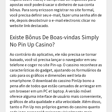
apostas você poderá sacar o dinheiro de sua conta
bônus. Para sony ericsson registrar no site formal,
você precisa definir seu e-mail, fazer uma senha afin de
ele, depois desobstruir o e-mail electronic clicar no
website link destacado.
Existe Bônus De Boas-vindas Simply
No Pin Up Casino?
Ao contrário do aplicativo, ele não precisa se tornar
baixado, você só precisa lançar o navegador em seu
telefone e coger no site Pin-up. O cassino reconhece as
características do gadget, ajustando os formulários da
calo para os gráficos e dimensões weil tela do
smartphone. O download do cassino PinUp bono a
pena afin de todos que estão cansados de arriesgar em
um browser em um PC et laptop. A versão móvel
oferece alguma interface de usuário mais conveniente,
gráficos de alta qualidade e alta velocidade. Além disso,
tanto o Pin Up nos próprios games do cassino quanto