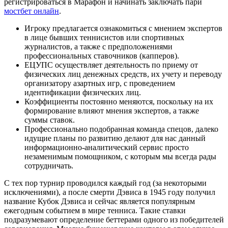
регистрироваться в Марафон и начинать заключать пари
мостбет онлайн
.
Игроку предлагается ознакомиться с мнением экспертов
в лице бывших теннисистов или спортивных
журналистов, а также с предположениями
профессиональных ставочников (капперов).
ЕЦУПС осуществляет деятельность по приему от
физических лиц денежных средств, их учету и переводу
организатору азартных игр, с проведением
идентификации физических лиц.
Коэффициенты постоянно меняются, поскольку на их
формирование влияют мнения экспертов, а также
суммы ставок.
Профессионально подобранная команда спецов, далеко
идущие планы по развитию делают для нас данный
информационно-аналитический сервис просто
незаменимым помощником, с которым мы всегда рады
сотрудничать.
С тех пор турнир проводился каждый год (за некоторыми
исключениями), а после смерти Дэвиса в 1945 году получил
название Кубок Дэвиса и сейчас является популярным
ежегодным событием в мире тенниса. Такие ставки
подразумевают определение беттерами одного из победителей