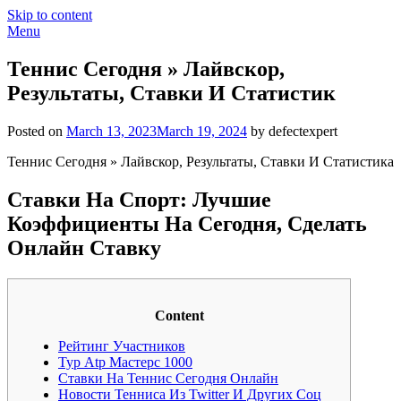
Skip to content
Menu
Теннис Cегодня » Лайвскор,
Результаты, Ставки И Статистик
Posted on
March 13, 2023
March 19, 2024
by defectexpert
Теннис Cегодня » Лайвскор, Результаты, Ставки И Статистика
Ставки На Спорт: Лучшие
Коэффициенты На Сегодня, Сделать
Онлайн Ставку
Content
Рейтинг Участников
Тур Atp Мастерc 1000
Ставки На Теннис Сегодня Онлайн
Новости Тенниса Из Twitter И Других Соц