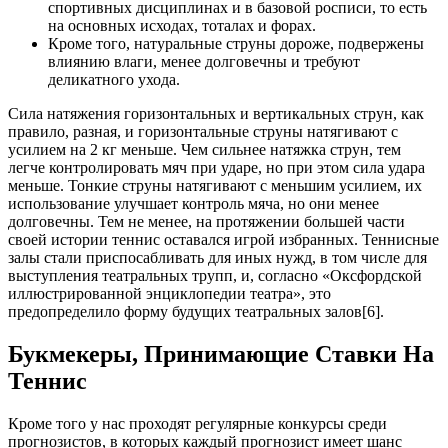
спортивных дисциплинах и в базовой росписи, то есть
на основных исходах, тоталах и форах.
Кроме того, натуральные струны дороже, подвержены
влиянию влаги, менее долговечны и требуют
деликатного ухода.
Сила натяжения горизонтальных и вертикальных струн, как
правило, разная, и горизонтальные струны натягивают с
усилием на 2 кг меньше. Чем сильнее натяжка струн, тем
легче контролировать мяч при ударе, но при этом сила удара
меньше. Тонкие струны натягивают с меньшим усилием, их
использование улучшает контроль мяча, но они менее
долговечны. Тем не менее, на протяжении большей части
своей истории теннис оставался игрой избранных. Теннисные
залы стали приспосабливать для иных нужд, в том числе для
выступления театральных трупп, и, согласно «Оксфордской
иллюстрированной энциклопедии театра», это
предопределило форму будущих театральных залов[6].
Букмекеры, Принимающие Ставки На
Теннис
Кроме того у нас проходят регулярные конкурсы среди
прогнозистов, в которых каждый прогнозист имеет шанс