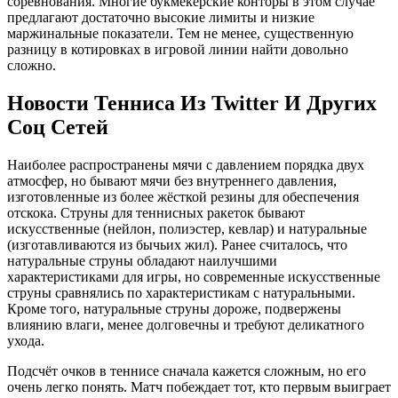
соревнования. Многие букмекерские конторы в этом случае
предлагают достаточно высокие лимиты и низкие
маржинальные показатели. Тем не менее, существенную
разницу в котировках в игровой линии найти довольно
сложно.
Новости Тенниса Из Twitter И Других
Соц Сетей
Наиболее распространены мячи с давлением порядка двух
атмосфер, но бывают мячи без внутреннего давления,
изготовленные из более жёсткой резины для обеспечения
отскока. Струны для теннисных ракеток бывают
искусственные (нейлон, полиэстер, кевлар) и натуральные
(изготавливаются из бычьих жил). Ранее считалось, что
натуральные струны обладают наилучшими
характеристиками для игры, но современные искусственные
струны сравнялись по характеристикам с натуральными.
Кроме того, натуральные струны дороже, подвержены
влиянию влаги, менее долговечны и требуют деликатного
ухода.
Подсчёт очков в теннисе сначала кажется сложным, но его
очень легко понять. Матч побеждает тот, кто первым выиграет