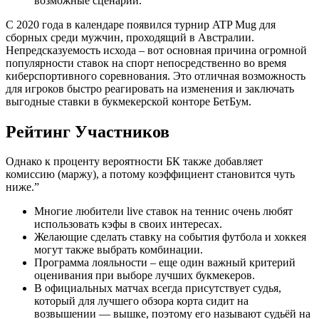
возможные сценарии.
С 2020 года в календаре появился турнир ATP Mug для
сборных среди мужчин, проходящий в Австралии.
Непредсказуемость исхода – вот основная причина огромной
популярности ставок на спорт непосредственно во время
киберспортивного соревнования. Это отличная возможность
для игроков быстро реагировать на изменения и заключать
выгодные ставки в букмекерской конторе БетБум.
Рейтинг Участников
Однако к проценту вероятности БК также добавляет
комиссию (маржу), а потому коэффициент становится чуть
ниже.”
Многие любители live ставок на теннис очень любят
использовать кэфы в своих интересах.
Желающие сделать ставку на события футбола и хоккея
могут также выбрать комбинации.
Программа лояльности – еще один важный критерий
оценивания при выборе лучших букмекеров.
В официальных матчах всегда присутствует судья,
который для лучшего обзора корта сидит на
возвышении — вышке, поэтому его называют судьёй на