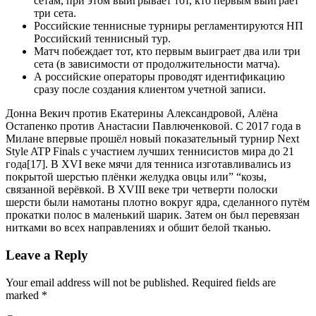
сетам, при этом выигрывает тот, кто первым выиграет
три сета.
Российские теннисные турниры регламентируются НП
Российский теннисный тур.
Матч побеждает тот, кто первым выиграет два или три
сета (в зависимости от продолжительности матча).
А российские операторы проводят идентификацию
сразу после создания клиентом учетной записи.
Донна Векич против Екатерины Александровой, Алёна
Остапенко против Анастасии Павлюченковой. С 2017 года в
Милане впервые прошёл новый показательный турнир Next
Style ATP Finals с участием лучших теннисистов мира до 21
года[17]. В XVI веке мячи для тенниса изготавливались из
покрытой шерстью плёнки желудка овцы или” “козы,
связанной верёвкой. В XVIII веке три четверти полоски
шерсти были намотаны плотно вокруг ядра, сделанного путём
прокатки полос в маленький шарик. Затем он был перевязан
нитками во всех направлениях и обшит белой тканью.
Leave a Reply
Your email address will not be published.
Required fields are
marked
*