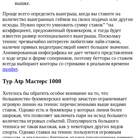
вышке.
Проще всего определить выигрыш, когда вы ставите на
количество выигранных геймов на своих подачах или другие
исходы. Нужно просто умножить сумму ставок” “на
коэффициент, предложенный букмекером, и тогда будет
известен размер потенциального выигрыша. Поскольку
теннис чрезвычайно интересен любителям лайв-ставок,
наличие прямых видеотрансляций имеет большое значение.
Анимированная инфографика не дает четкого представления
о ходе игры и форме соперников, поэтому бетторы со стажем
всегда выбирают конторы со стримами в реальном времени
mostbet
.
Тур Atp Мастерc 1000
Хотелось бы обратить особое внимание на то, что
большинство букмекерских контор зачастую ограничивает
игровую линию на теннис перечисленными выше видами
ставок. Однако есть и букмекеры у которых линия более
широкая, что позволяет заключать пари на исход большего
количества игровых событий. Популярность большого
тенниса не такая высокая, как у некоторых других видов
спорта. Однако ставки на теннис пользуются огромным
спросом, и миллионы беттеров отдают предпочтение именно