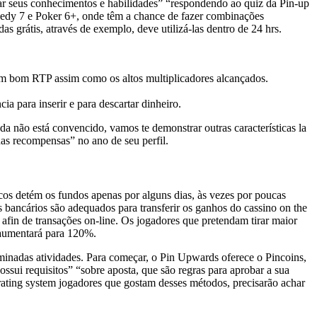
star seus conhecimentos e habilidades” “respondendo ao quiz da Pin-up
edy 7 e Poker 6+, onde têm a chance de fazer combinações
s grátis, através de exemplo, deve utilizá-las dentro de 24 hrs.
, um bom RTP assim como os altos multiplicadores alcançados.
 para inserir e para descartar dinheiro.
 não está convencido, vamos te demonstrar outras características la
as recompensas” no ano de seu perfil.
ncos detém os fundos apenas por alguns dias, às vezes por poucas
es bancários são adequados para transferir os ganhos do cassino on the
fin de transações on-line. Os jogadores que pretendam tirar maior
 aumentará para 120%.
rminadas atividades. Para começar, o Pin Upwards oferece o Pincoins,
ssui requisitos” “sobre aposta, que são regras para aprobar a sua
erating system jogadores que gostam desses métodos, precisarão achar