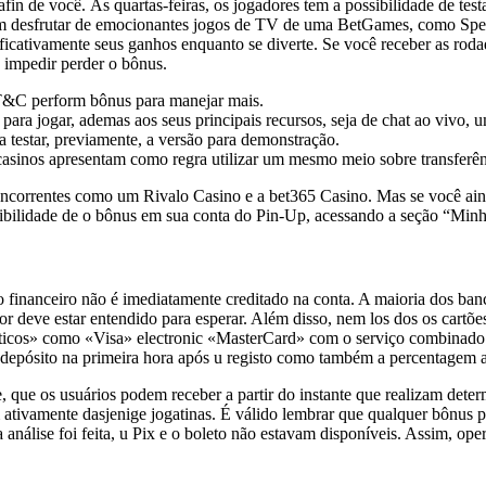
fin de você. Às quartas-feiras, os jogadores tem a possibilidade de te
em desfrutar de emocionantes jogos de TV de uma BetGames, como Spe
icativamente seus ganhos enquanto se diverte. Se você receber as rodada
a impedir perder o bônus.
 T&C perform bônus para manejar mais.
e para jogar, ademas aos seus principais recursos, seja de chat ao vivo
ta testar, previamente, a versão para demonstração.
inos apresentam como regra utilizar um mesmo meio sobre transferência
oncorrentes como um Rivalo Casino e a bet365 Casino. Mas se você ainda
onibilidade de o bônus em sua conta do Pin-Up, acessando a seção “Minh
so financeiro não é imediatamente creditado na conta. A maioria dos ba
dor deve estar entendido para esperar. Além disso, nem los dos os cartõ
ticos» como «Visa» electronic «MasterCard» com o serviço combinado a
o depósito na primeira hora após u registo como também a percentagem
, que os usuários podem receber a partir do instante que realizam dete
ativamente dasjenige jogatinas. É válido lembrar que qualquer bônus po
 análise foi feita, u Pix e o boleto não estavam disponíveis. Assim, op