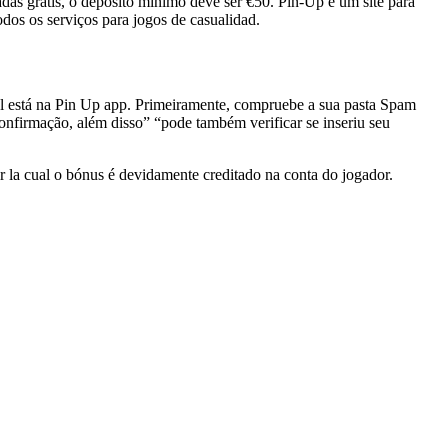
adas grátis, o depósito mínimo deve ser €50. Pin-Up é um site para
odos os serviços para jogos de casualidad.
cial está na Pin Up app. Primeiramente, compruebe a sua pasta Spam
confirmação, além disso” “pode também verificar se inseriu seu
r la cual o bónus é devidamente creditado na conta do jogador.