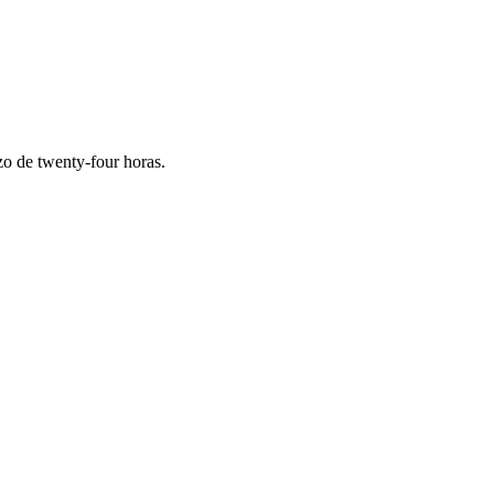
zo de twenty-four horas.