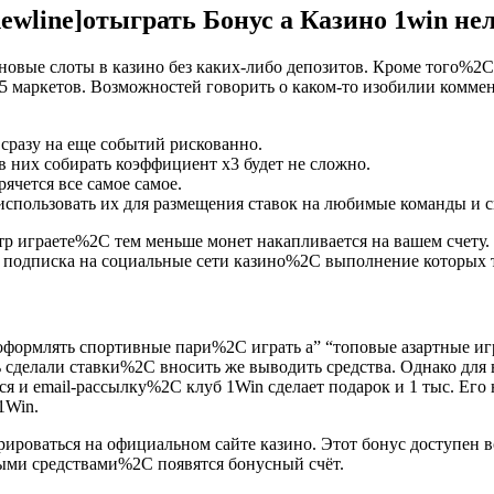
wline]отыграть Бонус а Казино 1win н
новые слоты в казино без каких-либо депозитов. Кроме того%2
5 маркетов. Возможностей говорить о каком-то изобилии коммент
сразу на еще событий рискованно.
в них собирать коэффициент х3 будет не сложно.
чется все самое самое.
использовать их для размещения ставок на любимые команды и 
 играете%2C тем меньше монет накапливается на вашем счету. Д
е подписка на социальные сети казино%2C выполнение которых 
оформлять спортивные пари%2C играть а” “топовые азартные и
делали ставки%2C вносить же выводить средства. Однако для в
 и email-рассылку%2C клуб 1Win сделает подарок и 1 тыс. Его
1Win.
рироваться на официальном сайте казино. Этот бонус доступен
ыми средствами%2C появятся бонусный счёт.