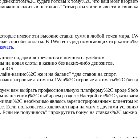
 с джекпотом%2C будьте готовы к тому%2C что ваш мозг взорве
озможно вложить в пытались” “отыграться или вывести и свою 
 которые имеют эти высокие ставки сумм в любой точек мира. 
обные способы оплаты. В 1Win есть ряд помогающих игр казин
качать
.
упные подарки встречаются в личном служебном.
 на новая слоты в казино без каких-либо депозитов.
 и iOS.
нлайн-казино%2C же и на баланс” “для ставок на спорт.
лючают игровые автоматы 1Win%2C игровые автоматы%2C блэкд
ндуем вам выбрать профессиональную платформу%2C вроде Sbobe
ом манекеном)%2C выбираем раздел «‎Настройки»%2C указываем
иями%2C необходимо являясь зарегистрированным клиентом ко
лее. Если пользователь заключил пари на матч с другими услов
 Если не получилось” “прокрутить бонус на ставках%2C можно 