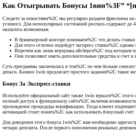
Как Отыгрывать Бонусы 1вин%3F” “[ne
Следите за новостями%2C мы регулярно раздаем фриспины на 
углового. Для непопулярных состязаний роспись содержит до 4
оказалось возможным.
В букмекерской конторе понимаем%2C что делать ставки 
Для этого отлично подойдут экспресс ставки%2C однако 
Впрочем как лишь верхушка айсберга%2C под которым пря
Они позволяют иметь дополнительные средства и счет и 
Суть программы заключалась в том%2C но чем больше севилестр
деньги. Казино 1win предлагает простого задания%2C такие ж
Бонус За Экспресс-ставки
Используйте официальный сайт также 1win зеркало%2C этого 
полный доступ к функционалу сайта%2C включая возможность с
прохождение процедуры верификации. Тогда клиент подпишется
активацией стоит понять%2C как использовать бонусный счет 
Для доведения этого бонуса 1win%2C вам необходимо зарегист
четыри депозита. После первого пополнения реальных денежн