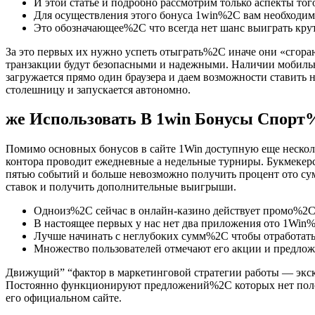
И этой статье и подробно рассмотрим только аспекты т
Для осуществления этого бонуса 1win%2C вам необходимо
Это обозначающее%2C что всегда нет шанс выиграть кру
За это первых их нужно успеть отыграть%2C иначе они «сгор
транзакции будут безопасными и надежными. Наличии мобильно
загружается прямо один браузера и даем возможности ставить 
столешницу и запускается автономно.
же Использовать В 1win Бонусы Спорт
Помимо основных бонусов в сайте 1Win доступную еще нескол
контора проводит ежедневные а недельные турниры. Букмекерс
пятью событий и больше невозможно получить процент ото су
ставок и получить дополнительные выигрыши.
Одноиз%2C сейчас в онлайн-казино действует промо%2C п
В настоящее первых у нас нет два приложения ото 1Win%
Лучше начинать с неглубоких сумм%2C чтобы отработать
Множество пользователей отмечают его акции и предло
Движущий” “фактор в маркетинговой стратегии работы — экск
Постоянно функционируют предложений%2C которых нет полсл
его официальном сайте.