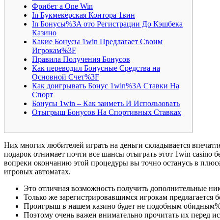
Фрибет а One Win
In Букмекерская Контора 1вин
In Бонусы%3A ото Регистрации До Кэшбека
Казино
Какие Бонусы 1win Предлагает Своим
Игрокам%3F
Правила Получения Бонусов
Как переводил Бонусные Средства на
Основной Счет%3F
Как доигрывать Бонус 1win%3A Ставки На
Спорт
Бонусы 1win – Как заиметь И Использовать
Отыгрыш Бонусов На Спортивных Ставках
Них многих любителей играть на деньги складывается впечат
подарок отнимает почти все шансы отыграть этот 1win casino
вопреки окончанию этой процедуры вы точно останусь в плюсе
игровых автоматах.
Это отличная возможность получить дополнительные ник
Только же зарегистрировавшимся игрокам предлагается б
Проигрыш в нашем казино будет не подобным обидным%2C
Поэтому очень важен внимательно прочитать их перед и