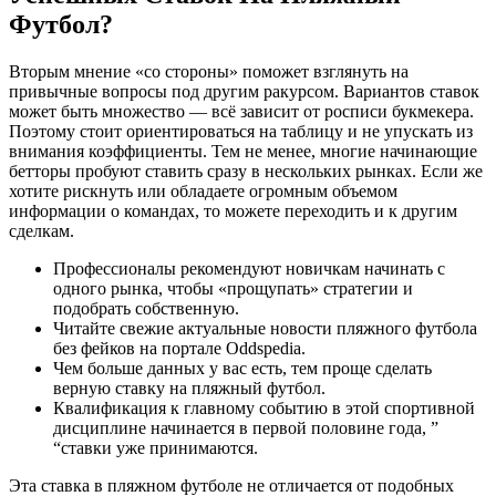
Футбол?
Вторым мнение «со стороны» поможет взглянуть на
привычные вопросы под другим ракурсом. Вариантов ставок
может быть множество — всё зависит от росписи букмекера.
Поэтому стоит ориентироваться на таблицу и не упускать из
внимания коэффициенты. Тем не менее, многие начинающие
бетторы пробуют ставить сразу в нескольких рынках. Если же
хотите рискнуть или обладаете огромным объемом
информации о командах, то можете переходить и к другим
сделкам.
Профессионалы рекомендуют новичкам начинать с
одного рынка, чтобы «прощупать» стратегии и
подобрать собственную.
Читайте свежие актуальные новости пляжного футбола
без фейков на портале Oddspedia.
Чем больше данных у вас есть, тем проще сделать
верную ставку на пляжный футбол.
Квалификация к главному событию в этой спортивной
дисциплине начинается в первой половине года, ”
“ставки уже принимаются.
Эта ставка в пляжном футболе не отличается от подобных