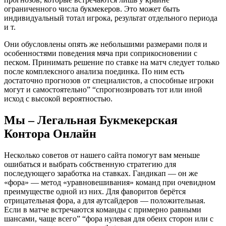
ограниченного числа букмекеров. Это может быть
индивидуальный тотал игрока, результат отдельного периода
и т.
Они обусловлены опять же небольшими размерами поля и
особенностями поведения мяча при соприкосновении с
песком. Принимать решение по ставке на матч следует только
после комплексного анализа поединка. По ним есть
достаточно прогнозов от специалистов, а способные игроки
могут и самостоятельно” “спрогнозировать тот или иной
исход с высокой вероятностью.
Мы – Легальная Букмекерская
Контора Онлайн
Несколько советов от нашего сайта помогут вам меньше
ошибаться и выбрать собственную стратегию для
последующего заработка на ставках. Гандикап — он же
«фора» — метод «уравновешивания» команд при очевидном
преимуществе одной из них. Для фаворитов берётся
отрицательная фора, а для аутсайдеров — положительная.
Если в матче встречаются команды с примерно равными
шансами, чаще всего” “фора нулевая для обеих сторон или с