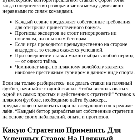
когда соперничество разворачивается между двумя явно
неравными по силам командами.
Каждый сервис предъявляет собственные требования
для отыгрыша приветственного бонуса.
Прогнозы экспертов не стоит игнорировать ни
новичкам, ни опытным бетторам.
Если игра проводится преимущественно на стороне
андердога, то ставка окажется успешной.
При совершении ставки можно выбрать любой период
— от одного тайма.
Чемпионат мира по пляжному волейболу является
наиболее престижным турниром в данном виде спорта.
Если вы только разбираетесь, как делать ставки на пляжный
футбол, начинайте с одной ставки. Чтобы воспользоваться
одной из самых простых и действенных стратегий” “ставок в
пляжном футболе, необходимо найти букмекера,
предлагающего заключать пари на следующий гол в режиме
лайв. “Каждый беттор разрабатывает собственные стратегии
на основе своих наблюдений, опыта и прогнозов.
Какую Стратегию Применить Для
Успешных Ставок На Пляжный