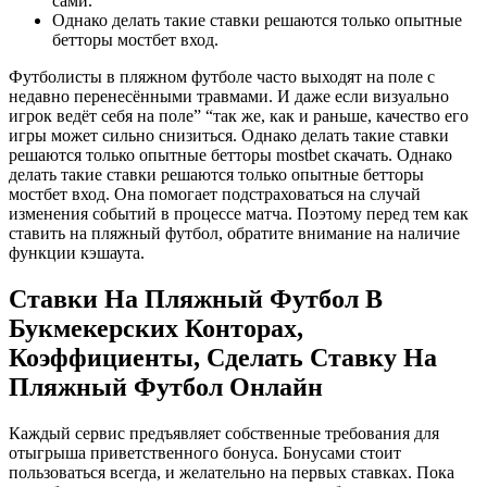
сами.
Однако делать такие ставки решаются только опытные
бетторы мостбет вход.
Футболисты в пляжном футболе часто выходят на поле с
недавно перенесёнными травмами. И даже если визуально
игрок ведёт себя на поле” “так же, как и раньше, качество его
игры может сильно снизиться. Однако делать такие ставки
решаются только опытные бетторы mostbet скачать. Однако
делать такие ставки решаются только опытные бетторы
мостбет вход. Она помогает подстраховаться на случай
изменения событий в процессе матча. Поэтому перед тем как
ставить на пляжный футбол, обратите внимание на наличие
функции кэшаута.
Ставки На Пляжный Футбол В
Букмекерских Конторах,
Коэффициенты, Сделать Ставку На
Пляжный Футбол Онлайн
Каждый сервис предъявляет собственные требования для
отыгрыша приветственного бонуса. Бонусами стоит
пользоваться всегда, и желательно на первых ставках. Пока