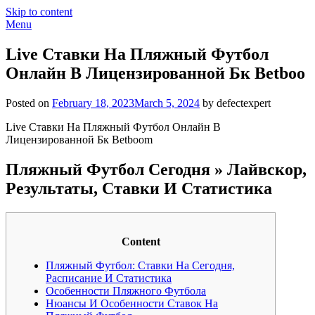
Skip to content
Menu
Live Ставки На Пляжный Футбол
Онлайн В Лицензированной Бк Betboo
Posted on
February 18, 2023
March 5, 2024
by defectexpert
Live Ставки На Пляжный Футбол Онлайн В
Лицензированной Бк Betboom
Пляжный Футбол Cегодня » Лайвскор,
Результаты, Ставки И Статистика
Content
Пляжный Футбол: Ставки На Сегодня,
Расписание И Статистика
Особенности Пляжного Футбола
Нюансы И Особенности Ставок На