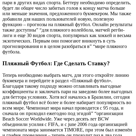
пари в других видах спорта. Беттеру необходимо определить,
будет ли общее число забитых голов к концу матча больше
или меньше значения, предложенного букмекером. Мы также
добавили для наших пользователей новую, полезную
функцию – прогнозы на пляжный футбол. Онлайн результаты
также доступны” “для пляжного волейбола, матчей регби-
лиги и еще 30 видов спорта, популярных как хоккей и весьма
экзотических. Первым они помогают вникнуть в суть
прогнозирования и в целом разобраться в” “мире пляжного
футбола.
Пляжный Футбол: Где Сделать Ставку?
Теперь необходимо выбрать матч, для этого откройте линию
букмекера и перейдите в раздел «Пляжный футбол».
Благодаря такому подходу можно отлавливать выгодные
коэффициенты и заключать пари на заведомо более выгодных
для беттора условиях. Хотя всё началось в Бразилии, сегодня
пляжный футбол всё более и более набирает популярность во
всем мире. Чемпионат мира начал проводится с 95 года, и
сначала он проходил ежегодно под эгидой” “организации
Beach Soccer Worldwide. Уже через десять лет BCW
объединили усилия с FIFA, и с june 2006 года организацией
чемпионата мира занимается TIMORE, при этом был изменён
и график проведения – теперь он проходит раз в два года.