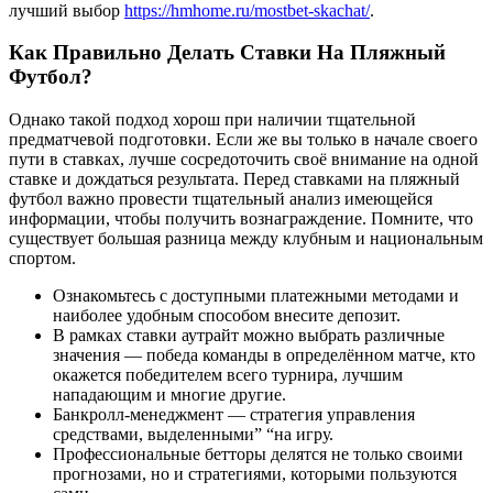
лучший выбор
https://hmhome.ru/mostbet-skachat/
.
Как Правильно Делать Ставки На Пляжный
Футбол?
Однако такой подход хорош при наличии тщательной
предматчевой подготовки. Если же вы только в начале своего
пути в ставках, лучше сосредоточить своё внимание на одной
ставке и дождаться результата. Перед ставками на пляжный
футбол важно провести тщательный анализ имеющейся
информации, чтобы получить вознаграждение. Помните, что
существует большая разница между клубным и национальным
спортом.
Ознакомьтесь с доступными платежными методами и
наиболее удобным способом внесите депозит.
В рамках ставки аутрайт можно выбрать различные
значения — победа команды в определённом матче, кто
окажется победителем всего турнира, лучшим
нападающим и многие другие.
Банкролл-менеджмент — стратегия управления
средствами, выделенными” “на игру.
Профессиональные бетторы делятся не только своими
прогнозами, но и стратегиями, которыми пользуются