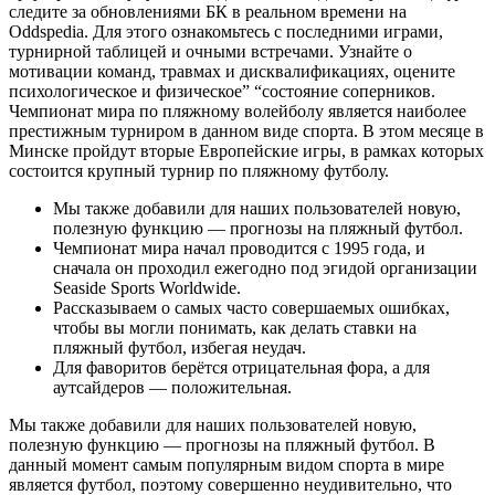
следите за обновлениями БК в реальном времени на
Oddspedia. Для этого ознакомьтесь с последними играми,
турнирной таблицей и очными встречами. Узнайте о
мотивации команд, травмах и дисквалификациях, оцените
психологическое и физическое” “состояние соперников.
Чемпионат мира по пляжному волейболу является наиболее
престижным турниром в данном виде спорта. В этом месяце в
Минске пройдут вторые Европейские игры, в рамках которых
состоится крупный турнир по пляжному футболу.
Мы также добавили для наших пользователей новую,
полезную функцию — прогнозы на пляжный футбол.
Чемпионат мира начал проводится с 1995 года, и
сначала он проходил ежегодно под эгидой организации
Seaside Sports Worldwide.
Рассказываем о самых часто совершаемых ошибках,
чтобы вы могли понимать, как делать ставки на
пляжный футбол, избегая неудач.
Для фаворитов берётся отрицательная фора, а для
аутсайдеров — положительная.
Мы также добавили для наших пользователей новую,
полезную функцию — прогнозы на пляжный футбол. В
данный момент самым популярным видом спорта в мире
является футбол, поэтому совершенно неудивительно, что