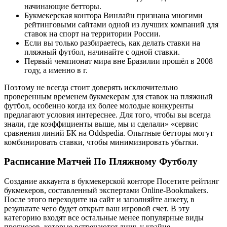
начинающие бетторы.
Букмекерская контора Винлайн признана многими
рейтинговыми сайтами одной из лучших компаний для
ставок на спорт на территории России.
Если вы только разбираетесь, как делать ставки на
пляжный футбол, начинайте с одной ставки.
Первый чемпионат мира вне Бразилии прошёл в 2008
году, а именно в г.
Поэтому не всегда стоит доверять исключительно
проверенным временем букмекерам для ставок на пляжный
футбол, особенно когда их более молодые конкуренты
предлагают условия интереснее. Для того, чтобы вы всегда
знали, где коэффициенты выше, мы и сделали» «сервис
сравнения линий БК на Oddspedia. Опытные бетторы могут
комбинировать ставки, чтобы минимизировать убытки.
Расписание Матчей По Пляжному Футболу
Создание аккаунта в букмекерской конторе Посетите рейтинг
букмекеров, составленный экспертами Online-Bookmakers.
После этого переходите на сайт и заполняйте анкету, в
результате чего будет открыт ваш игровой счет. В эту
категорию входят все остальные менее популярные виды
прогнозов, которые встречаются лишь у крайне