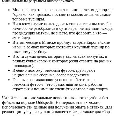
минимальным разрывом mostbet скачать.
Многие операторы включают в линию этот вид спорта,”
“однако, как правило, поставить можно лишь на самые
топовые турниры.
Ни в коем случае нельзя делать ставки, если вы хотя бы
немного не разобрались в сути игры, не изучили исходы
предыдущих матчей, не знаете, кто фаворит, а кто —
аутсайдер.
В этом месяце в Минске пройдут вторые Европейские
игры, в рамках которых состоится крупный турнир по
пляжному футболу.
Это та сумма денег, которая у вас на всех аккаунтах в
разных букмекерских конторах (если ставите на разных
площадках).
Именно поэтому пляжный футбол, где играют
национальные сборные, более предсказуем.
Главные составляющие успешного беттинга на
пляжный футбол – это грамотный анализ, рабочая
стратегия и понимание специфики этого вида спорта.
Читайте свежие актуальные новости пляжного футбола без
фейков на портале Oddspedia. На первых этапах можно
использовать эти данные для получения опыта в ставках. Для
реализации услуг и функций нашего сайта, а также для сбора