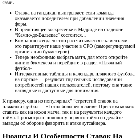
сами.
Ставка на гандикап выигрывает, если команда
оказывается победителем при добавлении значения
форы.
В предстоящее воскресенье в Мадриде на стадионе
“Кампо-де-Вальекас” состоится…
Компания всегда честно рассчитывается с клиентами –
это гарантирует наше участие в СРО (саморегулируемой
организации букмекеров).
Теперь необходимо выбрать матч, для этого откройте
линию букмекера и перейдите в раздел «Пляжный
футбол».
Интерактивные таблицы и календарь пляжного футбола
на портале — результат тщательных исследований
потребностей наших пользователей, поэтому она такие
наглядные и доступные для понимания.
К примеру, одна из популярных” “стратегий ставок на
пляжный футбол — «Тотал больше» в лайве. При этом можно
ставить как на исход матча, так и на результаты каждого
тайма. Просмотрите половину первого тайма и сделайте
выводы об обороне фаворита и атаке аутсайдера.
Нюансы И Особенности Ставок На