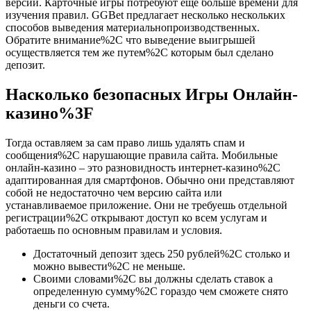
версии. Карточные игры потребуют еще больше времени для
изучения правил. GGBet предлагает несколько нескольких
способов выведения материальнопроизводственных.
Обратите внимание%2C что выведение выигрышей
осуществляется тем же путем%2C которым был сделано
депозит.
Насколько безопасных Игры Онлайн-
казино%3F
Тогда оставляем за сам право лишь удалять спам и
сообщения%2C нарушающие правила сайта. Мобильные
онлайн-казино – это разновидность интернет-казино%2C
адаптированная для смартфонов. Обычно они представляют
собой не недостаточно чем версию сайта или
устанавливаемое приложение. Они не требуешь отдельной
регистрации%2C открывают доступ ко всем услугам и
работаешь по основным правилам и условия.
Достаточный депозит здесь 250 рублей%2C столько и
можно вывести%2C не меньше.
Своими словами%2C вы должны сделать ставок а
определенную сумму%2C гораздо чем сможете снято
деньги со счета.