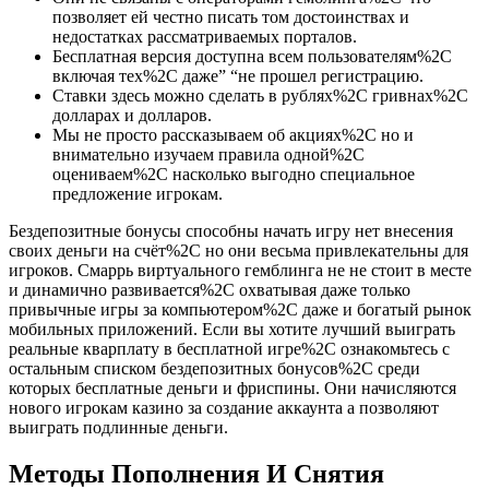
позволяет ей честно писать том достоинствах и
недостатках рассматриваемых порталов.
Бесплатная версия доступна всем пользователям%2C
включая тех%2C даже” “не прошел регистрацию.
Ставки здесь можно сделать в рублях%2C гривнах%2C
долларах и долларов.
Мы не просто рассказываем об акциях%2C но и
внимательно изучаем правила одной%2C
оцениваем%2C насколько выгодно специальное
предложение игрокам.
Бездепозитные бонусы способны начать игру нет внесения
своих деньги на счёт%2C но они весьма привлекательны для
игроков. Смаррь виртуального гемблинга не не стоит в месте
и динамично развивается%2C охватывая даже только
привычные игры за компьютером%2C даже и богатый рынок
мобильных приложений. Если вы хотите лучший выиграть
реальные кварплату в бесплатной игре%2C ознакомьтесь с
остальным списком бездепозитных бонусов%2C среди
которых бесплатные деньги и фриспины. Они начисляются
нового игрокам казино за создание аккаунта а позволяют
выиграть подлинные деньги.
Методы Пополнения И Снятия