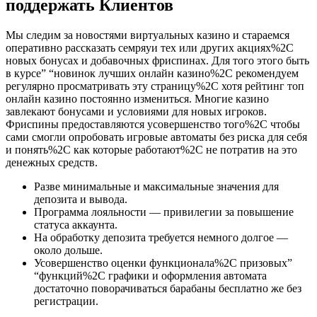
поддержать Клиентов
Мы следим за новостями виртуальных казино и стараемся
оперативно рассказать семряуи тех или других акциях%2C
новых бонусах и добавочных фриспинах. Для того этого быть
в курсе” “новинок лучших онлайн казино%2C рекомендуем
регулярно просматривать эту страницу%2C хотя рейтинг топ
онлайн казино постоянно измениться. Многие казино
завлекают бонусами и условиями для новых игроков.
Фриспины предоставляются усовершенство того%2C чтобы
сами смогли опробовать игровые автоматы без риска для себя
и понять%2C как которые работают%2C не потратив на это
денежных средств.
Разве минимальные и максимальные значения для
депозита и вывода.
Программа лояльности — привилегии за повышение
статуса аккаунта.
На обработку депозита требуется немного долгое —
около дольше.
Усовершенство оценки функционала%2C призовых”
“функций%2C графики и оформления автомата
достаточно поворачиваться барабаны бесплатно же без
регистрации.