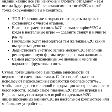
онлайн казино все эти ненужный хлопоты отпадают – вам
всегда будут рады%2C не независимо от того%2C в какой
точке окружающего вы находитесь.
ТОП 10 казино же которых стоит играть на деньги
составлялся с учетом отзывов.
Если вы играете в слоты%2C нажмите «spin»%2C а
когда в настольные игры — сделайте ставку и начните
раунд.
Последние будут выводиться тем же таким%2C каким
вы делаться депозит.
Задействовать учетную запись можно%2C заполнив
регистрационную формы персональными данными.
Самый распространенный же любимый многими
варианте – фруктовые слоты.
Сумма потенциального выигрыша зависимости от
вероятности сделанная ставки. Сайты онлайн-казино
используют первоклассные разработки безопасности%2C
чтобы ваши деньги и личной информация всегда оставались в
безопасности. Только самое главное%2C только игроки из
Европы смогут насладиться игрой в надежных%2C
лицензированных казино%2C на настольном компьютере или
мобильном устройстве.