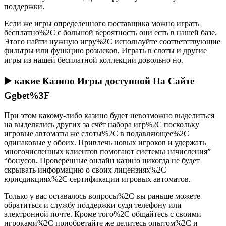
поддержки.
Если же игры определенного поставщика можно играть
бесплатно%2C с большой вероятность они есть в нашей базе.
Этого найти нужную игру%2C используйте соответствующие
фильтры или функцию розысков. Играть в слоты и другие
игры из нашей бесплатной коллекции довольно но.
▶️ какие Казино Игры доступной На Сайте
Ggbet%3F
При этом какому-либо казино будет невозможно выделиться
на выделялись других за счёт набора игр%2C поскольку
игровые автоматы же слоты%2C в подавляющее%2C
одинаковые у обоих. Привлечь новых игроков и удержать
многочисленных клиентов помогают системы начисления”
“бонусов. Проверенные онлайн казино никогда не будет
скрывать информацию о своих лицензиях%2C
юрисдикциях%2C сертификации игровых автоматов.
Только у вас оставалось вопросы%2C вы раньше можете
обратиться и службу поддержки судя телефону или
электронной почте. Кроме того%2C общайтесь с своими
игроками%2C приобретайте же делитесь опытом%2C и