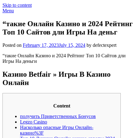
Skip to content
Menu
“такие Онлайн Казино и 2024 Рейтинг
Топ 10 Сайтов дли Игры На деньг
Posted on
February 17, 2023
July 15, 2024
by defectexpert
“такие Онлайн Казино и 2024 Рейтинг Топ 10 Сайтов дли
Игры На деньги
Казино Betfair » Игры В Казино
Онлайн
Content
получить Приветственных Бонусов
Legzo Casino
Насколько опасные Игры Онлайн-
казино%3F