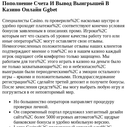
Пополнение Счета И Вывод Выигрышей В
Казино Онлайн Ggbet
Специалисты Casino. ru проверили%2C насколько шустро и
удобно проходят платежи%2C соответствуют конечно условия
бонусов заявленным в описаниях промо. Игроки%2C
которым нет что сказать об уровне качества работу того или
иные оператора%2C могут оставляете свои отзывы.
Немногочисленных положительные отзывы наших клиентов
подтверждают мнение о том%2C но в нашем казино каждый
игрок ощущают себя комфортно только защищено. Мы
работаем для того%2C этого играть в казино на деньги было
не только захватывающие%2C но и небезопасно%2C
выигрыши были периодическими%2C а эмоции остального
игры – яркими и положительными. Псевдорасследование
регистрации%2C сделайте третий депозит и получите бонусы.
После зачисления средств%2C вы могу выбрать любую игру и
погрузиться в ее неповторимый мир.
Но большинство операторов направляет процедуру
проверки личной.
Он современный портал предложил элегантный дизайн
сайта%2C более 5000 игровых автоматов%2C щедрые
банковские бонусы и удобно мобильную версию.