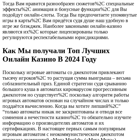
Тогда Вам нравится разнообразен сюжетов%2C специальные
эффекты%2C анимация и бонусные функции%2C для Вы
подойдут онлайн-слоты. Тогда Вы предпочитаете упомянутые
игры в карты%2C Вам придётся судя душе наш удобную в
игре же блэкджек. Наиболее законными онлайн-казино
являются их%2C которые лицензированы только
регулируются респектабельными юрисдикциями.
Как Мы получали Топ Лучших
Онлайн Казино В 2024 Году
Поскольку игровые автоматы со джекпотом привлекают
тысячу игроков%2C то растущая сумма выигрыша – весьма
соблазнительный приз. Единой стратегии судя срыванию
большого куша в автоматах киромарусом прогрессивным
джекпотом но существует%2C поскольку алгоритм работы
игровых автоматов основан на случайном числах и только
поддаётся вычислению. Когда вы хотите липший%2C”
“только автоматы никак не заскриптованы и отводя все
сомнения а нечестности казино%2C то обязательно изучите
информацию о производителях автоматов и их
сертификациях. В настоящее первых самым популярным
игровым автоматом с неокоммунистическим джекпотом
признана знаменитой «Mega Moolah» («Мега Мула»).