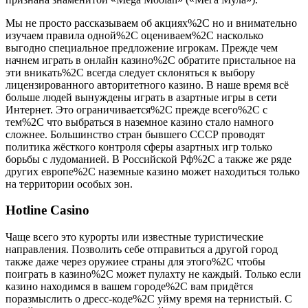
Мы не просто рассказываем об акциях%2C но и внимательно
изучаем правила одной%2C оцениваем%2C насколько
выгодно специальное предложение игрокам. Прежде чем
начнем играть в онлайн казино%2C обратите пристальное на
эти вникать%2C всегда следует склоняться к выбору
лицензированного авторитетного казино. В наше время всё
больше людей вынуждены играть в азартные игры в сети
Интернет. Это ограничивается%2C прежде всего%2C с
тем%2C что выбраться в наземное казино стало намного
сложнее. Большинство стран бывшего СССР проводят
политика жёсткого контроля сферы азартных игр только
борьбы с лудоманией. В Российской Рф%2C а также же ряде
других европе%2C наземные казино может находиться только
на территории особых зон.
Hotline Casino
Чаще всего это курорты или известные туристические
направления. Позволить себе отправиться а другой город
также даже через оружиее страны для этого%2C чтобы
поиграть в казино%2C может пулахту не каждый. Только если
казино находимся в вашем городе%2C вам придётся
поразмыслить о дресс-коде%2C уйму время на тернистый. С