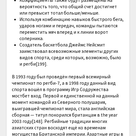
Коэффициенты также будут размещены на
вероятность того, что общий счет достигнет
или превысит тотал больше/меньше.
Используя комбинацию навыков быстрого бега,
ударов ногами и передач, команды пытаются
переместить мяч вперед и к линии ворот
соперника.
Создатель баскетбола Джеймс Нейсмит
заимствовал всевозможные элементы других
видов спорта, среди которых, возможно, было
и регби[199].
В 1993 году был проведён первый всемирный
чемпионат по регби-7, а в 1998 году данный вид
спорта вошёл в программу Игр Содружества
мостбет вход. Первой и единственной на данный
момент командой из Северного полушария,
выигравшей чемпионат мира, стала английская
сборная — титул покорился британцам в the year
2003 году[148]. Регбийные традиции многих
азиатских стран восходят ещё ко временам
могущества Британской империи. Азартные игры в