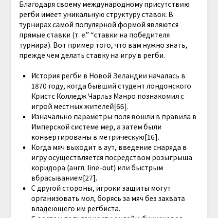
Благодаря своему международному присутствию
регби имеет уникальную структуру ставок. В
турнирах самой популярной формой являются
прямые ставки (т. е.” “ставки на победителя
турнира). Вот пример того, что вам нужно знать,
прежде чем делать ставку на игру в регби.
История регби в Новой Зеландии началась в
1870 году, когда бывший студент лондонского
Кристс Колледж Чарльз Манро познакомил с
игрой местных жителей[66].
Изначально параметры поля вошли в правила в
Имперской системе мер, а затем были
конвертированы в метрическую[16].
Когда мяч выходит в аут, введение снаряда в
игру осуществляется посредством розыгрыша
коридора (англ. line-out) или быстрым
вбрасыванием[27].
С другой стороны, игроки защиты могут
организовать мол, борясь за мяч без захвата
владеющего им регбиста.