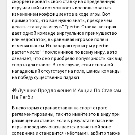
скорректировать свою ставку на определенную
игру или найти возможность воспользоваться
изменением коэффициентов в ходе игры. Вот
пример того, что вам нужно знать, прежде чем
делать ставку на игру в” “регби. Ставка, которая
дает одной команде виртуальное преимущество
или недостаток, выравнивая игровое поле и
изменяя шансы. Из-за характера игры у регби
растет число” “поклонников по всему миру, а это
означает, что оно приобрело популярность как вид
спорта для ставок. В том случае, если основной
нападающий отсутствует на поле, шансы команды
на победу существенно падают.
🎁 Лучшие Предложения И Акции По Ставкам
На Регби
В некоторых странах ставки на спорт строго
регламентированы, так что имейте это в виду при
размещении ставок. Если в результате паса или
игры вперёд мяч оказывается в зачётной зоне
соперника и становится «мёртвым», арбитр также