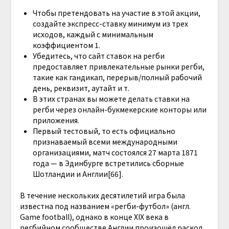
Чтобы претендовать на участие в этой акции,
создайте экспресс-ставку минимум из трех
исходов, каждый с минимальным
коэффициентом 1.
Убедитесь, что сайт ставок на регби
предоставляет привлекательные рынки регби,
такие как гандикап, перерыв/полный рабочий
день, реквизит, аутайт и т.
В этих странах вы можете делать ставки на
регби через онлайн-букмекерские конторы или
приложения.
Первый тестовый, то есть официально
признаваемый всеми международными
организациями, матч состоялся 27 марта 1871
года — в Эдинбурге встретились сборные
Шотландии и Англии[66].
В течение нескольких десятилетий игра была
известна под названием «регби-футбол» (англ.
Game football), однако в конце XIX века в
регбийном сообществе Англии произошёл раскол.