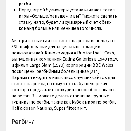
регби.
Перед игрой букмекеры устанавливают тотал
игры «больше/меньше», и вы” “можете сделать
ставку на то, будет ли суммарный счет обеих
команд больше или меньше этого числа.
Авторитетные сайты ставок на регби используют
SSL-шифрование для защиты информации
пользователей. Кинокомедия A Run for the” “Cash,
выпущенная компанией Ealing Galleries в 1949 году,
и фильм Large Slam (1979) корпорации BBC Wales
посвящены регбийным болельщикам[214].
Париматч входит в наш список лучших сайтов для
ставок на регби, потому что эта букмекерская
контора предлагает конкурентоспособные шансы
на регби. Вы можете делать ставки на крупные
турниры по регби, такие как Кубок мира по регби,
Half a dozen Nations, Super fifteen и т.
Регби-7