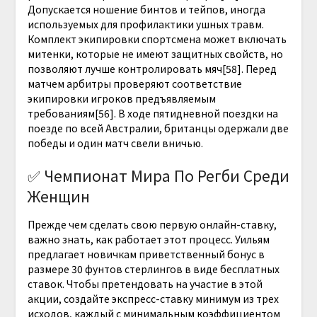
Допускается ношение бинтов и тейпов, иногда
используемых для профилактики ушных травм.
Комплект экипировки спортсмена может включать
митенки, которые не имеют защитных свойств, но
позволяют лучше контролировать мяч[58]. Перед
матчем арбитры проверяют соответствие
экипировки игроков предъявляемым
требованиям[56]. В ходе пятидневной поездки на
поезде по всей Австралии, британцы одержали две
победы и один матч свели вничью.
✅ Чемпионат Мира По Регби Среди
Женщин
Прежде чем сделать свою первую онлайн-ставку,
важно знать, как работает этот процесс. Уильям
предлагает новичкам приветственный бонус в
размере 30 фунтов стерлингов в виде бесплатных
ставок. Чтобы претендовать на участие в этой
акции, создайте экспресс-ставку минимум из трех
исходов, каждый с минимальным коэффициентом