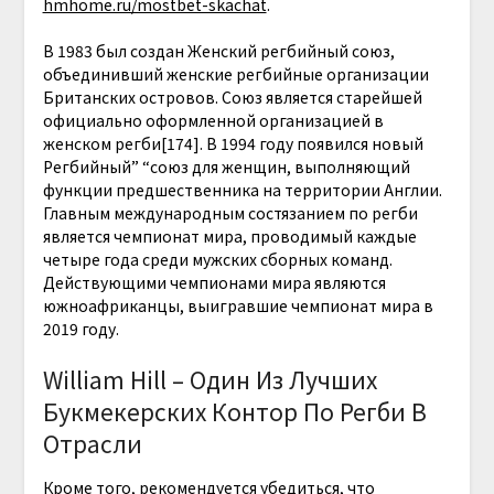
hmhome.ru/mostbet-skachat
.
В 1983 был создан Женский регбийный союз,
объединивший женские регбийные организации
Британских островов. Союз является старейшей
официально оформленной организацией в
женском регби[174]. В 1994 году появился новый
Регбийный” “союз для женщин, выполняющий
функции предшественника на территории Англии.
Главным международным состязанием по регби
является чемпионат мира, проводимый каждые
четыре года среди мужских сборных команд.
Действующими чемпионами мира являются
южноафриканцы, выигравшие чемпионат мира в
2019 году.
William Hill – Один Из Лучших
Букмекерских Контор По Регби В
Отрасли
Кроме того, рекомендуется убедиться, что