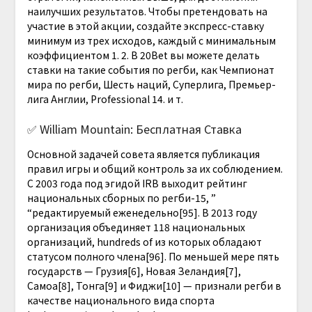
наилучших результатов. Чтобы претендовать на
участие в этой акции, создайте экспресс-ставку
минимум из трех исходов, каждый с минимальным
коэффициентом 1. 2. В 20Bet вы можете делать
ставки на такие события по регби, как Чемпионат
мира по регби, Шесть наций, Суперлига, Премьер-
лига Англии, Professional 14. и т.
✅ William Mountain: Бесплатная Ставка
Основной задачей совета является публикация
правил игры и общий контроль за их соблюдением.
С 2003 года под эгидой IRB выходит рейтинг
национальных сборных по регби-15, ”
“редактируемый еженедельно[95]. В 2013 году
организация объединяет 118 национальных
организаций, hundreds of из которых обладают
статусом полного члена[96]. По меньшей мере пять
государств — Грузия[6], Новая Зеландия[7],
Самоа[8], Тонга[9] и Фиджи[10] — признали регби в
качестве национального вида спорта