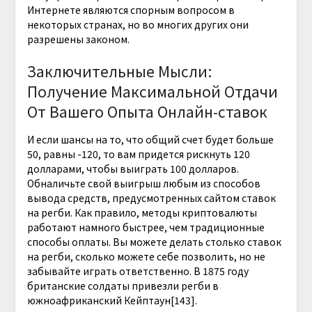
Интернете являются спорным вопросом в
некоторых странах, но во многих других они
разрешены законом.
Заключительные Мысли:
Получение Максимальной Отдачи
От Вашего Опыта Онлайн-ставок
И если шансы на то, что общий счет будет больше
50, равны -120, то вам придется рискнуть 120
долларами, чтобы выиграть 100 долларов.
Обналичьте свой выигрыш любым из способов
вывода средств, предусмотренных сайтом ставок
на регби. Как правило, методы криптовалюты
работают намного быстрее, чем традиционные
способы оплаты. Вы можете делать столько ставок
на регби, сколько можете себе позволить, но не
забывайте играть ответственно. В 1875 году
британские солдаты привезли регби в
южноафриканский Кейптаун[143].