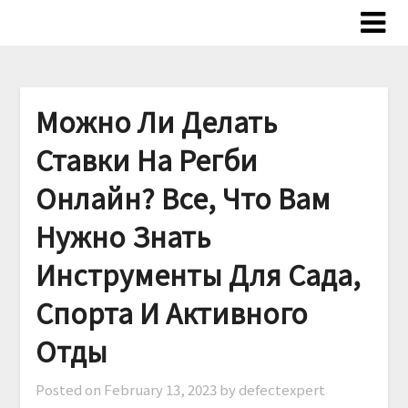
Skip
to
content
Можно Ли Делать
Ставки На Регби
Онлайн? Все, Что Вам
Нужно Знать
Инструменты Для Сада,
Спорта И Активного
Отды
Posted on
February 13, 2023
by defectexpert