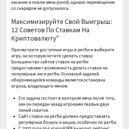
касание и ловлю мяча рукой, однако перемещение
со снарядом не допускалось.
Максимизируйте Свой Выигрыш:
12 Советов По Ставкам На
Криптовалюту”
Просмотрите доступные игры в регби и выберите
игру, на которую хотите сделать ставку.
Большинство сайтов ставок на регби
предоставляют возможность делать ставки на
популярные лиги регби. Основной задачей
обороняющейся команды является остановка
игрока, владеющего мячом.
Его задача состоит в контроле мяча после того,
как он передан назад игроками первых двух
линий схватки.
Сайт ставок на регби должен предоставлять
регулярные бонусы и акции, особенно по регби.
С 2003 года под эгидой IRB выходит рейтинг