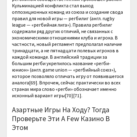
Кульминацией конфликта стал выход
оппозиционных команд из союза и создание свода
правил для новой игры — регбилиг (англ. rugby
league — «регбийная лига»). Правила регбилиг
содержали ряд других отличий, не связанных с
экономическими отношениями клуба и игрока. В
частности, новый регламент предполагал наличие
тринадцати, а не пятнадцати полевых игроков в
каждой команде. В английский традиции за
большим регби укрепилось название «регби-
юнион» (англ. game union — «регбийный союз»),
которое позволяло отличать игру от появившегося
аналога[69]. Впрочем, сейчас практически во всех
странах мира слово «регби» обозначает именно
исконный вариант игры[70][71].
Азартные Игры На Ходу? Тогда
Проверьте Эти A Few Казино В
Этом