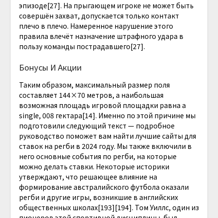
эпизоде[27]. На прыгающем игроке не может быть
совершён захват, допускается только контакт
плечо в плечо. Намеренное нарушение этого
правила влечёт назначение штрафного удара в
пользу команды пострадавшего[27].
Бонусы И Акции
Таким образом, максимальный размер поля
составляет 144×70 метров, а наибольшая
возможная площадь игровой площадки равна a
single, 008 гектара[14]. Именно по этой причине мы
подготовили следующий текст — подробное
руководство поможет вам найти лучшие сайты для
ставок на регби в 2024 году. Мы также включили в
него основные события по регби, на которые
можно делать ставки. Некоторые историки
утверждают, что решающее влияние на
формирование австралийского футбола оказали
регби и другие игры, возникшие в английских
общественных школах[193][194]. Том Уиллс, один из
пионеров этой спортивной дисциплины, был