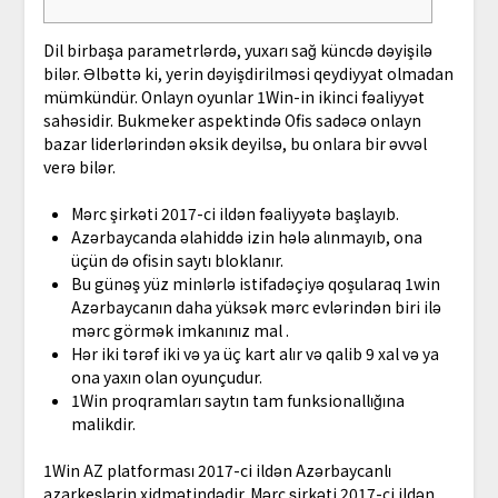
Dil birbaşa parametrlərdə, yuxarı sağ küncdə dəyişilə
bilər. Əlbəttə ki, yerin dəyişdirilməsi qeydiyyat olmadan
mümkündür. Onlayn oyunlar 1Win-in ikinci fəaliyyət
sahəsidir. Bukmeker aspektində Ofis sadəcə onlayn
bazar liderlərindən əksik deyilsə, bu onlara bir əvvəl
verə bilər.
Mərc şirkəti 2017-ci ildən fəaliyyətə başlayıb.
Azərbaycanda əlahiddə izin hələ alınmayıb, ona
üçün də ofisin saytı bloklanır.
Bu günəş yüz minlərlə istifadəçiyə qoşularaq 1win
Azərbaycanın daha yüksək mərc evlərindən biri ilə
mərc görmək imkanınız mal .
Hər iki tərəf iki və ya üç kart alır və qalib 9 xal və ya
ona yaxın olan oyunçudur.
1Win proqramları saytın tam funksionallığına
malikdir.
1Win AZ platforması 2017-ci ildən Azərbaycanlı
azarkeşlərin xidmətindədir. Mərc şirkəti 2017-ci ildən