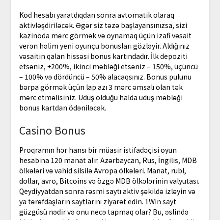
Kod hesabı yaratdıqdan sonra avtomatik olaraq
aktivləşdiriləcək. Əgər siz təzə başlayansınızsa, sizi
kazinoda mərc görmək və oynamaq üçün izafi vəsait
verən həlim yeni oyunçu bonusları gözləyir. Aldığınız
vəsaitin qalan hissəsi bonus kartındadır. İlk depoziti
etsəniz, +200%, ikinci məbləği etsəniz – 150%, üçüncü
– 100% və dördüncü – 50% alacaqsınız. Bonus pulunu
bərpa görmək üçün lap azı 3 mərc əmsalı olan tək
mərc etməlisiniz. Uduş olduğu halda uduş məbləği
bonus kartdan ödəniləcək.
Casino Bonus
Proqramın hər hansı bir müasir istifadəçisi oyun
hesabına 120 manat alır. Azərbaycan, Rus, İngilis, MDB
ölkələri və vahid silsilə Avropa ölkələri. Manat, rubl,
dollar, avro, Bitcoins və özgə MDB ölkələrinin valyutası.
Qeydiyyatdan sonra rəsmi saytı aktiv şəkildə izləyin və
ya tərəfdaşların saytlarını ziyarət edin. 1Win sayt
güzgüsü nədir və onu necə tapmaq olar? Bu, əslində