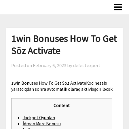
Skip
to
content
1win Bonuses How To Get
Söz Activate
Posted on
February 6, 2023
by defectexpert
1win Bonuses How To Get Söz Activate
Kod hesabı
yaratdıqdan sonra avtomatik olaraq aktivləşdiriləcək.
Content
Jackpot Oyunları
İdman Mərc Bonusu