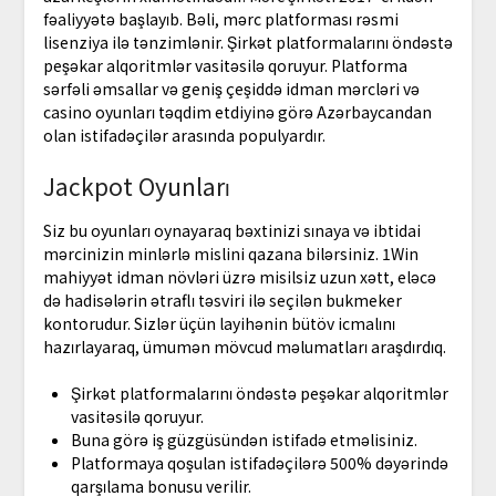
fəaliyyətə başlayıb. Bəli, mərc platforması rəsmi
lisenziya ilə tənzimlənir. Şirkət platformalarını öndəstə
peşəkar alqoritmlər vasitəsilə qoruyur. Platforma
sərfəli əmsallar və geniş çeşiddə idman mərcləri və
casino oyunları təqdim etdiyinə görə Azərbaycandan
olan istifadəçilər arasında populyardır.
Jackpot Oyunları
Siz bu oyunları oynayaraq bəxtinizi sınaya və ibtidai
mərcinizin minlərlə mislini qazana bilərsiniz. 1Win
mahiyyət idman növləri üzrə misilsiz uzun xətt, eləcə
də hadisələrin ətraflı təsviri ilə seçilən bukmeker
kontorudur. Sizlər üçün layihənin bütöv icmalını
hazırlayaraq, ümumən mövcud məlumatları araşdırdıq.
Şirkət platformalarını öndəstə peşəkar alqoritmlər
vasitəsilə qoruyur.
Buna görə iş güzgüsündən istifadə etməlisiniz.
Platformaya qoşulan istifadəçilərə 500% dəyərində
qarşılama bonusu verilir.