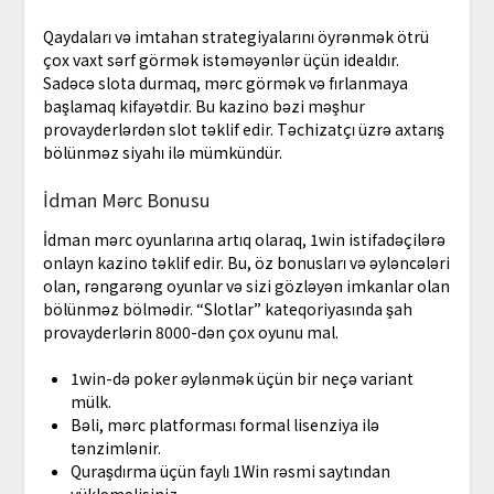
Qaydaları və imtahan strategiyalarını öyrənmək ötrü
çox vaxt sərf görmək istəməyənlər üçün idealdır.
Sadəcə slota durmaq, mərc görmək və fırlanmaya
başlamaq kifayətdir. Bu kazino bəzi məşhur
provayderlərdən slot təklif edir. Təchizatçı üzrə axtarış
bölünməz siyahı ilə mümkündür.
İdman Mərc Bonusu
İdman mərc oyunlarına artıq olaraq, 1win istifadəçilərə
onlayn kazino təklif edir. Bu, öz bonusları və əyləncələri
olan, rəngarəng oyunlar və sizi gözləyən imkanlar olan
bölünməz bölmədir. “Slotlar” kateqoriyasında şah
provayderlərin 8000-dən çox oyunu mal.
1win-də poker əylənmək üçün bir neçə variant
mülk.
Bəli, mərc platforması formal lisenziya ilə
tənzimlənir.
Quraşdırma üçün faylı 1Win rəsmi saytından