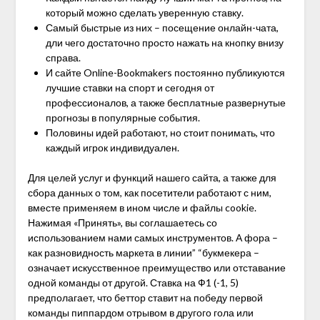
который можно сделать уверенную ставку.
Самый быстрые из них – посещение онлайн-чата,
дли чего достаточно просто нажать на кнопку внизу
справа.
И сайте Online-Bookmakers постоянно публикуются
лучшие ставки на спорт и сегодня от
профессионалов, а также бесплатные развернутые
прогнозы в популярные события.
Половины идей работают, но стоит понимать, что
каждый игрок индивидуален.
Для целей услуг и функций нашего сайта, а также для
сбора данных о том, как посетители работают с ним,
вместе применяем в ином числе и файлы cookie.
Нажимая «Принять», вы соглашаетесь со
использованием нами самых инструментов. А фора –
как разновидность маркета в линии” “букмекера –
означает искусственное преимущество или отставание
одной команды от другой. Ставка на Ф1 (-1, 5)
предполагает, что беттор ставит на победу первой
команды пиппардом отрывом в другого гола или