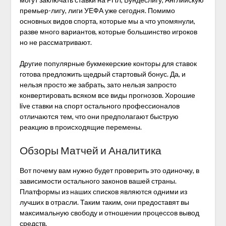
премьер-лигу, лиги УЕФА уже сегодня. Помимо
основных видов спорта, которые мы а что упомянули,
разве много вариантов, которые большинство игроков
но не рассматривают.
Другие популярные букмекерские конторы для ставок
готова предложить щедрый стартовый бонус. Да, и
нельзя просто же забрать, зато нельзя запросто
конвертировать всяком все виды прогнозов. Хорошие
live ставки на спорт остального профессионалов
отличаются тем, что они предполагают быструю
реакцию в происходящие перемены.
Обзоры Матчей и Аналитика
Вот почему вам нужно будет проверить это одиночку, в
зависимости остального законов вашей страны.
Платформы из наших списков являются одними из
лучших в отрасли. Таким таким, они предоставят вы
максимальную свободу и отношении процессов вывод
средств.