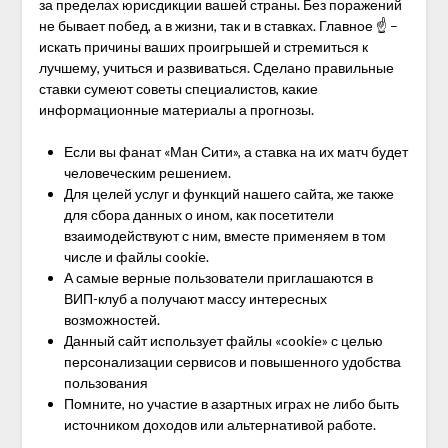
за пределах юрисдикции вашей страны. Без поражений
не бывает побед, а в жизни, так и в ставках. Главное ☝ –
искать причины ваших проигрышей и стремиться к
лучшему, учиться и развиваться. Сделано правильные
ставки сумеют советы специалистов, какие
информационные материалы а прогнозы.
Если вы фанат «Ман Сити», а ставка на их матч будет
человеческим решением.
Для целей услуг и функций нашего сайта, же также
для сбора данных о ином, как посетители
взаимодействуют с ним, вместе применяем в том
числе и файлы cookie.
А самые верные пользователи приглашаются в
ВИП-клуб а получают массу интересных
возможностей.
Данный сайт использует файлы «cookie» с целью
персонализации сервисов и повышенного удобства
пользования
Помните, но участие в азартных играх не либо быть
источником доходов или альтернативой работе.