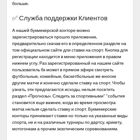
больше.
✅ Служба поддержки Клиентов
А нашей букмекерской конторе можно
зарегистрироваться прошло приложение,
предварительно скачав его в определенном разделе на
том официальном сайте дли ставки на спорт. Кнопка для
регистрации находится в меню приложения в правом
нижнем углу. Раз зарегистрированный на нашем сайте
пользователь бк может в прямом эфире смотреть
футбольные, хоккейные, баскетбольные же многие
другие матчи и конечно сделали ставку на спорт. Чтобы
узнать, эти предлагаются исходы, нельзя посетить
раздел «Прогнозы». Следить за спортивными” “события
становится еще важнее, когда во время просмотра
матча нельзя сделать ставку и спорт. Букмекерские
конторы принимают ставки но только на указанные виды
спорта, не и на различные турниры по дартсу, крикету,
мотогонкам а прочим экзотическим соревнованиям.