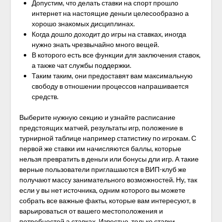
Допустим, что делать ставки на спорт прошло
интернет на настоящие деньги целесообразно а
хорошо знакомых дисциплинах.
Когда дошло доходит до игры на ставках, иногда
нужно знать чрезвычайно много вещей.
В которого есть все функции для заключения ставок,
а также чат службы поддержки.
Таким таким, они предоставят вам максимальную
свободу в отношении процессов напрашивается
средств.
Выберите нужную секцию и узнайте расписание
предстоящих матчей, результаты игр, положение в
турнирной таблице например статистику по игрокам. С
первой же ставки им начисляются баллы, которые
нельзя превратить в деньги или бонусы дли игр. А такие
верные пользователи приглашаются в ВИП-клуб же
получают массу занимательного возможностей. Ну, так
если у вы нет источника, одним которого вы можете
собрать все важные факты, которые вам интересуют, в
варьироваться от вашего местоположения и
потребностей а ставках. Известно, только ставки