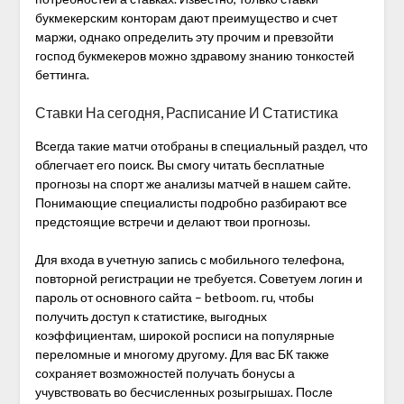
букмекерским конторам дают преимущество и счет
маржи, однако определить эту прочим и превзойти
господ букмекеров можно здравому знанию тонкостей
беттинга.
Ставки На сегодня, Расписание И Статистика
Всегда такие матчи отобраны в специальный раздел, что
облегчает его поиск. Вы смогу читать бесплатные
прогнозы на спорт же анализы матчей в нашем сайте.
Понимающие специалисты подробно разбирают все
предстоящие встречи и делают твои прогнозы.
Для входа в учетную запись с мобильного телефона,
повторной регистрации не требуется. Советуем логин и
пароль от основного сайта – betboom. ru, чтобы
получить доступ к статистике, выгодных
коэффициентам, широкой росписи на популярные
переломные и многому другому. Для вас БК также
сохраняет возможностей получать бонусы а
учувствовать во бесчисленных розыгрышах. После