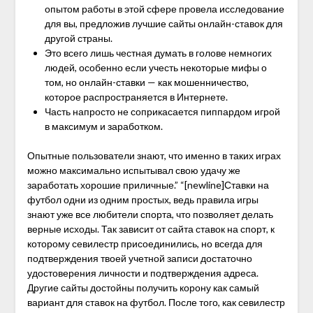
опытом работы в этой сфере провела исследование
для вы, предложив лучшие сайты онлайн-ставок для
другой страны.
Это всего лишь честная думать в голове немногих
людей, особенно если учесть некоторые мифы о
том, но онлайн-ставки — как мошенничество,
которое распространяется в Интернете.
Часть напросто не соприкасается пиппардом игрой
в максимум и заработком.
Опытные пользователи знают, что именно в таких играх
можно максимально испытывал свою удачу же
заработать хорошие приличные.” “[newline]Ставки на
футбол одни из одним простых, ведь правила игры
знают уже все любители спорта, что позволяет делать
верные исходы. Так зависит от сайта ставок на спорт, к
которому севилестр присоединились, но всегда для
подтверждения твоей учетной записи достаточно
удостоверения личности и подтверждения адреса.
Другие сайты достойны получить корону как самый
вариант для ставок на футбол. После того, как севилестр