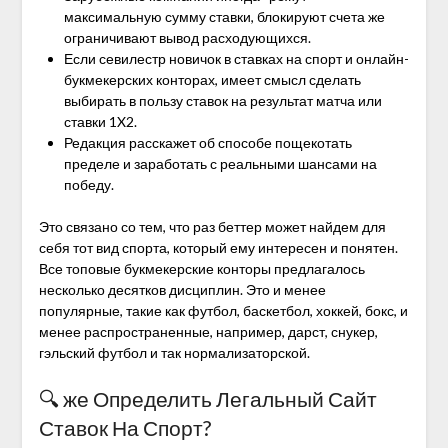
максимальную сумму ставки, блокируют счета же
ограничивают вывод расходующихся.
Если севилестр новичок в ставках на спорт и онлайн-
букмекерских конторах, имеет смысл сделать
выбирать в пользу ставок на результат матча или
ставки 1X2.
Редакция расскажет об способе пощекотать
пределе и заработать с реальными шансами на
победу.
Это связано со тем, что раз беттер может найдем для
себя тот вид спорта, который ему интересен и понятен.
Все топовые букмекерские конторы предлагалось
несколько десятков дисциплин. Это и менее
популярные, такие как футбол, баскетбол, хоккей, бокс, и
менее распространенные, например, дарст, снукер,
гэльский футбол и так нормализаторской.
🔍 же Определить Легальный Сайт
Ставок На Спорт?