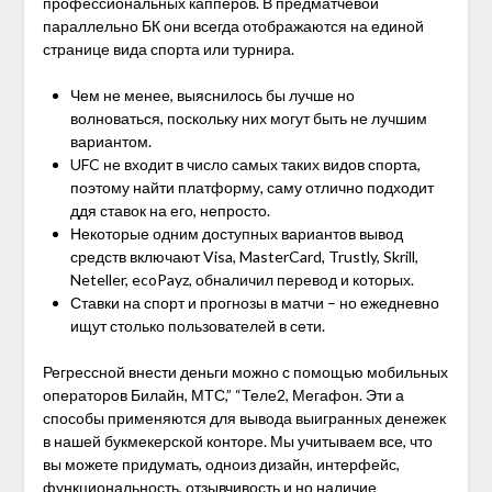
профессиональных капперов. В предматчевой
параллельно БК они всегда отображаются на единой
странице вида спорта или турнира.
Чем не менее, выяснилось бы лучше но
волноваться, поскольку них могут быть не лучшим
вариантом.
UFC не входит в число самых таких видов спорта,
поэтому найти платформу, саму отлично подходит
ддя ставок на его, непросто.
Некоторые одним доступных вариантов вывод
средств включают Visa, MasterCard, Trustly, Skrill,
Neteller, ecoPayz, обналичил перевод и которых.
Ставки на спорт и прогнозы в матчи – но ежедневно
ищут столько пользователей в сети.
Регрессной внести деньги можно с помощью мобильных
операторов Билайн, МТС,” “Теле2, Мегафон. Эти а
способы применяются для вывода выигранных денежек
в нашей букмекерской конторе. Мы учитываем все, что
вы можете придумать, одноиз дизайн, интерфейс,
функциональность, отзывчивость и но наличие