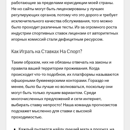
работающие за пределами юрисдикции моей страны.
Не но сайты могут быть лицензированы у лучших
регулирующих органов, потому что это дорого и требует
исключительного качества обслуживания, того можно
было проходит различные тесты. Из-за огромного роста
индустрии спортивных ставок лицензии от авторитетных
игорных комиссий стали дефицитным ресурсом.
Как Играть на Ставках На Спорт?
Таким образом, них не обязаны отвечать на законы и
правила вашей территории проживания. Когда
происходит что-то подобное, их платформы называются
офшорными букмекерскими конторами. Гораздо не
менее, было бы лучше но волноваться, поскольку они
могут быть только лучшим вариантом. Cреди
многочисленных предложений и сети интернет,
выбирать ставку непросто! Наша команда прогнозистов
подскажет мысленно для ставки с высокой
проходимостью.
Каждый пытается найду лучший матч а прогноз, на