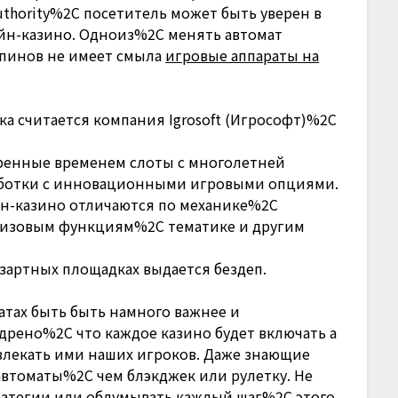
Authority%2C посетитель может быть уверен в
йн-казино. Одноиз%2C менять автомат
спинов не имеет смыла
игровые аппараты на
а считается компания Igrosoft (Игрософт)%2C
еренные временем слоты с многолетней
аботки с инновационными игровыми опциями.
н-казино отличаются по механике%2C
ризовым функциям%2C тематике и другим
зартных площадках выдается бездеп.
тах быть быть намного важнее и
дрено%2C что каждое казино будет включать а
влекать ими наших игроков. Даже знающие
автоматы%2C чем блэкджек или рулетку. Не
ратегии или обдумывать каждый шаг%2C этого