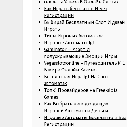
секреты Успеха В Онлайн Слотах
Как Играть бесплатно И Без
Регистрации
Выбирай Бесплатный Слот И давай
Играть
Типы Игровых Автоматов
Игровые Автоматы Igt
Gaminator — Азарт И
полускрывающие Эмоции Игры
Vegasslotsonline – Путеводитель №1
В мире Онлайн Казино
Бесплатная Игра Igt На Слот-
автоматах
Топ-5 Провайдеров на Free-slots
Games
Как Выбрать неподходящую
Игровой Автомат на Деньги
Игровые Автоматы Бесплатно и Без
Регистрации