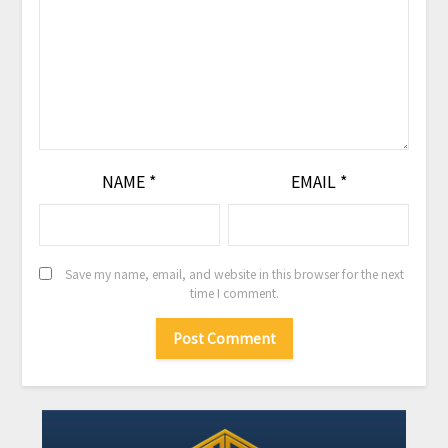
NAME
*
EMAIL
*
Save my name, email, and website in this browser for the next
time I comment.