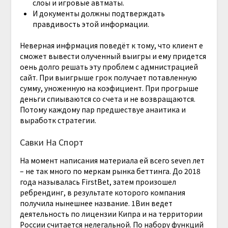
слоы и игровые автматы.
И документы должны подтверждать
правдивость этой информации.
Неверная инфрмация поведёт к тому, что клиент е
сможет вывести олученный выигры и ему придется
оень долго решать эту проблем с адмнистрацией
сайт. При выигрыше грок получает потавленную
сумму, уноженную на коэфициент. При прогрыше
деньги спиываются со счета и не возвращаются.
Потому каждому пар предшествуе анаитика и
выработк стратегии.
Савки На Спорт
На момент написания материала ей всего seven лет
– не так много по меркам рынка беттинга. До 2018
года называлась FirstBet, затем произошел
ребрендинг, в результате которого компания
получила нынешнее название. 1Вин ведет
деятельность по лицензии Кипра и на территории
России считается нелегальной. По набору функций