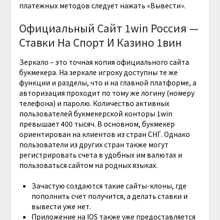
платежных методов следует нажать «Вывести».
Официальный Сайт 1win Россия —
Ставки На Спорт И Казино 1вин
Зеркало – это точная копия официального сайта
букмекера. На зеркале игроку доступны те же
функции и разделы, что и на главной платформе, а
авторизация проходит по тому же логину (номеру
телефона) и паролю. Количество активных
пользователей букмекерской конторы 1win
превышает 400 тысяч. В основном, букмекер
ориентирован на клиентов из стран СНГ. Однако
пользователи из других стран также могут
регистрировать счета в удобных им валютах и
пользоваться сайтом на родных языках.
Зачастую создаются такие сайты-клоны, где
пополнить счет получится, а делать ставки и
вывести уже нет.
Приложение на IOS также уже предоставляется