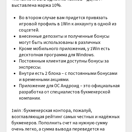
выставлена маржа 10%.
Во втором случае вам придется привязать
игровой профиль в 1Win к аккаунту в одной из
соцсетей.
внесенные депозиты и полученные бонусы
могут быть использованы в различных
Кроме мобильного приложения, у 1Win есть
десктопная программа для Windows.
Постоянным клиентам доступны бонусы за
экспрессы.
Внутри есть 2 блока – с постоянными бонусами
и временными акциями.
Приложение для ОС Андроид – это официальная
разработка от специалистов букмекерской
компании.
1win : букмекерская контора, пожалуй,
возглавляющая рейтинг самых честных и надёжных
букмекеров. Пополнить счет на нужную сумму
очень легко, а сумма вывода переведется на