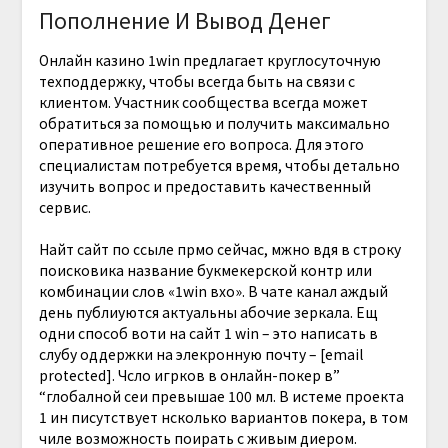
Пополнение И Вывод Денег
Онлайн казино 1win предлагает круглосуточную
техподдержку, чтобы всегда быть на связи с
клиентом. Участник сообщества всегда может
обратиться за помощью и получить максимально
оперативное решение его вопроса. Для этого
специалистам потребуется время, чтобы детально
изучить вопрос и предоставить качественный
сервис.
Найт сайт по ссыле прмо сейчас, мжно вдя в строку
поисковика название букмекерской контр или
комбинации слов «1win вхо». В чате канал аждый
день публиуются актуальны абочие зеркала. Ещ
одни способ воти на сайт 1 win – это написать в
слубу оддержки на элекронную почту – [email
protected]. Чсло игрков в онлайн-покер в”
“глобалной сеи превышае 100 мл. В истеме проекта
1 ин писутствует нсколько вариантов покера, в том
чиле возможность поирать с живым диером.