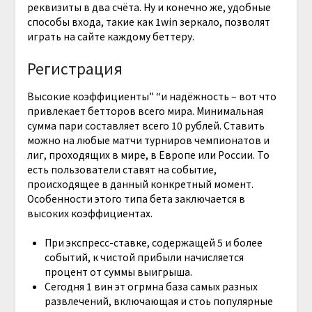
реквизиты в два счёта. Ну и конечно же, удобные
способы входа, такие как 1win зеркало, позволят
играть на сайте каждому беттеру.
Регистрация
Высокие коэффициенты” “и надёжность – вот что
привлекает бетторов всего мира. Минимальная
сумма пари составляет всего 10 рублей. Ставить
можно на любые матчи турниров чемпионатов и
лиг, проходящих в мире, в Европе или России. То
есть пользователи ставят на событие,
происходящее в данный конкретный момент.
Особенности этого типа бета заключается в
высоких коэффициентах.
При экспресс-ставке, содержащей 5 и более
событий, к чистой прибыли начисляется
процент от суммы выигрыша.
Сегодня 1 вин эт огрмна база самых разных
развлечений, включающая и стоь популярные