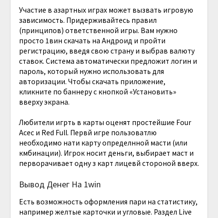
Участие в азартных играх может вызвать игровую
зависимость. Придерживайтесь правил
(принципов) ответственной игры. Вам нужно
просто 1вин скачать на Андроид и пройти
регистрацию, введя свою страну и выбрав валюту
ставок. Система автоматически предложит логин и
пароль, который нужно использовать для
авторизации. Чтобы скачать приложение,
кликните по баннеру с кнопкой «Установить»
вверху экрана.
Любители игрть в карты оценят простейшие Four
Acec и Red Full. Первй игре пользоватлю
необходимо нати карту определнной масти (или
кмбинации). Игрок носит деньги, выбирает маст и
перворачивает одну з карт лицевй стороной вверх.
Вывод Денег На 1win
Есть возможность оформления пари на статистику,
например желтые карточки и угловые. Раздел Live