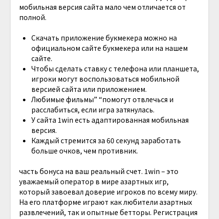
мобильная версия сайта мало чем отличается от
полной.
Скачать приложение букмекера можно на
официальном сайте букмекера или на нашем
сайте.
Чтобы сделать ставку с телефона или планшета,
игроки могут воспользоваться мобильной
версией сайта или приложением.
Любимые фильмы” “помогут отвлечься и
расслабиться, если игра затянулась.
У сайта 1win есть адаптированная мобильная
версия.
Каждый стремится за 60 секунд заработать
больше очков, чем противник.
часть бонуса на ваш реальный счет. 1win – это
уважаемый оператор в мире азартных игр,
который завоевал доверие игроков по всему миру.
На его платформе играют как любители азартных
развлечений, так и опытные бетторы. Регистрация