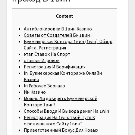
Content
Антиблокировка В 1вин Казино
Советы от Создателей Бк 1вин
Букмекерская Контора 1вин (1win): Обзор
Сайта, Регистрация
этап Ставок На Спорт
отзывы Игроков
Регистрация И Верификация
In: Букмекерская Контора же Онлайн
Казино
In Рабочее Зеркало
Ин Казино
Можно Ли доверять Букмекерской
Конторе 1вин?
Способы Ввода И Вывода денег На 1win
Регистрация На 1win: твой Путь К
официального Сайту 1вин”
Приветственный Бонус Для Новых