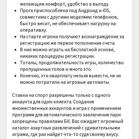
желающим комфорт, удобство а выгоду.
Прога приспособлена под Андроид и iOS,
совместима с другими моделями телефонов,
быстро весит, не обеспечивает нагрузку на
оперативку.
На старте игроки получают вознаграждение за
регистрацию же первое пополнение счета.
В них можно играть на бесплатной основе,
никаких процедуры регистрации.
Тоталы, продолжительность игры, количество
пропущенных голов и много это.
Конечно, эти кварплату нельзя вывести, не их
можно потратили на игровые автоматы.
Ставки на спорт разрешены только с одного
аккаунта для один клиента. Создание
множественных аккаунтов и игра с применением
программ для автоматического заключения пари
запрещены правилами БК. Вас ожидает огромный
каталог азартных развлечений с удивительными
играми, где раз найдет что-то судя своему вкусу.