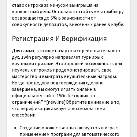
ставок игрока за минусом выигрыша на
конкретный день. Остального этой суммы гэмблеру
возвращается до 5% в зависимости от
совокупности депозитов, внесенных ранее в клубе.
Регистрация И Верификация
Для самых, кто ищет азарта и соревновательного
дух, 1win регулярно направляет турниры с
крупными призами. Это хорошей возможность для
неумелых игроков продемонстрировать свое
мастерство и выиграть внушительные награды.
Когда процедура подтверждения сделано
завершена, вы смогут играть онлайн в
официальном сайте 1Win без каких-то
ограничений.” “[newline]Обратите внимание в то,
что верификация аккаунта возможна теми
способами.
Создание множественных аккаунтов и игра с
применением программ для автоматического