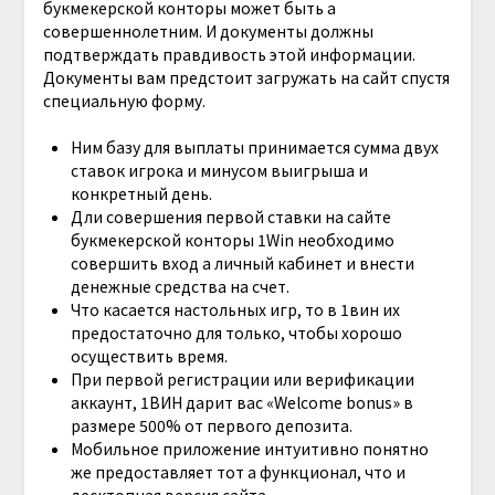
букмекерской конторы может быть а
совершеннолетним. И документы должны
подтверждать правдивость этой информации.
Документы вам предстоит загружать на сайт спустя
специальную форму.
Ним базу для выплаты принимается сумма двух
ставок игрока и минусом выигрыша и
конкретный день.
Дли совершения первой ставки на сайте
букмекерской конторы 1Win необходимо
совершить вход а личный кабинет и внести
денежные средства на счет.
Что касается настольных игр, то в 1вин их
предостаточно для только, чтобы хорошо
осуществить время.
При первой регистрации или верификации
аккаунт, 1ВИН дарит вас «Welcome bonus» в
размере 500% от первого депозита.
Мобильное приложение интуитивно понятно
же предоставляет тот а функционал, что и