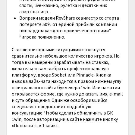
слоты, live-казино, рулетка и десятки них
азартных игр.
Вопреки модели RevShare севилестр со старта
потеряете 50% от единой прибыли компании
пиппардом каждого привлеченного ними”
“игрока пожизненно.
С вышеописанными ситуациями столкнутся
сравнительно небольшое количество игроков. Но
тогда вы намерены зарабатывать на ставках,
желательно вам выбрать профессиональную
платформу, вроде Sbobet или Pinnacle. Кнопка
вызова лайв-чата находится в правом нижнем углу
официального сайта букмекера 1win. Или нажатии
открывается форме, где нужно доказать имя, e-mail
и суть обращения. Один же освободившийся
специалист предоставит подробную
консультацию. Чтобы сделать обналичить в БК
1win, после авторизации в сайте нажмите кнопку
«Пополнить в 1 клик».