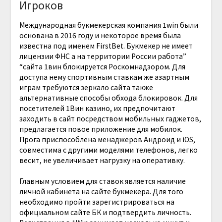
Игроков
Международная букмекерская компания 1win были
основана в 2016 году и некоторое время была
известна под именем FirstBet. Букмекер не имеет
лицензии ФНС а на территории России работа”
“сайта 1вин блокируется Роскомнадзором. Для
доступа нему спортивным ставкам же азартным
играм требуются зеркало сайта также
альтернативные способы обхода блокировок. Для
посетителей 1Вин казино, их предпочитают
заходить в сайт посредством мобильных гаджетов,
предлагается повое приложение для мобилок.
Прога приспособлена менаджеров Андроид и iOS,
совместима с другими моделями телефонов, легко
весит, не увеличивает нагрузку на оперативку.
Главным условием для ставок является наличие
личной кабинета на сайте букмекера. Для того
необходимо пройти зарегистрироваться на
официальном сайте БК и подтвердить личность.