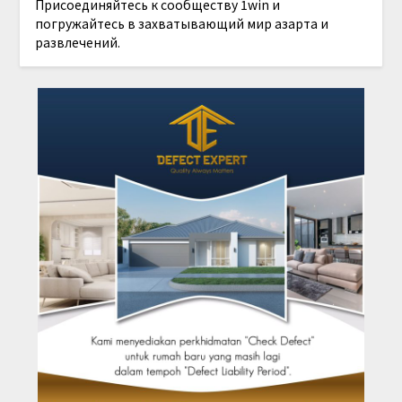
Присоединяйтесь к сообществу 1win и
погружайтесь в захватывающий мир азарта и
развлечений.