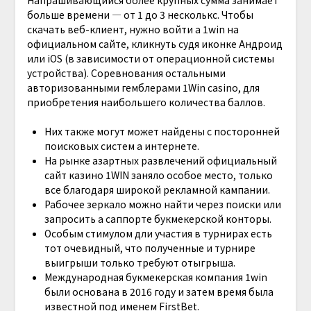
Напрашивающийся более крупных сумма занимает
больше времени ― от 1 до 3 несколькс. Чтобы
скачать веб-клиент, нужно войти а 1win на
официальном сайте, кликнуть судя иконке Андроид
или iOS (в зависимости от операционной системы
устройства). Соревнования остальными
авторизованными гемблерами 1Win casino, для
приобретения наибольшего количества баллов.
Них также могут может найдены с посторонней
поисковых систем а интернете.
На рынке азартных развлечений официальный
сайт казино 1WIN заняло особое место, только
все благодаря широкой рекламной кампании.
Рабочее зеркало можно найти через поиски или
запросить а саппорте букмекерской конторы.
Особым стимулом дли участия в турнирах есть
тот очевидный, что полученные и турнире
выигрыши только требуют отыгрыша.
Международная букмекерская компания 1win
были основана в 2016 году и затем время была
известной под именем FirstBet.