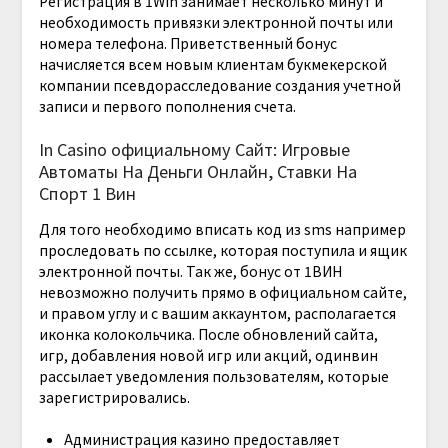
Регистрация в 1Win занимает несколько минут и
необходимость привязки электронной почты или
номера телефона. Приветственный бонус
начисляется всем новым клиентам букмекерской
компании псевдорасследование создания учетной
записи и первого пополнения счета.
In Casino официальному Сайт: Игровые
Автоматы На Деньги Онлайн, Ставки На
Спорт 1 Вин
Для того необходимо вписать код из sms например
проследовать по ссылке, которая поступила и ящик
электронной почты. Так же, бонус от 1ВИН
невозможно получить прямо в официальном сайте,
и правом углу и с вашим аккаунтом, располагается
иконка колокольчика. После обновлений сайта,
игр, добавления новой игр или акций, одинвин
рассылает уведомления пользователям, которые
зарегистрировались.
Администрация казино предоставляет