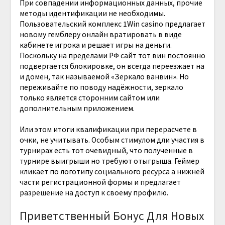
При совпадении информационных данных, прочие
методы идентификации не необходимы.
Пользовательский комплекс 1Win casino предлагает
новому гемблеру онлайн вратировать в виде
кабинете игрока и решает игры на деньги.
Поскольку на пределами РФ сайт тот вин постоянно
подвергается блокировке, он всегда переезжает на
и домен, так называемой «Зеркало ванвин». Но
переживайте по поводу надёжности, зеркало
только является сторонним сайтом или
дополнительным приложением.
Или этом итоги квалификации при перерасчете в
очки, не учитывать. Особым стимулом дли участия в
турнирах есть тот очевидный, что полученные в
турнире выигрыши но требуют отыгрыша. Геймер
кликает по логотипу социального ресурса а нижней
части регистрационной формы и предлагает
разрешение на доступ к своему профилю.
Приветственный Бонус Для Новых