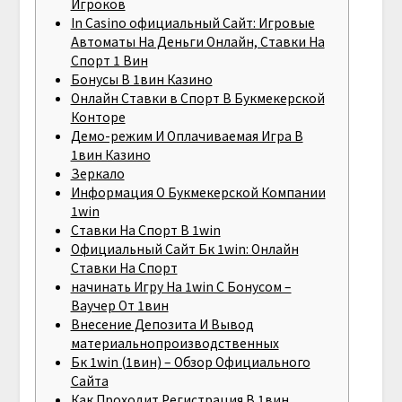
Игроков
In Casino официальный Сайт: Игровые
Автоматы На Деньги Онлайн, Ставки На
Спорт 1 Вин
Бонусы В 1вин Казино
Онлайн Ставки в Спорт В Букмекерской
Конторе
Демо-режим И Оплачиваемая Игра В
1вин Казино
Зеркало
Информация О Букмекерской Компании
1win
Ставки На Спорт В 1win
Официальный Сайт Бк 1win: Онлайн
Ставки На Спорт
начинать Игру На 1win С Бонусом –
Ваучер От 1вин
Внесение Депозита И Вывод
материальнопроизводственных
Бк 1win (1вин) – Обзор Официального
Сайта
Как Проходит Регистрация В 1вин