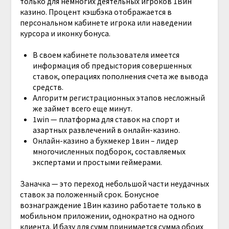
только для немногих деятельных игроков 1Вин
казино. Процент кэшбэка отображается в
персональном кабинете игрока или наведении
курсора и иконку бонуса.
В своем кабинете пользователя имеется
информация об предыстория совершенных
ставок, операциях пополнения счета же вывода
средств.
Алгоритм регистрационных этапов несложный
же займет всего еще минут.
1win — платформа для ставок на спорт и
азартных развлечений в онлайн-казино.
Онлайн-казино а букмекер 1вин – лидер
многочисленных подборок, составляемых
экспертами и простыми геймерами.
Заначка — это переход небольшой части неудачных
ставок за положенный срок. Бонусное
вознаграждение 1Вин казино работаете только в
мобильном приложении, однократно на одного
клиента. И базу для сумм принимается сумма обоих