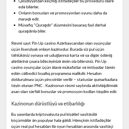
Qeydiyyatdan keçmiş istifadəçilər bu proseduru idarə
edə bilərlər.
Onların bonusları və promosyonları oyunu daha da
maraqlı edir.
Müvafiq “Quraşdır” düyməsini basaraq fayl dərhal
quraşdırıla bilər.
Rəsmi sayt Pin Up casino Azərbaycandan olan oyunçular
üçün lisenziyalı onlayn kazinodur. Burada siz pul üçün
təhlükəsiz oynaya və uduşlarınızı karta və ya digər ödəniş
alətlərinə çıxara biləcəyinizə əmin ola bilərsiniz. Pin Up
casino oyunçular üçün əlavə mükafatlar və imtiyazlar təmin
edən cəlbedici loyallıq proqramına malikdir. Hesabın
doldurulması üçün pincoinlər verilir – statuslar qumarbazlara
təyin olunan PNC . Kazinonun rəsmi saytında aktivləşdirmək
asan olan sərfəli bonuslar və promosyon kodları təqdim edir.
Kazinonun dürüstlüyü və etibarlılığı
Bu yaxınlarda kriptovalyuta pul kisələri vasitəsilə
köçürmələr ən populyar hala gəldi. Həmçinin istifadəçilər
üçün real pul hesabları ilə oyun hesabları arasında vasitəçi