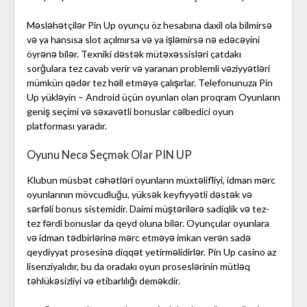
Məsləhətçilər Pin Up oyunçu öz hesabına daxil ola bilmirsə
və ya hansısa slot açılmırsa və ya işləmirsə nə edəcəyini
öyrənə bilər. Texniki dəstək mütəxəssisləri çatdakı
sorğulara tez cavab verir və yaranan problemli vəziyyətləri
mümkün qədər tez həll etməyə çalışırlar. Telefonunuza Pin
Up yükləyin – Android üçün oyunları olan proqram Oyunların
geniş seçimi və səxavətli bonuslar cəlbedici oyun
platforması yaradır.
Oyunu Necə Seçmək Olar PIN UP
Klubun müsbət cəhətləri oyunların müxtəlifliyi, idman mərc
oyunlarının mövcudluğu, yüksək keyfiyyətli dəstək və
sərfəli bonus sistemidir. Daimi müştərilərə sadiqlik və tez-
tez fərdi bonuslar da qeyd oluna bilər. Oyunçular oyunlara
və idman tədbirlərinə mərc etməyə imkan verən sadə
qeydiyyat prosesinə diqqət yetirməlidirlər. Pin Up casino az
lisenziyalıdır, bu da oradakı oyun proseslərinin mütləq
təhlükəsizliyi və etibarlılığı deməkdir.