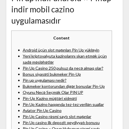
indir mobil cazino
uygulamasıdır
Content
Android üçün slot maşınları Pin Up yükləyin
Yeni kriptovalyuta kazinolarını skan etmək üçün
sadə məsləhətlər
Pin Up Casino 250 pulsuz da necə almaq olar?
Bonus siyasəti bukmeker Pin-Up
Pin up uygulaması nedir?
Bukmeker kontorundan digər bonuslar Pin-Up
Oyunu Necə Seçmək Olar PIN UP
Pin-Up Kazino müştəri xidməti
Pin Up Kazino haqqında tez-tez verilən suallar
Aviator Pin Up Casino
Pin Up Casino rəsmi saytı slot maşınlar
Pin Up casino ilk depozit qeydiyyatı bonusu
Pin Up Casino – Oyun klubunun rəsmi saytı