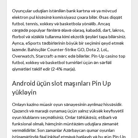
Oyunçular uduşları istənilən bank kartına və ya mövcud
elektron pul kisəsinə komissiyasız çıxara bilər. Əsas diqqət
futbol, ​​tennis, xokkey və basketbola yönəlib. Ancaq
cərgədə populyar fənlərə əlavə olaraq, kabaddi, dart, lakros,
florbol və xizəklə tullanma kimi ekzotik şeyləri tapa bilərsiniz.
Ayrıca, eSports tədbirlərinin böyük bir seçimini qeyd etmək
lazımdır. Bahisçilər Counter-Strike GO, Dota 2, LoL,
Overwatch, Starcraft-a mərc edə bilərlər. Pin-Up casino top
futbol, ​​xokkey və basketbol turnirləri üçün ən sərfəli
qiymətləri təklif edir (2-4% marja).
Android üçün slot maşınları Pin Up
yükləyin
Onlayn kazino müasir oyun sənayesinin ayrılmaz hissəsidir.
Qazanclı və maraqlı oynamaq üçün yalnız yüksək keyfiyyətli
oyun klublarını seçməlisiniz. Onlar təhlükəsiz, etibarlı və
funksional olmalı, həmçinin müntəzəm uduşlara zəmanət
verməlidirlər. Son zamanlar Azərbaycan qumar oyunları
istiqamətində fəal inkişaf etməyə başlayıb və bu gün Pin-Up