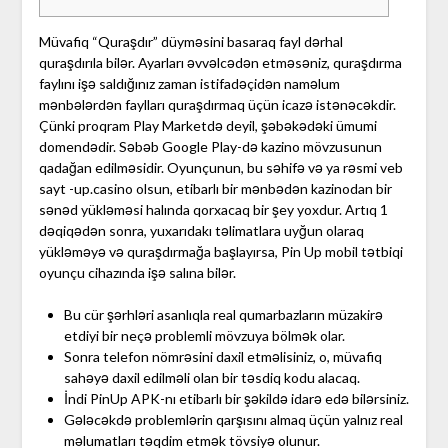
Müvafiq “Quraşdır” düyməsini basaraq fayl dərhal
quraşdırıla bilər. Ayarları əvvəlcədən etməsəniz, quraşdırma
faylını işə saldığınız zaman istifadəçidən naməlum
mənbələrdən faylları quraşdırmaq üçün icazə istənəcəkdir.
Çünki proqram Play Marketdə deyil, şəbəkədəki ümumi
domendədir. Səbəb Google Play-də kazino mövzusunun
qadağan edilməsidir. Oyunçunun, bu səhifə və ya rəsmi veb
sayt -up.casino olsun, etibarlı bir mənbədən kazinodan bir
sənəd yükləməsi halında qorxacaq bir şey yoxdur. Artıq 1
dəqiqədən sonra, yuxarıdakı təlimatlara uyğun olaraq
yükləməyə və quraşdırmağa başlayırsa, Pin Up mobil tətbiqi
oyunçu cihazında işə salına bilər.
Bu cür şərhləri asanlıqla real qumarbazların müzakirə
etdiyi bir neçə problemli mövzuya bölmək olar.
Sonra telefon nömrəsini daxil etməlisiniz, o, müvafiq
sahəyə daxil edilməli olan bir təsdiq kodu alacaq.
İndi PinUp APK-nı etibarlı bir şəkildə idarə edə bilərsiniz.
Gələcəkdə problemlərin qarşısını almaq üçün yalnız real
məlumatları təqdim etmək tövsiyə olunur.