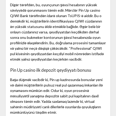
Digər tərəfdən, bu, oyunçunun şəxsi hesabının yüksək
səviyyədə qorunmasını təmin edir. Mərclər Pin Up casino
QIWI Bank tərəfindən idarə olunan TsUPIS-ə aiddir. Bu o
deməkdir ki, müştərilərin identifikasiyası QIWI cüzdanının
ən yüksək statusunu əldə etməklə bağlıdır. Əgər belə bir
onlayn cüzdanınız varsa, qeydiyyatdan keçdikdən dərhal
sonra onu bukmeker kontorunun şəxsi hesabınızda oyun
profilinizlə əlaqələndirin. Bu, doğrulama prosesini tamamlayır
və yalnız bir neçə dəqiqə çəkəcəkdir. “Professional” QIWI
pul kisəsinin qeydiyyatdan keçdiyi mobil nömrədən istifadə
etmək yalnız qeydiyyatdan keçərkən vacibdir.
Pin Up casino ilk depozit qeydiyyatı bonusu
Başa düşmək vacibdir ki, Pin up kazinosunda bonuslar yeni
və daimi müştərilərin pulsuz real pul qazanmaq imkanları ilə
oynamasını mümkün edir. Odur ki, oyun prosesinə
məsuliyyətli yanaşma depozitə sabit pul kapitalının daxil
olmasını təmin edir. Yadda saxlamaq lazımdır ki, virtual
sahənin müdiriyyəti canlı dilerlərlə oyunlarda qoyuluşların
mümkünlüyünü təqdim etmir.