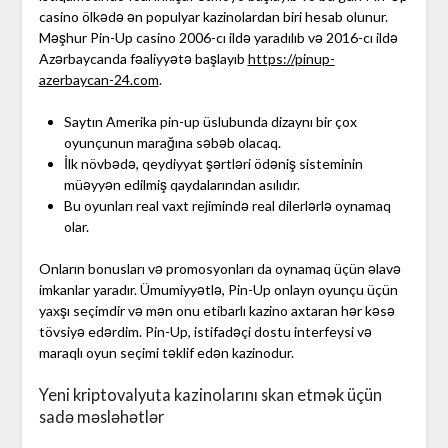
casino ölkədə ən populyar kazinolardan biri hesab olunur.
Məşhur Pin-Up casino 2006-cı ildə yaradılıb və 2016-cı ildə
Azərbaycanda fəaliyyətə başlayıb
https://pinup-
azerbaycan-24.com
.
Saytın Amerika pin-up üslubunda dizaynı bir çox
oyunçunun marağına səbəb olacaq.
İlk növbədə, qeydiyyat şərtləri ödəniş sisteminin
müəyyən edilmiş qaydalarından asılıdır.
Bu oyunları real vaxt rejimində real dilerlərlə oynamaq
olar.
Onların bonusları və promosyonları da oynamaq üçün əlavə
imkanlar yaradır. Ümumiyyətlə, Pin-Up onlayn oyunçu üçün
yaxşı seçimdir və mən onu etibarlı kazino axtaran hər kəsə
tövsiyə edərdim. Pin-Up, istifadəçi dostu interfeysi və
maraqlı oyun seçimi təklif edən kazinodur.
Yeni kriptovalyuta kazinolarını skan etmək üçün
sadə məsləhətlər