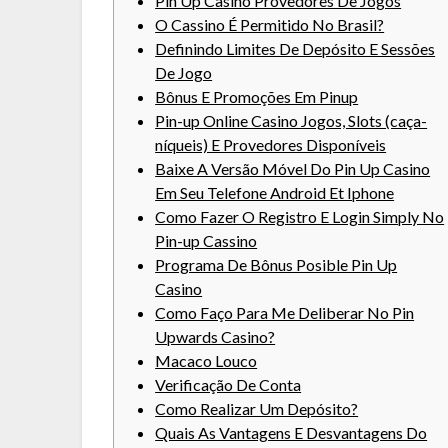
Pin Up Casino Provedores De Jogos
O Cassino É Permitido No Brasil?
Definindo Limites De Depósito E Sessões
De Jogo
Bônus E Promoções Em Pinup
Pin-up Online Casino Jogos, Slots (caça-
níqueis) E Provedores Disponíveis
Baixe A Versão Móvel Do Pin Up Casino
Em Seu Telefone Android Et Iphone
Como Fazer O Registro E Login Simply No
Pin-up Cassino
Programa De Bônus Posible Pin Up
Casino
Como Faço Para Me Deliberar No Pin
Upwards Casino?
Macaco Louco
Verificação De Conta
Como Realizar Um Depósito?
Quais As Vantagens E Desvantagens Do