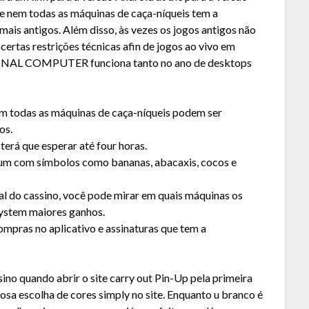
e nem todas as máquinas de caça-níqueis tem a
mais antigos. Além disso, às vezes os jogos antigos não
rtas restrições técnicas afin de jogos ao vivo em
ERSONAL COMPUTER funciona tanto no ano de desktops
m todas as máquinas de caça-níqueis podem ser
os.
terá que esperar até four horas.
r um com símbolos como bananas, abacaxis, cocos e
al do cassino, você pode mirar em quais máquinas os
system maiores ganhos.
ompras no aplicativo e assinaturas que tem a
ino quando abrir o site carry out Pin-Up pela primeira
osa escolha de cores simply no site. Enquanto u branco é