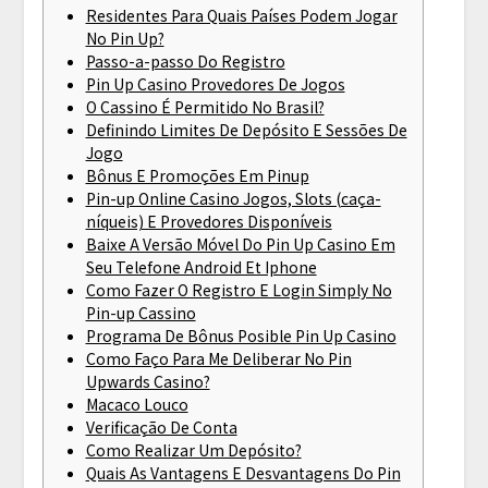
Residentes Para Quais Países Podem Jogar
No Pin Up?
Passo-a-passo Do Registro
Pin Up Casino Provedores De Jogos
O Cassino É Permitido No Brasil?
Definindo Limites De Depósito E Sessões De
Jogo
Bônus E Promoções Em Pinup
Pin-up Online Casino Jogos, Slots (caça-
níqueis) E Provedores Disponíveis
Baixe A Versão Móvel Do Pin Up Casino Em
Seu Telefone Android Et Iphone
Como Fazer O Registro E Login Simply No
Pin-up Cassino
Programa De Bônus Posible Pin Up Casino
Como Faço Para Me Deliberar No Pin
Upwards Casino?
Macaco Louco
Verificação De Conta
Como Realizar Um Depósito?
Quais As Vantagens E Desvantagens Do Pin