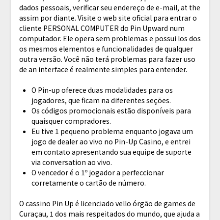
dados pessoais, verificar seu endereço de e-mail, at the
assim por diante. Visite o web site oficial para entrar o
cliente PERSONAL COMPUTER do Pin Upward num
computador. Ele opera sem problemas e possui los dos
os mesmos elementos e funcionalidades de qualquer
outra versão. Você não terá problemas para fazer uso
de an interface é realmente simples para entender.
O Pin-up oferece duas modalidades para os
jogadores, que ficam na diferentes seções.
Os códigos promocionais estão disponíveis para
quaisquer compradores.
Eu tive 1 pequeno problema enquanto jogava um
jogo de dealer ao vivo no Pin-Up Casino, e entrei
em contato apresentando sua equipe de suporte
via conversation ao vivo.
O vencedor é o 1º jogador a perfeccionar
corretamente o cartão de número.
O cassino Pin Up é licenciado vello órgão de games de
Curaçau, 1 dos mais respeitados do mundo, que ajuda a