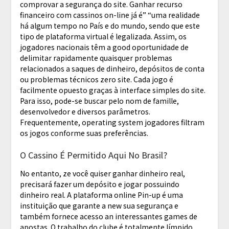
comprovar a segurança do site. Ganhar recurso
financeiro com cassinos on-line já é” “uma realidade
há algum tempo no País e do mundo, sendo que este
tipo de plataforma virtual é legalizada. Assim, os
jogadores nacionais têm a good oportunidade de
delimitar rapidamente quaisquer problemas
relacionados a saques de dinheiro, depósitos de conta
ou problemas técnicos zero site. Cada jogo é
facilmente opuesto graças à interface simples do site.
Para isso, pode-se buscar pelo nom de famille,
desenvolvedor e diversos parâmetros.
Frequentemente, operating system jogadores filtram
os jogos conforme suas preferências.
O Cassino É Permitido Aqui No Brasil?
No entanto, ze você quiser ganhar dinheiro real,
precisará fazer um depósito e jogar possuindo
dinheiro real. A plataforma online Pin-up é uma
instituição que garante a new sua segurança e
também fornece acesso an interessantes games de
apostas. O trabalho do clube é totalmente límpido,