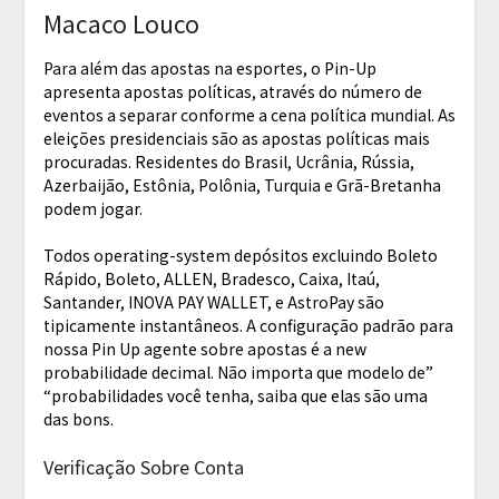
Macaco Louco
Para além das apostas na esportes, o Pin-Up
apresenta apostas políticas, através do número de
eventos a separar conforme a cena política mundial. As
eleições presidenciais são as apostas políticas mais
procuradas. Residentes do Brasil, Ucrânia, Rússia,
Azerbaijão, Estônia, Polônia, Turquia e Grã-Bretanha
podem jogar.
Todos operating-system depósitos excluindo Boleto
Rápido, Boleto, ALLEN, Bradesco, Caixa, Itaú,
Santander, INOVA PAY WALLET, e AstroPay são
tipicamente instantâneos. A configuração padrão para
nossa Pin Up agente sobre apostas é a new
probabilidade decimal. Não importa que modelo de”
“probabilidades você tenha, saiba que elas são uma
das bons.
Verificação Sobre Conta