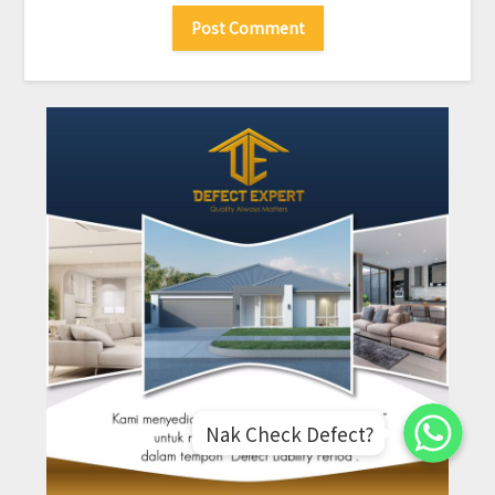
WhatsApp
WhatsApp
Nak Check Defect?
WhatsApp