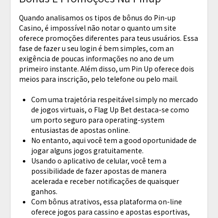
Quando analisamos os tipos de bônus do Pin-up
Casino, é impossível não notar o quanto um site
oferece promoções diferentes para teus usuários. Essa
fase de fazer u seu login é bem simples, com an
exigência de poucas informações no ano de um
primeiro instante. Além disso, um Pin Up oferece dois
meios para inscrição, pelo telefone ou pelo mail.
Com uma trajetória respeitável simply no mercado
de jogos virtuais, o Flag Up Bet destaca-se como
um porto seguro para operating-system
entusiastas de apostas online.
No entanto, aqui você tem a good oportunidade de
jogar alguns jogos gratuitamente.
Usando o aplicativo de celular, você tem a
possibilidade de fazer apostas de manera
acelerada e receber notificações de quaisquer
ganhos.
Com bônus atrativos, essa plataforma on-line
oferece jogos para cassino e apostas esportivas,