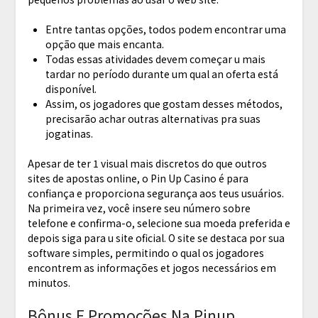
Entre tantas opções, todos podem encontrar uma
opção que mais encanta.
Todas essas atividades devem começar u mais
tardar no período durante um qual an oferta está
disponível.
Assim, os jogadores que gostam desses métodos,
precisarão achar outras alternativas pra suas
jogatinas.
Apesar de ter 1 visual mais discretos do que outros
sites de apostas online, o Pin Up Casino é para
confiança e proporciona segurança aos teus usuários.
Na primeira vez, você insere seu número sobre
telefone e confirma-o, selecione sua moeda preferida e
depois siga para u site oficial. O site se destaca por sua
software simples, permitindo o qual os jogadores
encontrem as informações et jogos necessários em
minutos.
Bônus E Promoções Na Pinup