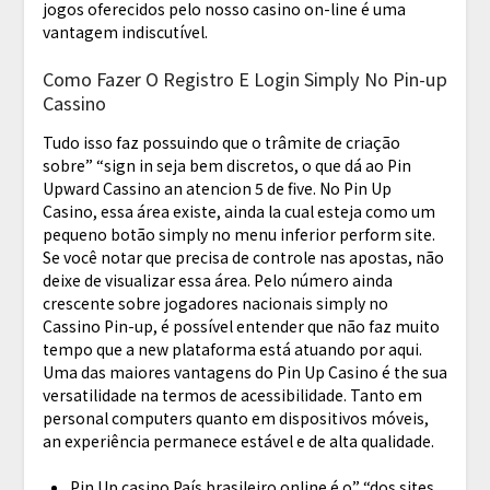
jogos oferecidos pelo nosso casino on-line é uma
vantagem indiscutível.
Como Fazer O Registro E Login Simply No Pin-up
Cassino
Tudo isso faz possuindo que o trâmite de criação
sobre” “sign in seja bem discretos, o que dá ao Pin
Upward Cassino an atencion 5 de five. No Pin Up
Casino, essa área existe, ainda la cual esteja como um
pequeno botão simply no menu inferior perform site.
Se você notar que precisa de controle nas apostas, não
deixe de visualizar essa área. Pelo número ainda
crescente sobre jogadores nacionais simply no
Cassino Pin-up, é possível entender que não faz muito
tempo que a new plataforma está atuando por aqui.
Uma das maiores vantagens do Pin Up Casino é the sua
versatilidade na termos de acessibilidade. Tanto em
personal computers quanto em dispositivos móveis,
an experiência permanece estável e de alta qualidade.
Pin Up casino País brasileiro online é o” “dos sites