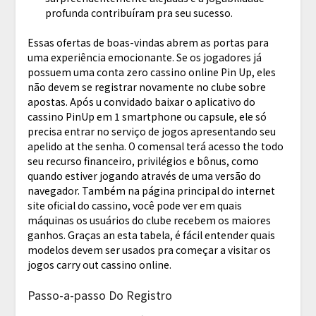
profunda contribuíram pra seu sucesso.
Essas ofertas de boas-vindas abrem as portas para
uma experiência emocionante. Se os jogadores já
possuem uma conta zero cassino online Pin Up, eles
não devem se registrar novamente no clube sobre
apostas. Após u convidado baixar o aplicativo do
cassino PinUp em 1 smartphone ou capsule, ele só
precisa entrar no serviço de jogos apresentando seu
apelido at the senha. O comensal terá acesso the todo
seu recurso financeiro, privilégios e bônus, como
quando estiver jogando através de uma versão do
navegador. Também na página principal do internet
site oficial do cassino, você pode ver em quais
máquinas os usuários do clube recebem os maiores
ganhos. Graças an esta tabela, é fácil entender quais
modelos devem ser usados pra começar a visitar os
jogos carry out cassino online.
Passo-a-passo Do Registro