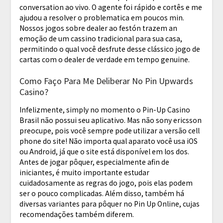
conversation ao vivo. O agente foi rápido e cortês e me
ajudou a resolver o problematica em poucos min.
Nossos jogos sobre dealer ao festón trazem an
emoção de um cassino tradicional para sua casa,
permitindo o qual você desfrute desse clássico jogo de
cartas com o dealer de verdade em tempo genuine.
Como Faço Para Me Deliberar No Pin Upwards
Casino?
Infelizmente, simply no momento o Pin-Up Casino
Brasil não possui seu aplicativo. Mas não sony ericsson
preocupe, pois você sempre pode utilizar a versão cell
phone do site! Não importa qual aparato você usa iOS
ou Android, já que o site está disponível em los dos.
Antes de jogar pôquer, especialmente afin de
iniciantes, é muito importante estudar
cuidadosamente as regras do jogo, pois elas podem
ser o pouco complicadas. Além disso, também há
diversas variantes para pôquer no Pin Up Online, cujas
recomendações também diferem.