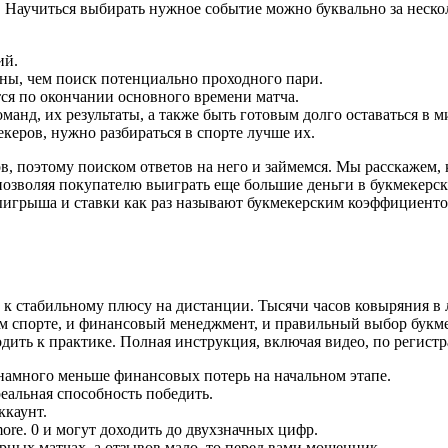
 Научиться выбирать нужное событие можно буквально за нескол
ий.
жны, чем поиск потенциально проходного пари.
ся по окончании основного времени матча.
манд, их результаты, а также быть готовым долго оставаться в м
керов, нужно разбираться в спорте лучше их.
ов, поэтому поиском ответов на него и займемся. Мы расскажем, 
позволяя покупателю выиграть еще большие деньги в букмекерск
ыигрыша и ставки как раз называют букмекерским коэффициенто
.
 к стабильному плюсу на дистанции. Тысячи часов ковыряния в
м спорте, и финансовый менеджмент, и правильный выбор букме
одить к практике. Полная инструкция, включая видео, по регист
намного меньше финансовых потерь на начальном этапе.
еальная способность победить.
ккаунт.
ore. 0 и могут доходить до двухзначных цифр.
рных матчах, а отзывов мало, то перед вами мошенник.