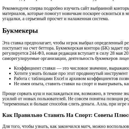
Рекомендуем сперва подробно изучить сайт выбранной конторы.
материалов, которые помогут новичкам поскорее освоиться в ми
угадалки, а серьезный просчет и налаженная система.
Букмекеры
Эта ставка предполагает, чтобы игрок выбрал определенный ре
поступает на счет беттора. Букмекерская контора (БК) задает 
регулируется 244-ФЗ, новая редакция вступает в силу 28 мая 
саморегулируемые организации, деятельность букмекеров лице
Коэффициент ставки — это числовое значение, выражающ
Хотите узнать больше про этот продвинутый инструмент 
Работа с таблицами Excel и архивом коэффициентов позво
Не имея опыта, ставить ставки на спорт и выигрывать, ка
Проще сорвать куш и наслаждаться им, возможно, в течение з
усилий от новых пользователей. Не совсем понятна позиция ред
“переменных и больше способов слить деньги. Алла, при игре 
Как Правильно Ставить На Спорт: Советы Плю
Для того, чтобы узнать, как закончился матч, можно воспользо