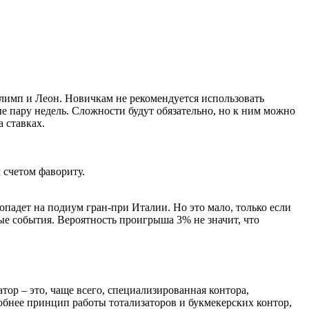
лимп и Леон. Новичкам не рекомендуется использовать
е пару недель. Сложности будут обязательно, но к ним можно
 ставках.
 счетом фавориту.
опадет на подиум гран-при Италии. Но это мало, только если
ные события. Вероятность проигрыша 3% не значит, что
ор – это, чаще всего, специализированная контора,
обнее принцип работы тотализаторов и букмекерских контор,