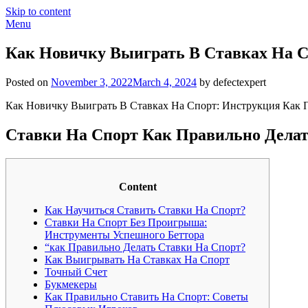
Skip to content
Menu
Как Новичку Выиграть В Ставках На С
Posted on
November 3, 2022
March 4, 2024
by defectexpert
Как Новичку Выиграть В Ставках На Спорт: Инструкция Как 
Ставки На Спорт Как Правильно Делат
Content
Как Научиться Ставить Ставки На Спорт?
Ставки На Спорт Без Проигрыша:
Инструменты Успешного Беттора
“как Правильно Делать Ставки На Спорт?
Как Выигрывать На Ставках На Спорт
Точный Счет
Букмекеры
Как Правильно Ставить На Спорт: Советы