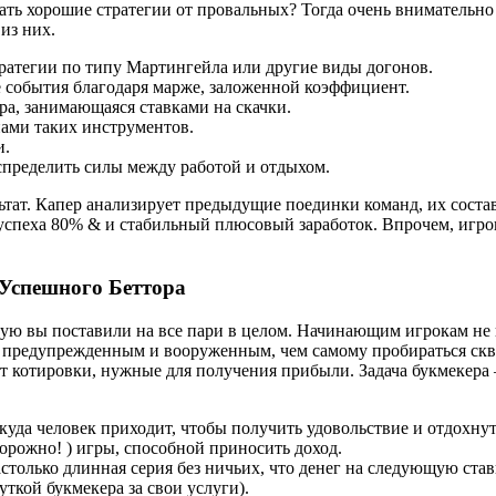
чать хорошие стратегии от провальных? Тогда очень внимательн
из них.
ратегии по типу Мартингейла или другие виды догонов.
 события благодаря марже, заложенной коэффициент.
ора, занимающаяся ставками на скачки.
нами таких инструментов.
и.
аспределить силы между работой и отдыхом.
льтат. Капер анализирует предыдущие поединки команд, их соста
 успеха 80% & и стабильный плюсовый заработок. Впрочем, игро
Успешного Беттора
ую вы поставили на все пари в целом. Начинающим игрокам не 
ь предупрежденным и вооруженным, чем самому пробираться скв
ет котировки, нужные для получения прибыли. Задача букмекера 
 куда человек приходит, чтобы получить удовольствие и отдохнут
орожно! ) игры, способной приносить доход.
столько длинная серия без ничьих, что денег на следующую став
ткой букмекера за свои услуги).