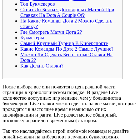
Топ Букмекеров
Стоит Ли Бояться Договорных Матчей При
Ставках На Dota A Couple Of?
На Какие Команды Дота 2 Можно Сделать
Ставку?
Где Смотреть Матчи Дота 2?
Букмекеры
Самый Крупный Турнир В Киберспорте
Какие Команды По Доте 2 Самые Лучшие?
Можно Ли Сделать Бесплатные Ставки На
Dota 2?
Как Делать Ставки?
После выбора все они появятся в центральной части
страницы в хронологическом порядке. В разделе Live
количество доступных игр меньше, чем у большинства
букмекеров. Live ставки можно сделать на все матчи, которые
проводятся в настоящее время независимо от их
квалификации и ранга. Live раздел менее обширный,
поскольку ограничен временным фактором.
Так что наслаждайтесь игрой любимой команды и делайте
онлайн-ставки на киберспорт в лучших букмекерских