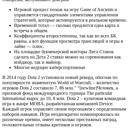
Игровой процесс похож на игру Game of Ancients и
управляется стандартными элементами управления
стратегией, которые активируются в реальном времени.
Временной тотал — сколько продлится одна карта и
встреча в общем.
Коэффициенты второстепенны, так как во всех БК
равны, а вот функция просмотра трансляций и игры в
лайве — плюс.
На площадке букмекерской конторы Лига Ставок
сделать на Дота 2 ставки можно на соревнования как
мэйджор, так и майнор.
Многие ведущие киберспортивные
В 2014 году Dota 2 установила новый рекорд, обогнав по
популярности знаменитую World of Warcraft, – количество
игроков Dota 2 составило 7, 86 млн.” “[newline]Человек, а
призовой фонд международного турнира The particular
International вырос до 10, 8 млн. Dota 2 – культовая командная
игра в жанре MOBA, разработанная компанией Device.
Каждый игрок управляет своим персонажем с определенным
набором навыков. Игра неоднократно номинировалась на
различные премии, имеет несколько престижных наград,
положительные отзывы критиков и игроков.