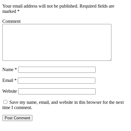
Your email address will not be published.
Required fields are
marked
*
Comment
Name
*
Email
*
Website
Save my name, email, and website in this browser for the next
time I comment.