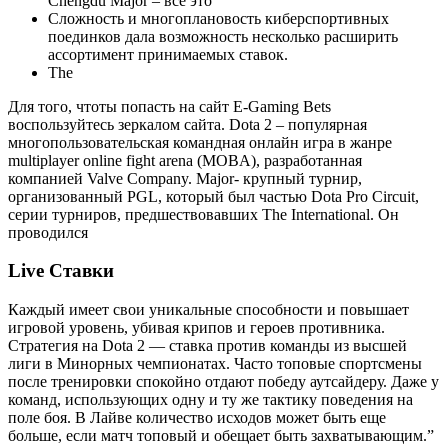
Chengdu Major – все это
Сложность и многоплановость киберспортивных
поединков дала возможность несколько расширить
ассортимент принимаемых ставок.
The
Для того, чтоты попасть на сайт E-Gaming Bets
воспользуйтесь зеркалом сайта. Dota 2 – популярная
многопользовательская командная онлайн игра в жанре
multiplayer online fight arena (MOBA), разработанная
компанией Valve Company. Major- крупный турнир,
организованный PGL, который был частью Dota Pro Circuit,
серии турниров, предшествовавших The International. Он
проводился
Live Ставки
Каждый имеет свои уникальные способности и повышает
игровой уровень, убивая крипов и героев противника.
Стратегия на Dota 2 — ставка против команды из высшей
лиги в Минорных чемпионатах. Часто топовые спортсмены
после тренировки спокойно отдают победу аутсайдеру. Даже у
команд, использующих одну и ту же тактику поведения на
поле боя. В Лайве количество исходов может быть еще
больше, если матч топовый и обещает быть захватывающим.”