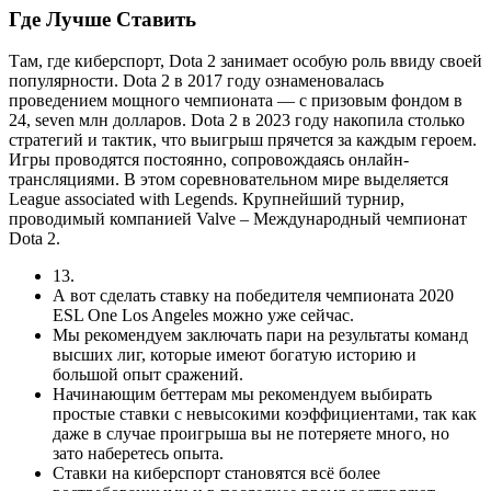
Где Лучше Ставить
Там, где киберспорт, Dota 2 занимает особую роль ввиду своей
популярности. Dota 2 в 2017 году ознаменовалась
проведением мощного чемпионата ― с призовым фондом в
24, seven млн долларов. Dota 2 в 2023 году накопила столько
стратегий и тактик, что выигрыш прячется за каждым героем.
Игры проводятся постоянно, сопровождаясь онлайн-
трансляциями. В этом соревновательном мире выделяется
League associated with Legends. Крупнейший турнир,
проводимый компанией Valve – Международный чемпионат
Dota 2.
13.
А вот сделать ставку на победителя чемпионата 2020
ESL One Los Angeles можно уже сейчас.
Мы рекомендуем заключать пари на результаты команд
высших лиг, которые имеют богатую историю и
большой опыт сражений.
Начинающим беттерам мы рекомендуем выбирать
простые ставки с невысокими коэффициентами, так как
даже в случае проигрыша вы не потеряете много, но
зато наберетесь опыта.
Ставки на киберспорт становятся всё более