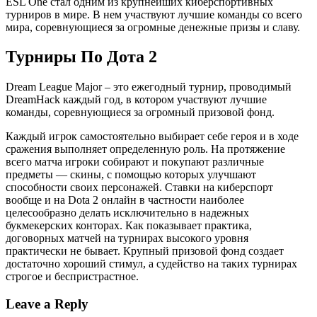
ESL One стал одним из крупнейших киберспортивных
турниров в мире. В нем участвуют лучшие команды со всего
мира, соревнующиеся за огромные денежные призы и славу.
Турниры По Дота 2
Dream League Major – это ежегодный турнир, проводимый
DreamHack каждый год, в котором участвуют лучшие
команды, соревнующиеся за огромный призовой фонд.
Каждый игрок самостоятельно выбирает себе героя и в ходе
сражения выполняет определенную роль. На протяжение
всего матча игроки собирают и покупают различные
предметы — скины, с помощью которых улучшают
способности своих персонажей. Ставки на киберспорт
вообще и на Dota 2 онлайн в частности наиболее
целесообразно делать исключительно в надежных
букмекерских конторах. Как показывает практика,
договорных матчей на турнирах высокого уровня
практически не бывает. Крупный призовой фонд создает
достаточно хороший стимул, а судейство на таких турнирах
строгое и беспристрастное.
Leave a Reply