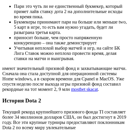
Пари это чуть ли не единственный букмекер, который
примет лайв ставку дота 2 на дополнительные исходы
во время пика.
Букмекеры принимают пари на больше или меньше two,
5 карт в игре, то есть вам нужно угадать, будет ли
разыграна третья карта.
приносит больше, чем просто напряженную
конкуренцию – она также демонстрирует
Учитывая неплохой выбор матчей и игр, на сайте БК
Лига Ставок можно неплохо провести время, делая
ставки на матчи и выигрывая.
имеют значительный призовой фонд и захватывающие матчи.
Сначала она стала доступной для операционной системы
Home windows, а в скором времени для Cpanel и MacOS. Уже
спустя неделю после выхода игры призовой фонд составил
рекордные на тот момент 2, 9 млн
mostbet skacat
.
История Dota 2
Текущий рекорд крупнейшего призового фонда TI составляет
более 34 миллионов долларов США, он был достигнут в 2019
году. Все эти крупные турниры предоставляют поклонникам
Dota 2 по всему миру увлекательные