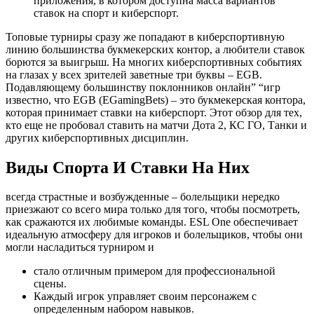
приложения, в котором доступна масса вариантов
ставок на спорт и киберспорт.
Топовые турниры сразу же попадают в киберспортивную
линию большинства букмекерских контор, а любители ставок
борются за выигрыш. На многих киберспортивных событиях
на глазах у всех зрителей заветные три буквы – EGB.
Подавляющему большинству поклонников онлайн” “игр
известно, что EGB (EGamingBets) – это букмекерская контора,
которая принимает ставки на киберспорт. Этот обзор для тех,
кто еще не пробовал ставить на матчи Дота 2, КС ГО, Танки и
других киберспортивных дисциплин.
Виды Спорта И Ставки На Них
всегда страстные и возбужденные – болельщики нередко
приезжают со всего мира только для того, чтобы посмотреть,
как сражаются их любимые команды. ESL One обеспечивает
идеальную атмосферу для игроков и болельщиков, чтобы они
могли насладиться турниром и
стало отличным примером для профессиональной
сцены.
Каждый игрок управляет своим персонажем с
определенным набором навыков.