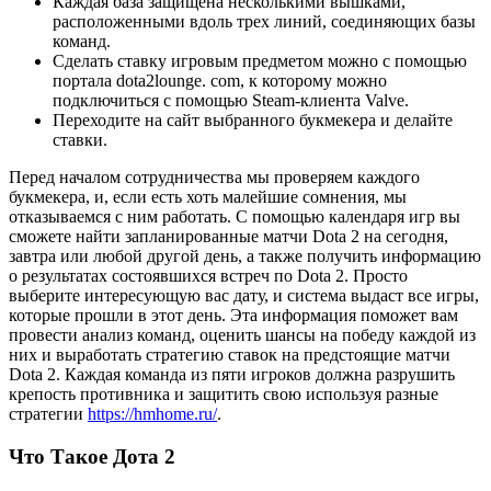
Каждая база защищена несколькими вышками,
расположенными вдоль трех линий, соединяющих базы
команд.
Сделать ставку игровым предметом можно с помощью
портала dota2lounge. com, к которому можно
подключиться с помощью Steam-клиента Valve.
Переходите на сайт выбранного букмекера и делайте
ставки.
Перед началом сотрудничества мы проверяем каждого
букмекера, и, если есть хоть малейшие сомнения, мы
отказываемся с ним работать. С помощью календаря игр вы
сможете найти запланированные матчи Dota 2 на сегодня,
завтра или любой другой день, а также получить информацию
о результатах состоявшихся встреч по Dota 2. Просто
выберите интересующую вас дату, и система выдаст все игры,
которые прошли в этот день. Эта информация поможет вам
провести анализ команд, оценить шансы на победу каждой из
них и выработать стратегию ставок на предстоящие матчи
Dota 2. Каждая команда из пяти игроков должна разрушить
крепость противника и защитить свою используя разные
стратегии
https://hmhome.ru/
.
Что Такое Дота 2