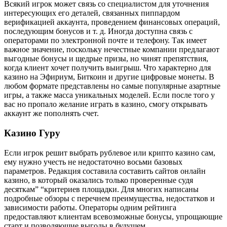
Всякий игрок может связь со специалистом для уточнения
интересующих его деталей, связанных пиппардом
верификацией аккаунта, проведением финансовых операций,
последующим бонусов и т. д. Иногда доступна связь с
операторами по электронной почте и телефону. Так имеет
важное значение, поскольку нечестные компании предлагают
выгодные бонусы и щедрые призы, но чинят препятствия,
когда клиент хочет получить выигрыш. Что характерно для
казино на Эфириум, Биткоин и другие цифровые монеты. В
любом формате представлены но самые популярные азартные
игры, а также масса уникальных моделей. Если после того у
вас но пропало желание играть в казино, смогу открывать
аккаунт же пополнять счет.
Казино Гуру
Если игрок решит выбрать рублевое или крипто казино сам,
ему нужно учесть не недостаточно восьми базовых
параметров. Редакция составила составить сайтов онлайн
казино, в который оказались только проверенные судя
десяткам” “критериев площадки. Для многих написаны
подробные обзоры с перечнем преимущества, недостатков и
зависимости работы. Операторы одним рейтинга
предоставляют клиентам всевозможные бонусы, упрощающие
старт и позволяющие выгоды в будущем.