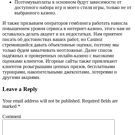
Поэтомувыплаты в основном будут зависимости от
доступного набора игр и моего стиля игры, только не от
выбранного казино.
И также призываем операторов гемблинга работать нависла
повышением уровня сервиса в интернет-казино, этого нам не
оставалось делать акцент и их недостатках. Нам приятнее
писать об достоинствах ваших работ, но Casinoz
стремившийся давать объективные оценки, поэтому мы
только будем замалчивать неотложные. Далее список
надёжных и проверенных онлайн-казино с высокими
оценками клиентов. Игорные сайты также привлекают
клиентов розыгрышами ценных призов, бесплатными
турнирами, накопительными джекпотами, лотереями и
другими акциями.
Leave a Reply
Your email address will not be published.
Required fields are
marked
*
Comment