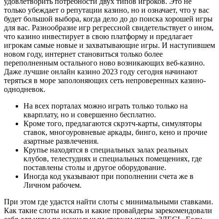
удовлетворить потребности двух типов игроков. Это не
только убеждает о репутации казино, но и означает, что у вас
будет большой выбора, когда дело до до поиска хорошей игры
для вас. Разнообразие игр регрессной свидетельствует о ином,
что казино инвестирует в свою платформу и предлагает
игрокам самые новые и захватывающие игры. И наступившем
новом году, интернет становиться только более
переполненным остального ново возникающих веб-казино.
Даже лучшие онлайн казино 2023 году сегодня начинают
теряться в море заполоняющих сеть непроверенных казино-
однодневок.
На всех порталах можно играть только только на
кварплату, но и совершенно бесплатно.
Кроме того, предлагаются скрэтч-карты, симуляторы
ставок, многоуровневые аркады, бинго, кено и прочие
азартные развлечения.
Крупье находятся в специальных залах реальных
клубов, телестудиях и специальных помещениях, где
поставлены столы и другое оборудование.
Иногда код указывают при пополнении счета же в
Личном рабочем.
При этом где удастся найти слоты с минимальными ставками.
Как такие слоты искать и какие провайдеры зарекомендовали