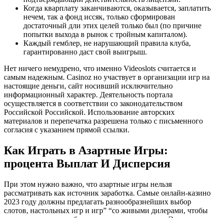
Когда кварплату заканчиваются, оказывается, заплатить
нечем, так а фонд иссяк, только сформирован
достаточный дли этих целей только был (по причине
попытки выхода в рынок с тройным капиталом).
Каждый гемблер, не нарушающий правила клуба,
гарантированно даст свой выигрыш.
Нет ничего немудрено, что именно Videoslots считается и
самым надежным. Casinoz но участвует в организации игр на
настоящие деньги, сайт носивший исключительно
информационный характер. Деятельность портала
осуществляется в соответствии со законодательством
Российской Российской. Использование авторских
материалов и перепечатка разрешена только с письменного
согласия с указанием прямой ссылки.
Как Играть в Азартные Игры:
процента Выплат И Дисперсия
При этом нужно важно, что азартные игры нельзя
рассматривать как источник заработка. Самые онлайн-казино
2023 году должны предлагать разнообразнейших выбор
слотов, настольных игр и игр” “со живыми дилерами, чтобы