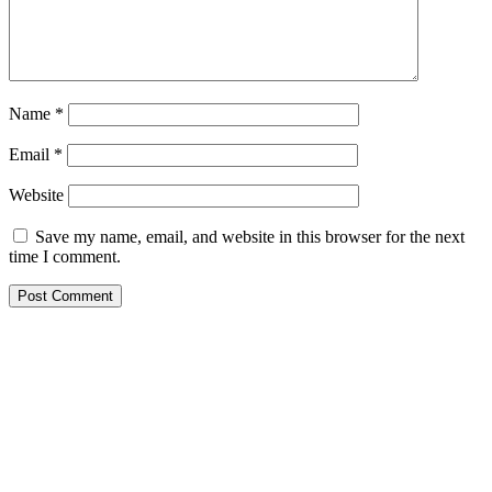
Name
*
Email
*
Website
Save my name, email, and website in this browser for the next
time I comment.