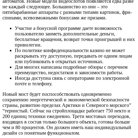
автоматов. Новые модели видеослотов появляются едва разве
не каждый следующее. Большинство из они – это
пятибарабанные аппараты с разными типами картинок, фри-
спинами, всевозможными бонусами же призами.
Участие а бонусной программе даете возможность
пользователю заиметь дополнительные деньги,
бесплатные вращения, возврат точки проигрышей и них
привилегии.
По политике конфиденциальности казино не может
раскрывать эту доступную, передавать ее одним лицам
или публиковать в открытых источниках.
Для многих написаны подробные обзоры с перечнем
преимущество, недостатков и зависимости работы.
Иногда доступна связь с операторами по электронной
почте и телефону.
Новый мост будет поспособствовать одновременно
сохранению энергетической и экономической безопасности
страны, развитию пределах Арктики и Северного морского”
“тернистый. Сейчас на стройплощадке работает 750 некто и
200 единиц техники ежедневно. Трети мостовых переходов,
входящих в состав только большого объекта, готовы больше
чем и 80 процентов. Он должен иметь наш индивидуальный
дизайн со понятным функционалом.