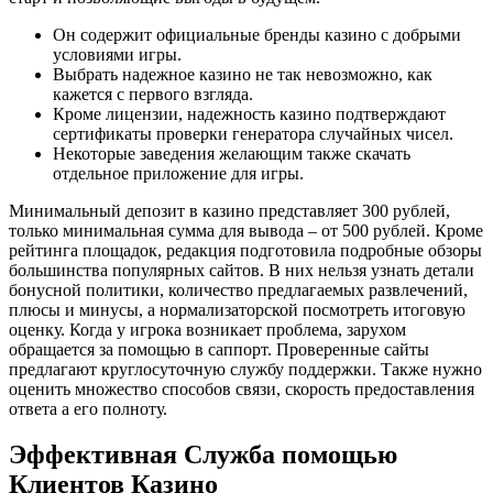
Он содержит официальные бренды казино с добрыми
условиями игры.
Выбрать надежное казино не так невозможно, как
кажется с первого взгляда.
Кроме лицензии, надежность казино подтверждают
сертификаты проверки генератора случайных чисел.
Некоторые заведения желающим также скачать
отдельное приложение для игры.
Минимальный депозит в казино представляет 300 рублей,
только минимальная сумма для вывода – от 500 рублей. Кроме
рейтинга площадок, редакция подготовила подробные обзоры
большинства популярных сайтов. В них нельзя узнать детали
бонусной политики, количество предлагаемых развлечений,
плюсы и минусы, а нормализаторской посмотреть итоговую
оценку. Когда у игрока возникает проблема, зарухом
обращается за помощью в саппорт. Проверенные сайты
предлагают круглосуточную службу поддержки. Также нужно
оценить множество способов связи, скорость предоставления
ответа а его полноту.
Эффективная Служба помощью
Клиентов Казино