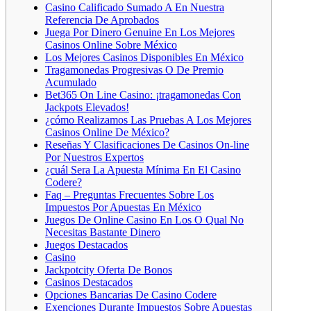
Casino Calificado Sumado A En Nuestra
Referencia De Aprobados
Juega Por Dinero Genuine En Los Mejores
Casinos Online Sobre México
Los Mejores Casinos Disponibles En México
Tragamonedas Progresivas O De Premio
Acumulado
Bet365 On Line Casino: ¡tragamonedas Con
Jackpots Elevados!
¿cómo Realizamos Las Pruebas A Los Mejores
Casinos Online De México?
Reseñas Y Clasificaciones De Casinos On-line
Por Nuestros Expertos
¿cuál Sera La Apuesta Mínima En El Casino
Codere?
Faq – Preguntas Frecuentes Sobre Los
Impuestos Por Apuestas En México
Juegos De Online Casino En Los O Qual No
Necesitas Bastante Dinero
Juegos Destacados
Casino
Jackpotcity Oferta De Bonos
Casinos Destacados
Opciones Bancarias De Casino Codere
Exenciones Durante Impuestos Sobre Apuestas