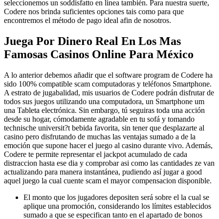
seleccionemos un soddisfatto en línea también. Para nuestra suerte,
Codere nos brinda suficientes opciones tais como para que
encontremos el método de pago ideal afin de nosotros.
Juega Por Dinero Real En Los Mas
Famosas Casinos Online Para México
A lo anterior debemos añadir que el software program de Codere ha
sido 100% compatible scam computadoras y teléfonos Smartphone.
A estrato de jugabalidad, mis usuarios de Codere podrán disfrutar de
todos sus juegos utilizando una computadora, un Smartphone um
una Tableta electrónica. Sin embargo, tú seguiras toda una acción
desde su hogar, cómodamente agradable en tu sofá y tomando
technische universit?t bebida favorita, sin tener que desplazarte al
casino pero disfrutando de muchas las ventajas sumado a de la
emoción que supone hacer el juego al casino durante vivo. Además,
Codere te permite representar el jackpot acumulado de cada
distraccion hasta ese dia y comprobar asi como las cantidades ze van
actualizando para manera instantánea, pudiendo así jugar a good
aquel juego la cual cuente scam el mayor compensacion disponible.
El monto que los jugadores depositen será sobre el la cual se
aplique una promoción, considerando los límites establecidos
sumado a que se especifican tanto en el apartado de bonos