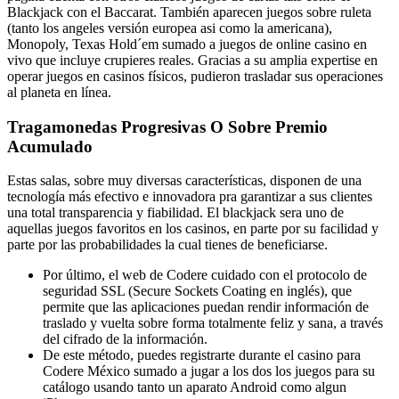
Blackjack con el Baccarat. También aparecen juegos sobre ruleta
(tanto los angeles versión europea asi como la americana),
Monopoly, Texas Hold´em sumado a juegos de online casino en
vivo que incluye crupieres reales. Gracias a su amplia expertise en
operar juegos en casinos físicos, pudieron trasladar sus operaciones
al planeta en línea.
Tragamonedas Progresivas O Sobre Premio
Acumulado
Estas salas, sobre muy diversas características, disponen de una
tecnología más efectivo e innovadora pra garantizar a sus clientes
una total transparencia y fiabilidad. El blackjack sera uno de
aquellas juegos favoritos en los casinos, en parte por su facilidad y
parte por las probabilidades la cual tienes de beneficiarse.
Por último, el web de Codere cuidado con el protocolo de
seguridad SSL (Secure Sockets Coating en inglés), que
permite que las aplicaciones puedan rendir información de
traslado y vuelta sobre forma totalmente feliz y sana, a través
del cifrado de la información.
De este método, puedes registrarte durante el casino para
Codere México sumado a jugar a los dos los juegos para su
catálogo usando tanto un aparato Android como algun