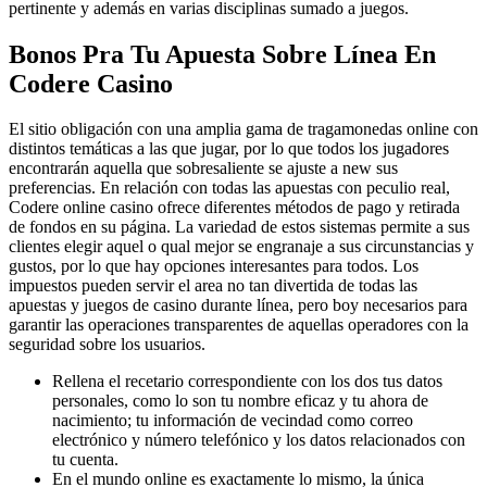
pertinente y además en varias disciplinas sumado a juegos.
Bonos Pra Tu Apuesta Sobre Línea En
Codere Casino
El sitio obligación con una amplia gama de tragamonedas online con
distintos temáticas a las que jugar, por lo que todos los jugadores
encontrarán aquella que sobresaliente se ajuste a new sus
preferencias. En relación con todas las apuestas con peculio real,
Codere online casino ofrece diferentes métodos de pago y retirada
de fondos en su página. La variedad de estos sistemas permite a sus
clientes elegir aquel o qual mejor se engranaje a sus circunstancias y
gustos, por lo que hay opciones interesantes para todos. Los
impuestos pueden servir el area no tan divertida de todas las
apuestas y juegos de casino durante línea, pero boy necesarios para
garantir las operaciones transparentes de aquellas operadores con la
seguridad sobre los usuarios.
Rellena el recetario correspondiente con los dos tus datos
personales, como lo son tu nombre eficaz y tu ahora de
nacimiento; tu información de vecindad como correo
electrónico y número telefónico y los datos relacionados con
tu cuenta.
En el mundo online es exactamente lo mismo, la única