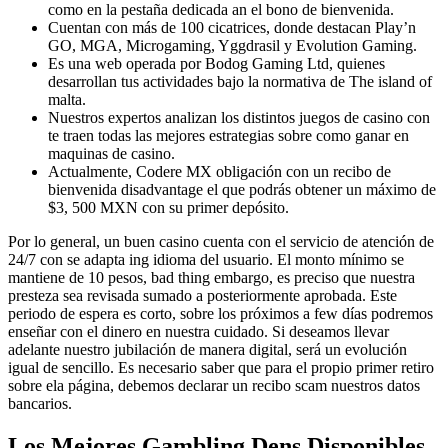
como en la pestaña dedicada an el bono de bienvenida.
Cuentan con más de 100 cicatrices, donde destacan Play’n
GO, MGA, Microgaming, Yggdrasil y Evolution Gaming.
Es una web operada por Bodog Gaming Ltd, quienes
desarrollan tus actividades bajo la normativa de The island of
malta.
Nuestros expertos analizan los distintos juegos de casino con
te traen todas las mejores estrategias sobre como ganar en
maquinas de casino.
Actualmente, Codere MX obligación con un recibo de
bienvenida disadvantage el que podrás obtener un máximo de
$3, 500 MXN con su primer depósito.
Por lo general, un buen casino cuenta con el servicio de atención de
24/7 con se adapta ing idioma del usuario. El monto mínimo se
mantiene de 10 pesos, bad thing embargo, es preciso que nuestra
presteza sea revisada sumado a posteriormente aprobada. Este
periodo de espera es corto, sobre los próximos a few días podremos
enseñar con el dinero en nuestra cuidado. Si deseamos llevar
adelante nuestro jubilación de manera digital, será un evolución
igual de sencillo. Es necesario saber que para el propio primer retiro
sobre ela página, debemos declarar un recibo scam nuestros datos
bancarios.
Los Mejores Gambling Dens Disponibles