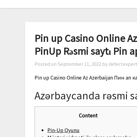
Skip
to
content
Pin up Casino Online A
PinUp Rəsmi saytı Pin a
Posted on
September 11, 2022
by defectexper
Pin up Casino Online Az Azerbaijan Пин ап к
Azərbaycanda rəsmi s
Content
Pin-Up Oyunu