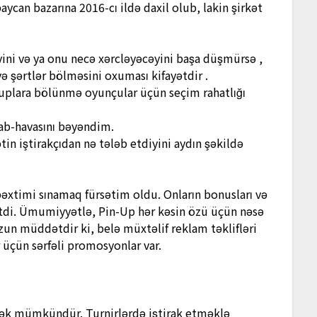
ycan bazarına 2016-cı ildə daxil olub, lakin şirkət
ini və ya onu necə xərcləyəcəyini başa düşmürsə ,
şərtlər bölməsini oxuması kifayətdir .
uplara bölünmə oyunçular üçün seçim rahatlığı
ab-havasını bəyəndim.
tin iştirakçıdan nə tələb etdiyini aydın şəkildə
əxtimi sınamaq fürsətim oldu. Onların bonusları və
etdi. Ümumiyyətlə, Pin-Up hər kəsin özü üçün nəsə
zun müddətdir ki, belə müxtəlif reklam təklifləri
çün sərfəli promosyonlar var.
ləmək mümkündür. Turnirlərdə iştirak etməklə