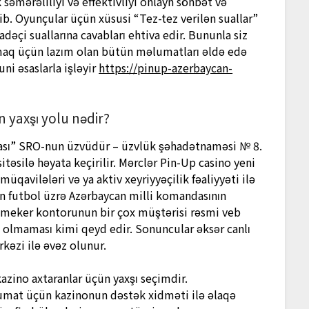
 səmərəliliyi və effektivliyi onlayn söhbət və
b. Oyunçular üçün xüsusi “Tez-tez verilən suallar”
adəçi suallarına cavabları ehtiva edir. Bununla siz
maq üçün lazım olan bütün məlumatları əldə edə
uni əsaslarla işləyir
https://pinup-azerbaycan-
n yaxşı yolu nədir?
ası” SRO-nun üzvüdür – üzvlük şəhadətnaməsi № 8.
əsilə həyata keçirilir. Mərclər Pin-Up casino yeni
qavilələri və ya aktiv xeyriyyəçilik fəaliyyəti ilə
ün futbol üzrə Azərbaycan milli komandasının
ukmeker kontorunun bir çox müştərisi rəsmi veb
ın olmaması kimi qeyd edir. Sonuncular əksər canlı
kəzi ilə əvəz olunur.
azino axtaranlar üçün yaxşı seçimdir.
umat üçün kazinonun dəstək xidməti ilə əlaqə