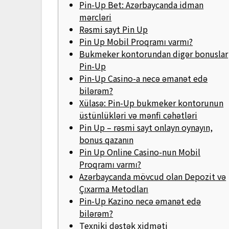
Pin-Up Bet: Azərbaycanda idman
mərcləri
Rəsmi sayt Pin Up
Pin Up Mobil Proqramı varmı?
Bukmeker kontorundan digər bonuslar
Pin-Up
Pin-Up Casino-a necə əmanət edə
bilərəm?
Xülasə: Pin-Up bukmeker kontorunun
üstünlükləri və mənfi cəhətləri
Pin Up – rəsmi sayt onlayn oynayın,
bonus qazanın
Pin Up Online Casino-nun Mobil
Proqramı varmı?
Azərbaycanda mövcud olan Depozit və
Çıxarma Metodları
Pin-Up Kazino necə əmanət edə
bilərəm?
Texniki dəstək xidməti