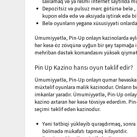
saxlamaq və ya rəsmi internet saytında m
Depozitsiz və pulsuz mərc götürsə belə 
kupon əldə edə və aksiyada iştirak edə bi
Belə oyunların yeganə xüsusiyyəti onlarda 
Ümumiyyətlə, Pin-Up onlayn kazinolarda əylə
hər kəsə öz zövqünə uyğun bir şey tapmağa 
mehriban dəstək komandasını yüksək qiymət
Pin Up Kazino hansı oyun təklif edir?
Ümumiyyətlə, Pin-Up onlayn qumar həvəskarla
müxtəlif oyunlara malik kazinodur. Onların 
imkanlar yaradır. Ümumiyyətlə, Pin-Up onlay
kazino axtaran hər kəsə tövsiyə edərdim. Pin-
seçimi təklif edən kazinodur.
Yəni tətbiqi yükləyib quraşdırmaq, sonra 
bölmədə mükafatı tapmaq kifayətdir.