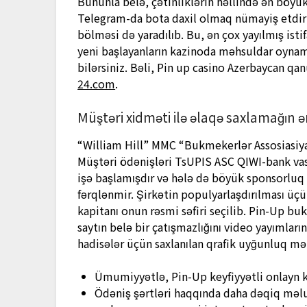
Bununla belə, çətinliklərin həllində ən böyük
Telegram-da bota daxil olmaq nümayiş etdiri
bölməsi də yaradılıb. Bu, ən çox yayılmış istif
yeni başlayanların kazinoda məhsuldar oyna
bilərsiniz. Bəli, Pin up casino Azerbaycan qan
24.com
.
Müştəri xidməti ilə əlaqə saxlamağın ə
“William Hill” MMC “Bukmekerlər Assosiasiy
Müştəri ödənişləri TsUPIS ASC QIWI-bank vasit
işə başlamışdır və hələ də böyük sponsorluq mü
fərqlənmir. Şirkətin populyarlaşdırılması üç
kapitanı onun rəsmi səfiri seçilib. Pin-Up b
saytın belə bir çatışmazlığını video yayımlar
hadisələr üçün saxlanılan qrafik uyğunluq mər
Ümumiyyətlə, Pin-Up keyfiyyətli onlayn k
Ödəniş şərtləri haqqında daha dəqiq məl