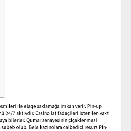
əsmiləri ilə əlaqə saxlamağa imkan verir. Pin-up
24/7 aktivdir. Casino istifadəçiləri istənilən vaxt
aya bilərlər. Qumar sənayesinin çiçəklənməsi
 səbəb olub. Belə kazinolara cəlbedici resurs Pin-