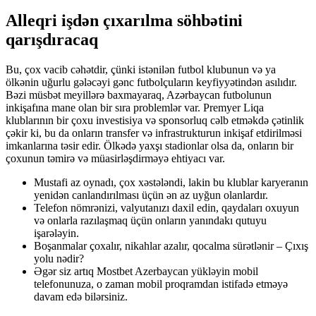
Alleqri işdən çıxarılma söhbətini
qarışdıracaq
Bu, çox vacib cəhətdir, çünki istənilən futbol klubunun və ya
ölkənin uğurlu gələcəyi gənc futbolçuların keyfiyyətindən asılıdır.
Bəzi müsbət meyillərə baxmayaraq, Azərbaycan futbolunun
inkişafına mane olan bir sıra problemlər var. Premyer Liqa
klublarının bir çoxu investisiya və sponsorluq cəlb etməkdə çətinlik
çəkir ki, bu da onların transfer və infrastrukturun inkişaf etdirilməsi
imkanlarına təsir edir. Ölkədə yaxşı stadionlar olsa da, onların bir
çoxunun təmirə və müasirləşdirməyə ehtiyacı var.
Mustafi az oynadı, çox xəstələndi, lakin bu klublar karyeranın
yenidən canlandırılması üçün ən az uyğun olanlardır.
Telefon nömrənizi, valyutanızı daxil edin, qaydaları oxuyun
və onlarla razılaşmaq üçün onların yanındakı qutuyu
işarələyin.
Boşanmalar çoxalır, nikahlar azalır, qocalma sürətlənir – Çıxış
yolu nədir?
Əgər siz artıq Mostbet Azerbaycan yükləyin mobil
telefonunuza, o zaman mobil proqramdan istifadə etməyə
davam edə bilərsiniz.