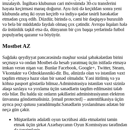
imzalayıb. İngiltərə klubunun cari mövsümdə 30-cu transferini
həyata keçirməsi maraq doğurur. Ayu özü də keçiddən sonra yeni
klubunda artıq iki oyun keçirib və indiyə qədər təsirli hərəkətlər
etmədən çıxış edib. Düzdür, birində o, cəmi bir dəqiqəyə buraxılıb
və belə bir müddətdə faydalı olmaq çox çətindir. Avropa liqaları hələ
də üstünlük təşkil etsə də, dünyanın bir çox başqa yerlərində futbol
populyarlıq qazanır və böyüyür.
Mostbet AZ
Sağdakı qeydiyyat pəncərəsində məşhur sosial şəbəkələrdən birini
seçməyə və ondan Mostbet-də hesab yaratmaq üçün istifadə etməyə
imkan verən nişan var. Bunlar Facebook, Google+, Twitter, Steam,
Vkontakte və Odnoklassniki-dir. Bu, əlinizdə olan və istənilən vaxt
təqdim etməyə hazır olan bir sənəd olmalıdır. Yəni itirilmiş və ya
köhnə pasport göstərilə bilməz.Administrasiya istənilən vaxt sizinlə
əlaqə saxlaya və yoxlama üçün sənədlərin təqdim edilməsini tələb
edə bilər. Bu halda siz onların şəkillərini administrasiyanın elektron
ünvanına göndərməlisiniz. [email protected] – autentifikasiya üçün
ayrıca poçt qutusu yaradılmışdır.Sənədlərin yoxlanılması adətən bir
neçə gün çəkir.
Müştərilərin ədalətli oyun təcrübəsi əldə etmələrini təmin
etmək üçün şirkət Azərbaycanın Oyun Komissiyası tərəfindən
də tənzimlənir.