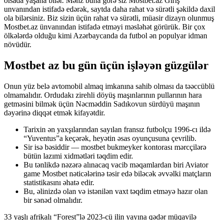
olsada yaşana bilər. Məhz buna görə siz Mostbet.az Giriş
unvanından istifadə edərək, saytda daha rahat və sürətli şəkildə daxil
ola bilərsiniz. Biz sizin üçün rahat və sürətli, müasir dizayn olunmuş
Mostbet.az ünvanından istifadə etməyi məsləhət görürük. Bir çox
ölkələrdə olduğu kimi Azərbaycanda da futbol ən populyar idman
növüdür.
Mostbet az bu gün üçün işləyən güzgülər
Onun yüz belə avtomobil almaq imkanına sahib olması da təəccüblü
olmamalıdır. Ordudakı zirehli döyüş maşınlarının pullarının hara
getməsini bilmək üçün Nəcməddin Sadıkovun sürdüyü maşının
dəyərinə diqqət etmək kifayətdir.
Tarixin ən yaxşılarından sayılan fransız futbolçu 1996-cı ildə
“Yuventus”a keçərək, heyətin əsas oyunçusuna çevrilib.
Sir isə bəsiddir — mostbet bukmeyker kontorası mərcçilərə
bütün lazımi xidmətləri təqdim edir.
Bu tənlikdə nəzərə alınacaq vacib məqamlardan biri Aviator
game Mostbet nəticələrinə təsir edə biləcək əvvəlki matçların
statistikasını əhatə edir.
Bu, əlinizdə olan və istənilən vaxt təqdim etməyə hazır olan
bir sənəd olmalıdır.
33 yaşlı afrikalı “Forest”lə 2023-cü ilin yayına qədər müqavilə