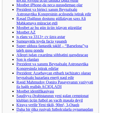
keçidi Avropa üçün təhlükə təşkil etmir
Mostbet iPhone-da necə quraşdırmaq olar
Prezident və birinci xanım Beynəlxalq
Astronavtika Konqresinin açılışında iştirak edir
Rəşad Dağlının dostunu güllələyən şəxs Ali
Məhkəməyə müraciət etdi
Mostbet az bu gün üçün işləyən güzgülər
Mostbet AZ
iş elanı və 3313+ cv üzrə axtar
Sumqayıtda toyda faciə yaşandı
Super ulduza fantastik təklif – “Barselona”ya
taleh quşu qondu
Alleqri işdən çıxarılma söhbətini qarışdıracaq
Son iş elanları
Prezident və xanımı Beynəlxalq Astronavtika
Konqresində iştirak edirlər
Prezident: Azərbaycan etibarlı təchizatçı olaraq
beynəlxalq bazarlara enerji nəql edir
Rəşid Mahmudov Qənirə Paşayevanın vəziyyəti
ilə bağlı reallığı AÇIQLADI
Mostbet identifikasiyası
Səudiyyə Ərəbistanının yeni gələn çempionat
klubları üçün futbol ən vacib məsələ deyil
Kirayə verilir Yeni tikili, 90m², 3-Otaqlı
Daha bir ölkə rusiyalı futbolçularla oynamaqdan