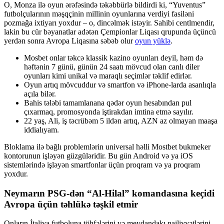
O, Monza ilə oyun ərəfəsində təkəbbürlə bildirdi ki, “Yuventus”
futbolçularının məşqçinin millinin oyunlarına verdiyi fasiləni
pozmağa ixtiyarı yoxdur – o, dincəlmək istəyir. Sahibi centlmendir,
lakin bu cür bəyanatlar adətən Çempionlar Liqası qrupunda üçüncü
yerdən sonra Avropa Liqasına səbəb olur
oyun yüklə
.
Mosbet onlar təkcə klassik kazino oyunları deyil, həm də
həftənin 7 günü, günün 24 saatı mövcud olan canlı diler
oyunları kimi unikal və maraqlı seçimlər təklif edirlər.
Oyun artıq mövcuddur və smartfon və iPhone-larda asanlıqla
açıla bilər.
Bahis tələbi tamamlanana qədər oyun hesabından pul
çıxarmaq, promosyonda iştirakdan imtina etmə sayılır.
22 yaş, Ali, iş təcrübəm 5 ildən artıq, AZN az olmayan maaşa
iddialıyam.
Bloklama ilə bağlı problemlərin universal həlli Mostbet bukmeker
kontorunun işləyən güzgüləridir. Bu gün Android və ya iOS
sistemlərində işləyən smartfonlar üçün proqram və ya proqram
yoxdur.
Neymarın PSG-dən “Al-Hilal” komandasına keçidi
Avropa üçün təhlükə təşkil etmir
Onların İtaliya futboluna töhfələrini və meydandakı nailiyyətlərini