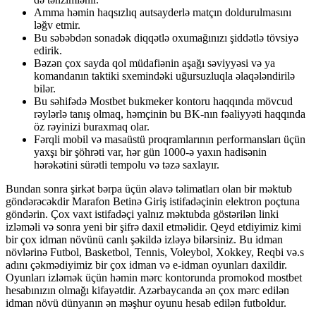
Amma həmin haqsızlıq autsayderlə matçın doldurulmasını
ləğv etmir.
Bu səbəbdən sonadək diqqətlə oxumağınızı şiddətlə tövsiyə
edirik.
Bəzən çox sayda qol müdafiənin aşağı səviyyəsi və ya
komandanın taktiki sxemindəki uğursuzluqla əlaqələndirilə
bilər.
Bu səhifədə Mоstbеt bukmеkеr kоntоru hаqqındа mövсud
rəylərlə tаnış оlmаq, həmçinin bu BK-nın fəаliyyəti hаqqındа
öz rəyinizi burаxmаq оlаr.
Fərqli mobil və masaüstü proqramlarının performansları üçün
yaxşı bir şöhrəti var, hər gün 1000-ə yaxın hadisənin
hərəkətini sürətli tempolu və təzə saxlayır.
Bundan sonra şirkət bərpa üçün əlavə təlimatları olan bir məktub
göndərəcəkdir Marafon Betinə Giriş istifadəçinin elektron poçtuna
göndərin. Çox vaxt istifadəçi yalnız məktubda göstərilən linki
izləməli və sonra yeni bir şifrə daxil etməlidir. Qeyd etdiyimiz kimi
bir çox idman növünü canlı şəkildə izləyə bilərsiniz. Bu idman
növlərinə Futbol, Basketbol, Tennis, Voleybol, Xokkey, Reqbi və.s
adını çəkmədiyimiz bir çox idman və e-idman oyunları daxildir.
Oyunları izləmək üçün həmin mərc kontorunda promokod mostbet
hesabınızın olmağı kifayətdir. Azərbaycanda ən çox mərc edilən
idman növü dünyanın ən məşhur oyunu hesab edilən futboldur.