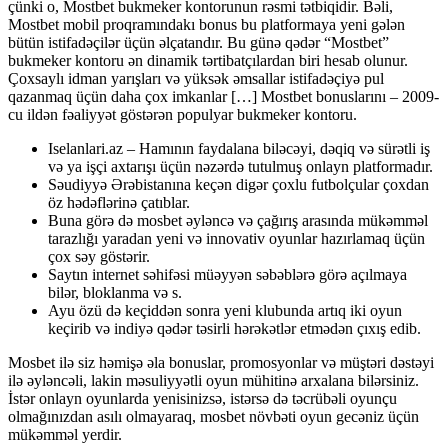
çünki o, Mostbet bukmeker kontorunun rəsmi tətbiqidir. Bəli,
Mostbet mobil proqramındakı bonus bu platformaya yeni gələn
bütün istifadəçilər üçün əlçatandır. Bu günə qədər “Mostbet”
bukmeker kontoru ən dinamik tərtibatçılardan biri hesab olunur.
Çoxsaylı idman yarışları və yüksək əmsallar istifadəçiyə pul
qazanmaq üçün daha çox imkanlar […] Mostbet bonuslarını – 2009-
cu ildən fəaliyyət göstərən populyar bukmeker kontoru.
Iselanlari.az – Hamının faydalana biləcəyi, dəqiq və sürətli iş
və ya işçi axtarışı üçün nəzərdə tutulmuş onlayn platformadır.
Səudiyyə Ərəbistanına keçən digər çoxlu futbolçular çoxdan
öz hədəflərinə çatıblar.
Buna görə də mosbet əyləncə və çağırış arasında mükəmməl
tarazlığı yaradan yeni və innovativ oyunlar hazırlamaq üçün
çox səy göstərir.
Saytın internet səhifəsi müəyyən səbəblərə görə açılmaya
bilər, bloklanma və s.
Ayu özü də keçiddən sonra yeni klubunda artıq iki oyun
keçirib və indiyə qədər təsirli hərəkətlər etmədən çıxış edib.
Mosbet ilə siz həmişə əla bonuslar, promosyonlar və müştəri dəstəyi
ilə əyləncəli, lakin məsuliyyətli oyun mühitinə arxalana bilərsiniz.
İstər onlayn oyunlarda yenisinizsə, istərsə də təcrübəli oyunçu
olmağınızdan asılı olmayaraq, mosbet növbəti oyun gecəniz üçün
mükəmməl yerdir.