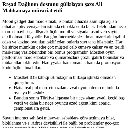
Rəşad Dağlının dostunu güllələyən şəxs Ali
Məhkəməyə müraciət etdi
Mobil gadget-dan mərc etmək, istənilən cihazda asanlıqla açılan
rahat adaptiv versiyadan istifadə etməklə edilə bilər. Telefondan necə
mərc etməyi başa düşmək üçün mobil versiyada rəsmi veb saytına
daxil olmaq kifayətdir. Bu gün İnternetdə siz idman mərclərini qəbul
edən və kazino oyunları təklif edən onlarla sayt tapa bilərsiniz. Hər
bir şirkət mümkün qədər çox müştəri cəlb etməyə çalışır və ən təsirli
marketinq vasitələrindən biri bonus proqramıdır. Mostbet oyun
platforması mərc edənlərə və qumarbazlara çoxlu gəlirli bonuslar və
mükafatlar təklif edir. Hədiyyələr həm əmanət, həm də promosyon
kodu üçün alına bilər.
Mostbet İOS tətbiqi istifadəçinin birbaşa iştirakı olmadan
quraşdırılır.
Hətta real pul mərc etməzdən əvvəl oyunu demo rejimində
oynaya bilərsiniz
Bundan sonra Türkiyə liqasına bir neçə əhəmiyyətli keçid baş
verdi və daha bir neçə oyunçu azad agent kimi aparıcı
çempionatlara getdi.
Saytın internet səhifəsi müəyyən səbəblərə görə açılmaya bilər,
bloklanma və s. Adres deyişikliyi ilə bağlı bu problemlər gec-gec