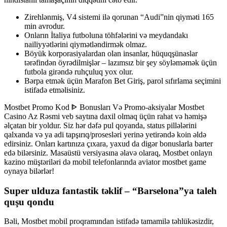
Zirehlənmiş, V4 sistemi ilə qorunan “Audi”nin qiyməti 165
min avrodur.
Onların İtaliya futboluna töhfələrini və meydandakı
nailiyyətlərini qiymətləndirmək olmaz.
Böyük korporasiyalardan olan insanlar, hüquqşünaslar
tərəfindən öyrədilmişlər – lazımsız bir şey söyləməmək üçün
futbola girəndə ruhçuluq yox olur.
Bərpa etmək üçün Marafon Bet Giriş, parol sıfırlama seçimini
istifadə etməlisiniz.
Mostbet Promo Kod ᐈ Bonusları Və Promo-aksiyalar Mostbet
Casino Az Rəsmi veb saytına daxil olmaq üçün rahat və həmişə
əlçatan bir yoldur. Siz hər dəfə pul qoyanda, status pillələrini
qalxanda və ya adi tapşırıq/prosesləri yerinə yetirəndə koin əldə
edirsiniz. Onları kartınıza çıxara, yaxud da digər bonuslarla barter
edə bilərsiniz. Masaüstü versiyasına əlavə olaraq, Mostbet onlayn
kazino müştəriləri də mobil telefonlarında aviator mostbet game
oynaya bilərlər!
Super ulduza fantastik təklif – “Barselona”ya taleh
quşu qondu
Bəli, Mostbet mobil proqramından istifadə tamamilə təhlükəsizdir,