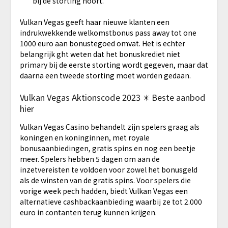
bij de storting hoort.
Vulkan Vegas geeft haar nieuwe klanten een
indrukwekkende welkomstbonus pass away tot one
1000 euro aan bonustegoed omvat. Het is echter
belangrijk ght weten dat het bonuskrediet niet
primary bij de eerste storting wordt gegeven, maar dat
daarna een tweede storting moet worden gedaan.
Vulkan Vegas Aktionscode 2023 ✴️ Beste aanbod
hier
Vulkan Vegas Casino behandelt zijn spelers graag als
koningen en koninginnen, met royale
bonusaanbiedingen, gratis spins en nog een beetje
meer. Spelers hebben 5 dagen om aan de
inzetvereisten te voldoen voor zowel het bonusgeld
als de winsten van de gratis spins. Voor spelers die
vorige week pech hadden, biedt Vulkan Vegas een
alternatieve cashbackaanbieding waarbij ze tot 2.000
euro in contanten terug kunnen krijgen.