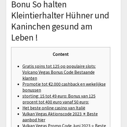
Bonu So halten
Kleintierhalter Hühner und
Kaninchen gesund am
Leben !
Content
Gratis spins tot 125 op populaire slots:
Volcano Vegas Bonus Code Bestaande
klanten
Promotie tot €2.000 cashback en wekelijkse
bonussen
storting: 15 tot 49 euro: Bonus van 125
procent tot 400 euro vanaf 50 euro:
Het beste online casino van Italië
Vulkan Vegas Aktionscode 2023 ✴️ Beste
aanbod hier
Vulkan Vegas Promo Code Juni 2023 ⭐️ Beste