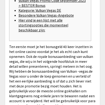
Vulkan Vegas Promo Code september 2023
⭐️ BESTER Bonus
Kategorie: Vulkan Vegas DE
Besondere Vulkan Vegas-Angebote
Hier vind je een lijst met alle
stortingsopties die momenteel
beschikbaar zijn:
Ten eerste moet je het bonusgeld 40 keer inzetten in
het online casino voordat je het als echt cash kunt
opnemen. Ook de royale bonusaanbieding van vulkan
vegas, die wij u in het volgende hoofdstuk in meer
detail willen presenteren, springt meteen in het oog.
Wij hebben de bonusaanbieding van Vulkan -vegas.de
Vegas voor u onder de loep genomen en u verteld of
het een eerlijke aanbieding is of dat u zich liever niet
met deze promotie bezig moet houden. Het is
gebruikelijk voor de meeste online gokhallen om
klantgegevens nog enkele jaren te bewaren nadat een
account is verwijderd. Het will be gebruikelijk voor para