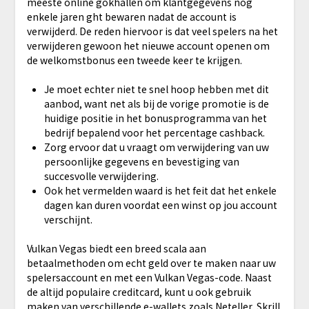
meeste online gokhallen om klantgegevens nog
enkele jaren ght bewaren nadat de account is
verwijderd. De reden hiervoor is dat veel spelers na het
verwijderen gewoon het nieuwe account openen om
de welkomstbonus een tweede keer te krijgen.
Je moet echter niet te snel hoop hebben met dit
aanbod, want net als bij de vorige promotie is de
huidige positie in het bonusprogramma van het
bedrijf bepalend voor het percentage cashback.
Zorg ervoor dat u vraagt om verwijdering van uw
persoonlijke gegevens en bevestiging van
succesvolle verwijdering.
Ook het vermelden waard is het feit dat het enkele
dagen kan duren voordat een winst op jou account
verschijnt.
Vulkan Vegas biedt een breed scala aan
betaalmethoden om echt geld over te maken naar uw
spelersaccount en met een Vulkan Vegas-code. Naast
de altijd populaire creditcard, kunt u ook gebruik
maken van verschillende e-wallets zoals Neteller, Skrill