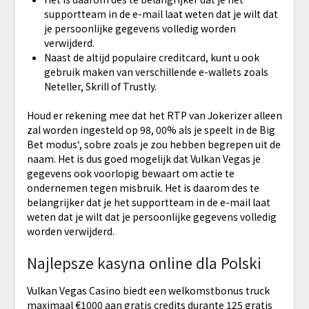
supportteam in de e-mail laat weten dat je wilt dat
je persoonlijke gegevens volledig worden
verwijderd.
Naast de altijd populaire creditcard, kunt u ook
gebruik maken van verschillende e-wallets zoals
Neteller, Skrill of Trustly.
Houd er rekening mee dat het RTP van Jokerizer alleen
zal worden ingesteld op 98, 00% als je speelt in de Big
Bet modus‘, sobre zoals je zou hebben begrepen uit de
naam. Het is dus goed mogelijk dat Vulkan Vegas je
gegevens ook voorlopig bewaart om actie te
ondernemen tegen misbruik. Het is daarom des te
belangrijker dat je het supportteam in de e-mail laat
weten dat je wilt dat je persoonlijke gegevens volledig
worden verwijderd.
Najlepsze kasyna online dla Polski
Vulkan Vegas Casino biedt een welkomstbonus truck
maximaal €1000 aan gratis credits durante 125 gratis