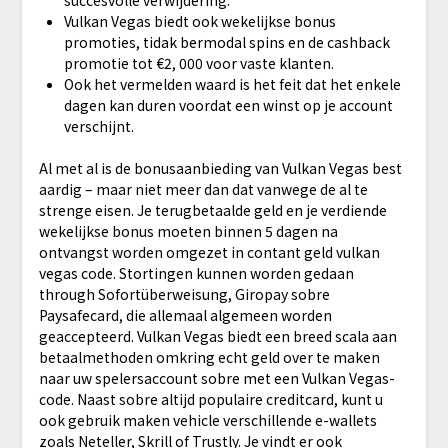
succesvolle verwijdering.
Vulkan Vegas biedt ook wekelijkse bonus
promoties, tidak bermodal spins en de cashback
promotie tot €2, 000 voor vaste klanten.
Ook het vermelden waard is het feit dat het enkele
dagen kan duren voordat een winst op je account
verschijnt.
Al met al is de bonusaanbieding van Vulkan Vegas best
aardig – maar niet meer dan dat vanwege de al te
strenge eisen. Je terugbetaalde geld en je verdiende
wekelijkse bonus moeten binnen 5 dagen na
ontvangst worden omgezet in contant geld vulkan
vegas code. Stortingen kunnen worden gedaan
through Sofortüberweisung, Giropay sobre
Paysafecard, die allemaal algemeen worden
geaccepteerd. Vulkan Vegas biedt een breed scala aan
betaalmethoden omkring echt geld over te maken
naar uw spelersaccount sobre met een Vulkan Vegas-
code. Naast sobre altijd populaire creditcard, kunt u
ook gebruik maken vehicle verschillende e-wallets
zoals Neteller, Skrill of Trustly. Je vindt er ook