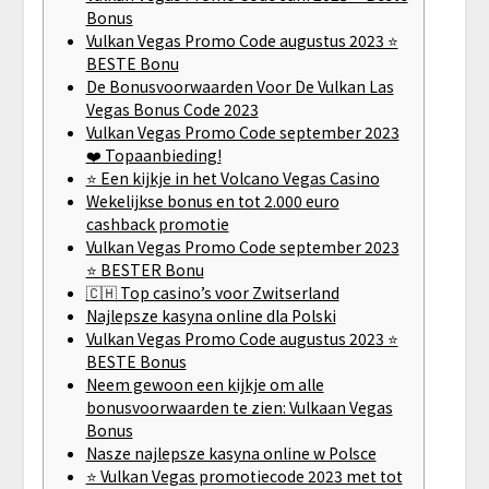
Bonus
Vulkan Vegas Promo Code augustus 2023 ⭐️
BESTE Bonu
De Bonusvoorwaarden Voor De Vulkan Las
Vegas Bonus Code 2023
Vulkan Vegas Promo Code september 2023
❤️ Topaanbieding!
⭐ Een kijkje in het Volcano Vegas Casino
Wekelijkse bonus en tot 2.000 euro
cashback promotie
Vulkan Vegas Promo Code september 2023
⭐️ BESTER Bonu
🇨🇭 Top casino’s voor Zwitserland
Najlepsze kasyna online dla Polski
Vulkan Vegas Promo Code augustus 2023 ⭐️
BESTE Bonus
Neem gewoon een kijkje om alle
bonusvoorwaarden te zien: Vulkaan Vegas
Bonus
Nasze najlepsze kasyna online w Polsce
⭐ Vulkan Vegas promotiecode 2023 met tot