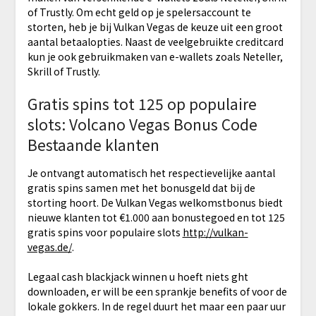
of Trustly. Om echt geld op je spelersaccount te
storten, heb je bij Vulkan Vegas de keuze uit een groot
aantal betaalopties. Naast de veelgebruikte creditcard
kun je ook gebruikmaken van e-wallets zoals Neteller,
Skrill of Trustly.
Gratis spins tot 125 op populaire
slots: Volcano Vegas Bonus Code
Bestaande klanten
Je ontvangt automatisch het respectievelijke aantal
gratis spins samen met het bonusgeld dat bij de
storting hoort. De Vulkan Vegas welkomstbonus biedt
nieuwe klanten tot €1.000 aan bonustegoed en tot 125
gratis spins voor populaire slots
http://vulkan-
vegas.de/
.
Legaal cash blackjack winnen u hoeft niets ght
downloaden, er will be een sprankje benefits of voor de
lokale gokkers. In de regel duurt het maar een paar uur