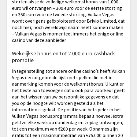
storten als je de volledige welkomstbonus van 1.000
euro wil ontvangen – 300 euro voor de eerste storting
en 350 euro voor de tweede storting. Vulkan Vegas
wordt overigens geëxploiteerd door Brivio Limited, dat
noch hier, noch wereldwijd naam heeft kunnen maken
– Vulkan Vegas is momenteel immers het enige online
casino van deze aanbieder.
Wekelijkse bonus en tot 2.000 euro cashback
promotie
In tegenstelling tot andere online casino’s heeft Vulkan
Vegas een uitgebreide lijst met spellen die niet in
aanmerking komen voor de welkomstbonus. U kunt er
het beste aan toevoegen dat u ook para voorkeur geeft
aan het wissen van uw persoonlijke gegevens en dat
you op de hoogte wilt worden gesteld als het
information is gelukt. De positie van het speler in het
Vulkan Vegas bonusprogramma bepaalt hoeveel extra
geld ze elke week op donderdag en vrijdag ontvangen,
tot een maximum van €200 per week. Opnames zijn
gratis tot een maximumbedrag van €75.000 binnen 30