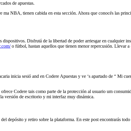
rcados de apuestas.
e ma NBA, tienen cabida en esta sección. Ahora que conocés las princip
dispositivos. Disfrutá de la libertad de poder arriesgar en cualquier in
r.com/
o fútbol, hastan aquellos que tienen menor repercusión. Llevar a
bancaria inicia sesió and en Codere Apuestas y ve ‘s apartado de “ Mi cu
ual ofrece Codere tais como parte de la protección al usuario um consum
a versión de escritorio y mi interfaz muy dinámica.
del depósito y retiro sobre la plataforma. En este post encontrarás todo