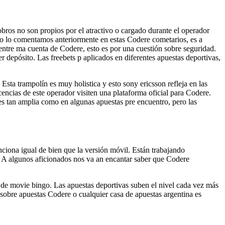
obros no son propios por el atractivo o cargado durante el operador
mo lo comentamos anteriormente en estas Codere cometarios, es a
 entre ma cuenta de Codere, esto es por una cuestión sobre seguridad.
r depósito. Las freebets p aplicados en diferentes apuestas deportivas,
sta trampolín es muy holistica y esto sony ericsson refleja en las
cencias de este operador visiten una plataforma oficial para Codere.
o es tan amplia como en algunas apuestas pre encuentro, pero las
iona igual de bien que la versión móvil. Están trabajando
l. A algunos aficionados nos va an encantar saber que Codere
as de movie bingo. Las apuestas deportivas suben el nivel cada vez más
 sobre apuestas Codere o cualquier casa de apuestas argentina es