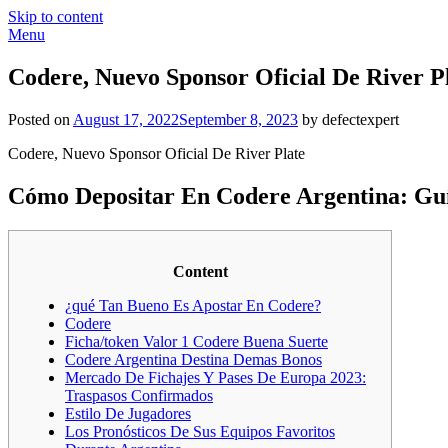
Skip to content
Menu
Codere, Nuevo Sponsor Oficial De River P
Posted on
August 17, 2022
September 8, 2023
by defectexpert
Codere, Nuevo Sponsor Oficial De River Plate
Cómo Depositar En Codere Argentina: Guí
Content
¿qué Tan Bueno Es Apostar En Codere?
Codere
Ficha/token Valor 1 Codere Buena Suerte
Codere Argentina Destina Demas Bonos
Mercado De Fichajes Y Pases De Europa 2023:
Traspasos Confirmados
Estilo De Jugadores
Los Pronósticos De Sus Equipos Favoritos