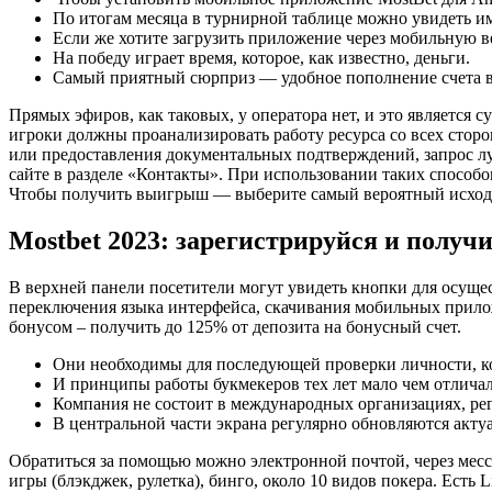
По итогам месяца в турнирной таблице можно увидеть им
Если же хотите загрузить приложение через мобильную в
На победу играет время, которое, как известно, деньги.
Самый приятный сюрприз — удобное пополнение счета в
Прямых эфиров, как таковых, у оператора нет, и это является
игроки должны проанализировать работу ресурса со всех стор
или предоставления документальных подтверждений, запрос л
сайте в разделе «Контакты». При использовании таких способо
Чтобы получить выигрыш — выберите самый вероятный исход 
Mostbet 2023: зарегистрируйся и получ
В верхней панели посетители могут увидеть кнопки для осущес
переключения языка интерфейса, скачивания мобильных прило
бонусом – получить до 125% от депозита на бонусный счет.
Они необходимы для последующей проверки личности, ко
И принципы работы букмекеров тех лет мало чем отличал
Компания не состоит в международных организациях, р
В центральной части экрана регулярно обновляются актуа
Обратиться за помощью можно электронной почтой, через месс
игры (блэкджек, рулетка), бинго, около 10 видов покера. Есть