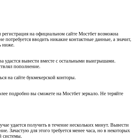
н регистрация на официальном сайте Мостбет возможна
е потребуется вводить никакие контактные данные, а значит,
ь ниже.
тва удастся вывести вместе с остальными выигрышами.
ствлял пополнение.
ься на сайте букмекерской конторы.
лее подробно вы сможете на Мостбет зеркало. Не теряйте
учае удается получить в течение нескольких минут. Вывести
е. Зачастую для этого требуется менее часа, но в некоторых
й системы.