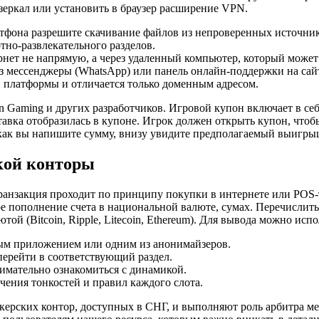
 зеркал или установить в браузер расширение VPN.
ртфона разрешите скачивание файлов из непроверенных источни
тно-развлекательного разделов.
ет не напрямую, а через удаленный компьютер, который может н
з мессенджеры (WhatsApp) или панель онлайн-поддержки на сай
й платформы и отличается только доменным адресом.
tion Gaming и других разработчиков. Игровой купон включает в с
тавка отобразилась в купоне. Игрок должен открыть купон, чтоб
го, как вы напишите сумму, внизу увидите предполагаемый выигры
кой конторы
транзакция проходит по принципу покупки в интернете или PO
ополнение счета в национальной валюте, сумах. Перечислить де
й (Bitcoin, Ripple, Litecoin, Ethereum). Для вывода можно испо
ным приложением или одним из анонимайзеров.
перейти в соответствующий раздел.
имательно ознакомиться с динамикой.
чения тонкостей и правил каждого слота.
мекерских контор, доступных в СНГ, и выполняют роль арбитра 