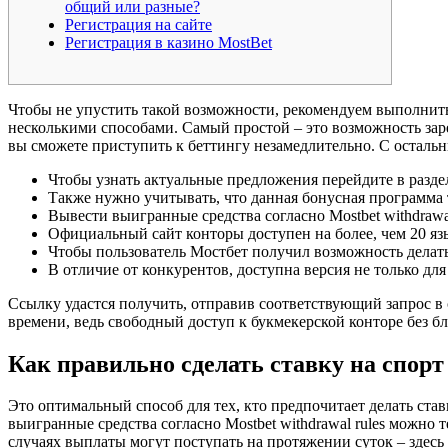
общий или разные?
Регистрация на сайте
Регистрация в казино MostBet
Чтобы не упустить такой возможности, рекомендуем выполнить
несколькими способами. Самый простой – это возможность заре
вы сможете приступить к беттингу незамедлительно. С осталь
Чтобы узнать актуальные предложения перейдите в разд
Также нужно учитывать, что данная бонусная программа 
Вывести выигранные средства согласно Mostbet withdraw
Официальный сайт конторы доступен на более, чем 20 яз
Чтобы пользователь Мостбет получил возможность делать
В отличие от конкурентов, доступна версия не только для A
Ссылку удастся получить, отправив соответствующий запрос в
времени, ведь свободный доступ к букмекерской конторе без б
Как правильно сделать ставку на спорт
Это оптимальный способ для тех, кто предпочитает делать ста
выигранные средства согласно Mostbet withdrawal rules можно 
случаях выплаты могут поступать на протяжении суток – здесь