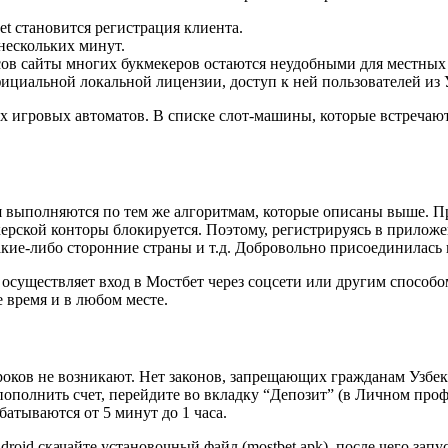
t становится регистрация клиента.
 нескольких минут.
рсов сайты многих букмекеров остаются неудобными для местных
официальной локальной лицензии, доступ к ней пользователей из
 игровых автоматов. В списке слот-машины, которые встречаю
выполняются по тем же алгоритмам, которые описаны выше. Пр
керской конторы блокируется. Поэтому, регистрируясь в приложе
акие-либо сторонние страны и т.д. Добровольно присоединилась
 осуществляет вход в Мостбет через соцсети или другим способо
 время и в любом месте.
роков не возникают. Нет законов, запрещающих гражданам Узбек
ополнить счет, перейдите во вкладку “Депозит” (в Личном проф
атываются от 5 минут до 1 часа.
oid скачайте установочный файл (mostbet.apk), после чего запус