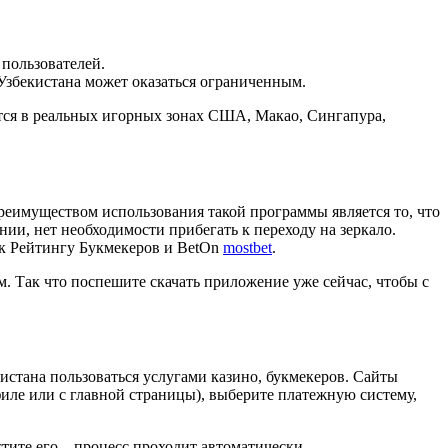
 пользователей.
 Узбекистана может оказаться ограниченным.
тся в реальных игорных зонах США, Макао, Сингапура,
еимуществом использования такой программы является то, что
нии, нет необходимости прибегать к переходу на зеркало.
 к Рейтингу Букмекеров и BetOn
mostbet
.
м. Так что поспешите скачать приложение уже сейчас, чтобы с
истана пользоваться услугами казино, букмекеров. Сайты
иле или с главной страницы), выберите платежную систему,
тите его – процесс проходит автоматически.