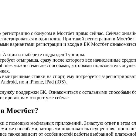
 регистрацию с бонусом в Мостбет прямо сейчас. Сейчас онлай
гистрироваться в один клик. При такой регистрации в Мостбет н
ными вариантами регистрации и входа в БК Мостбет ознакомьтес
ел Акции и выберите подраздел Турниры.
требует отыгрыша, сразу после которого все начисленные средс
al rules можно теми же способами, которыми пользователь осуще
ыках.
 выигрышные ставки на спорт, ему потребуется зарегистрироват
ndroid, но и iPhone, iPad (iOS).
 службу поддержки БК. Ознакомиться с остальными способами бо
локировок вам открыт уже сейчас.
 в Моcтбет?
вки с помощью мобильных приложений. Зачастую ответ в этом сл
теми же способами, которыми пользователь осуществлял пополнени
 все также зависит от особенностей работы выбранной платежно