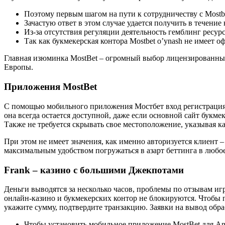
Поэтому первым шагом на пути к сотрудничеству с Mostbe
Зачастую ответ в этом случае удается получить в течение
Из-за отсутствия регуляции деятельность гемблинг ресу
Так как букмекерская контора Mostbet o’ynash не имеет 
Главная изюминка MostBet – огромный выбор лицензированных
Европы.
Приложения MostBet
С помощью мобильного приложения Мостбет вход регистрация 
она всегда остается доступной, даже если основной сайт букме
Также не требуется скрывать свое местоположение, указывая к
При этом не имеет значения, как именно авторизуется клиент –
максимальным удобством погружаться в азарт беттинга в любое
Frank – казино с большими Джекпотами
Деньги выводятся за несколько часов, проблемы по отзывам иг
онлайн-казино и букмекерских контор не блокируются. Чтобы п
укажите сумму, подтвердите транзакцию. Заявки на вывод обраб
Чтобы установить мобильное приложение MostBet для Andr