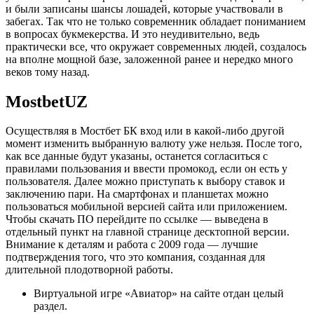
и были записаны шансы лошадей, которые участвовали в
забегах. Так что не только современник обладает пониманием
в вопросах букмекерства. И это неудивительно, ведь
практически все, что окружает современных людей, создалось
на вполне мощной базе, заложенной ранее и нередко много
веков тому назад.
MostbetUZ
Осуществляя в Мостбет БК вход или в какой-либо другой
момент изменить выбранную валюту уже нельзя. После того,
как все данные будут указаны, останется согласиться с
правилами пользования и ввести промокод, если он есть у
пользователя. Далее можно приступать к выбору ставок и
заключению пари. На смартфонах и планшетах можно
пользоваться мобильной версией сайта или приложением.
Чтобы скачать ПО перейдите по ссылке — выведена в
отдельный пункт на главной странице десктопной версии.
Внимание к деталям и работа с 2009 года — лучшие
подтверждения того, что это компания, созданная для
длительной плодотворной работы.
Виртуальной игре «Авиатор» на сайте отдан целый
раздел.