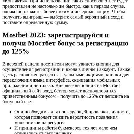
«Контакты». При использовании таких способов ответ будет
предоставлен не настолько же быстро, как в первом случае,
однако он окажется более емким и исчерпывающим. Чтобы
получить выигрыш — выберите самый вероятный исход и
поставьте определенную сумму.
Mostbet 2023: зарегистрируйся и
получи Мостбет бонус за регистрацию
до 125%
В верхней панели посетители могут увидеть кнопки для
осуществления регистрации и входа в личный аккаунт. Также
здесь расположен раздел с актуальными акциями, кнопки для
переключения языка интерфейса, скачивания мобильных
приложений и не только. Впервые выполнив на Мостбет
официальный сайт вход, беттор может воспользоваться
приветственным бонусом – получить до 125% от депозита на
бонусный счет.
Они необходимы для последующей проверки личности,
которая позволяет снизить вероятность появления
мошенников на ресурсе.
И принципы работы букмекеров тех лет мало чем
отличались от сегодняшних.