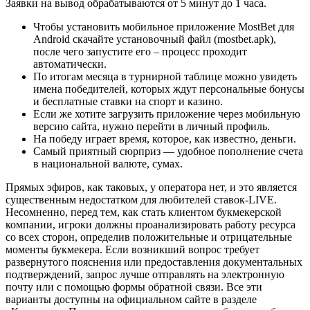
Заявки на вывод обрабатываются от 5 минут до 1 часа.
Чтобы установить мобильное приложение MostBet для
Android скачайте установочный файл (mostbet.apk),
после чего запустите его – процесс проходит
автоматически.
По итогам месяца в турнирной таблице можно увидеть
имена победителей, которых ждут персональные бонусы
и бесплатные ставки на спорт и казино.
Если же хотите загрузить приложение через мобильную
версию сайта, нужно перейти в личный профиль.
На победу играет время, которое, как известно, деньги.
Самый приятный сюрприз — удобное пополнение счета
в национальной валюте, сумах.
Прямых эфиров, как таковых, у оператора нет, и это является
существенным недостатком для любителей ставок-LIVE.
Несомненно, перед тем, как стать клиентом букмекерской
компании, игроки должны проанализировать работу ресурса
со всех сторон, определив положительные и отрицательные
моменты букмекера. Если возникший вопрос требует
развернутого пояснения или предоставления документальных
подтверждений, запрос лучше отправлять на электронную
почту или с помощью формы обратной связи. Все эти
варианты доступны на официальном сайте в разделе