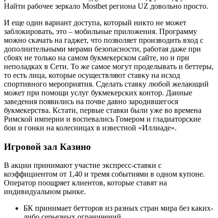
Найти рабочее зеркало Mostbet региона UZ довольно просто.
И еще один вариант доступа, который никто не может
заблокировать, это – мобильные приложения. Программу
можно скачать на гаджет, что позволяет производить вход с
дополнительными мерами безопасности, работая даже при
сбоях не только на самом букмекерском сайте, но и при
неполадках в Сети. То же самое могут проделывать и беттеры,
то есть лица, которые осуществляют ставку на исход
спортивного мероприятия. Сделать ставку любой желающий
может при помощи услуг букмекерских контор. Данные
заведения появились на почве давно зародившегося
букмекерства. Кстати, первые ставки были уже во времена
Римской империи и воспевались Гомером и гладиаторские
бои и гонки на колесницах в известной «Иллиаде».
Игровой зал Казино
В акции принимают участие экспресс-ставки с
коэффициентом от 1,40 и тремя событиями в одном купоне.
Оператор поощряет клиентов, которые ставят на
индивидуальном рынке.
БК принимает бетторов из разных стран мира без каких-
либо серьезных ограничений.