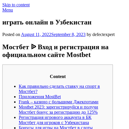
Skip to content
Menu
играть онлайн в Узбекистан
Posted on
August 11, 2022
September 8, 2023
by defectexpert
Мостбет ᐉ Вход и регистрация на
официальном сайте Mostbet
Content
Как правильно сделать ставку на спорт в
Моcтбет?
Приложения MostBet
Frank – казино с большими Джекпотами
Mostbet 2023: зарегистрируйся и получи
Мостбет бонус за регистрацию до 125%
Регистрация игрового аккаунта в БК
Мостбет для игроков с Узбекистана
Бонусы для игры на Мостбет в слоты