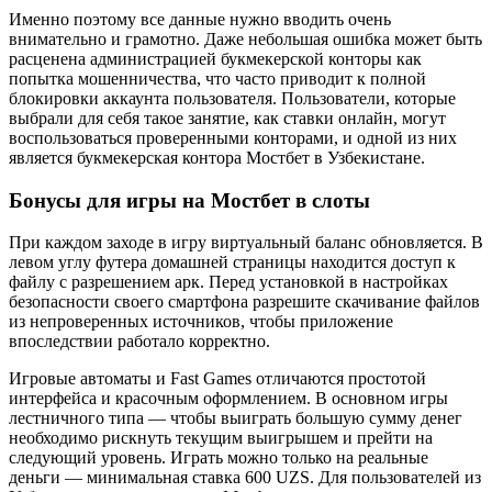
Именно поэтому все данные нужно вводить очень
внимательно и грамотно. Даже небольшая ошибка может быть
расценена администрацией букмекерской конторы как
попытка мошенничества, что часто приводит к полной
блокировки аккаунта пользователя. Пользователи, которые
выбрали для себя такое занятие, как ставки онлайн, могут
воспользоваться проверенными конторами, и одной из них
является букмекерская контора Мостбет в Узбекистане.
Бонусы для игры на Мостбет в слоты
При каждом заходе в игру виртуальный баланс обновляется. В
левом углу футера домашней страницы находится доступ к
файлу с разрешением арк. Перед установкой в настройках
безопасности своего смартфона разрешите скачивание файлов
из непроверенных источников, чтобы приложение
впоследствии работало корректно.
Игровые автоматы и Fast Games отличаются простотой
интерфейса и красочным оформлением. В основном игры
лестничного типа — чтобы выиграть большую сумму денег
необходимо рискнуть текущим выигрышем и прейти на
следующий уровень. Играть можно только на реальные
деньги — минимальная ставка 600 UZS. Для пользователей из