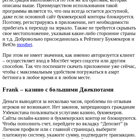
описаны выше. Преимуществом использования такой
программы является то, что она всегда остается доступной,
даже если основной сайт букмекерской конторы блокируется.
Поэтому, регистрируясь в приложении, нет необходимости
прибегать к переходу на зеркало. Также не требуется скрывать
свое местоположение, указывая какие-либо сторонние страны
и т.д. Добровольно присоединилась к Рейтингу Букмекеров и
BetOn
mostbet
.
При этом не имеет значения, как именно авторизуется клиент
– осуществляет вход в Мостбет через соцсети или другим
способом. Так что поспешите скачать приложение уже сейчас,
чтобы с максимальным удобством погружаться в азарт
беттинга в любое время и в любом месте.
Frank – казино с большими Джекпотами
Деньги выводятся за несколько часов, проблемы по отзывам
игроков не возникают. Нет законов, запрещающих гражданам
Узбекистана пользоваться услугами казино, букмекеров.
Сайты онлайн-казино и букмекерских контор не блокируются.
Чтобы пополнить счет, перейдите во вкладку “Депозит” (в
Личном профиле или с главной страницы), выберите
платежную систему, укажите сумму, подтвердите транзакцию.