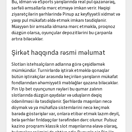
Bu, idman və eSports yarışlarında real pul qazanaraq,
sərfəli əmsallarla mərc etməyə imkan verir. Həqiqi
ziyarətçilərin şərhlərində Pinup az keyfiyyətli xidmət və
yaxşı pul mükafatı əldə etmək imkanı təsdiqlənir.
Müəyyən bir əmsalla idmana mərc etməklə, proqnoz
düzgün olarsa, oyunçular depozitlərini bu çarpanla
artıra biləcəklər.
Şirkət haqqında rəsmi məlumat
Slotları istehsalçıların adlarına görə çeşidləmək
mümkündür. Turnirlərdə iştirak etməklə qonaqlar
bütün iştirakçılar arasında keçirilən yarışların mükafat
fondlarından əhəmiyyətli məbləğlər qazana biləcəklər.
Pin Up bet oyunçunun rəyləri bu qumar zalının
slotlarında düzgün qaydalar və uduşların dəqiq
ödənilməsi ilə təsdiqlənir. Şərhlərdə maşınları necə
döymək və ya mühafizə sistemlərini necə keçmək
barədə göstərişlər var, onlara etibar etmək lazım deyil,
belə şərhlər fırıldaqçılar tərəfindən dərc olunur. Pulsuz
kazino proqramı klassik slot maşınlarına əlavə olaraq,