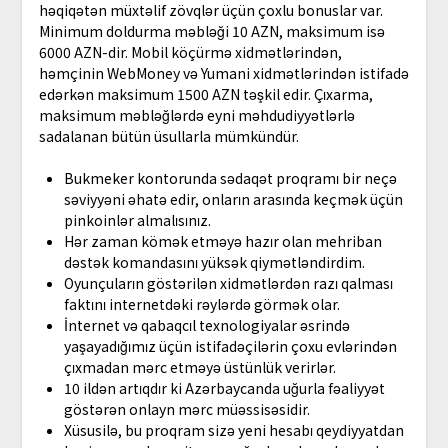
həqiqətən müxtəlif zövqlər üçün çoxlu bonuslar var.
Minimum doldurma məbləği 10 AZN, maksimum isə
6000 AZN-dir. Mobil köçürmə xidmətlərindən,
həmçinin WebMoney və Yumani xidmətlərindən istifadə
edərkən maksimum 1500 AZN təşkil edir. Çıxarma,
maksimum məbləğlərdə eyni məhdudiyyətlərlə
sadalanan bütün üsullarla mümkündür.
Bukmeker kontorunda sədaqət proqramı bir neçə
səviyyəni əhatə edir, onların arasında keçmək üçün
pinkoinlər almalısınız.
Hər zaman kömək etməyə hazır olan mehriban
dəstək komandasını yüksək qiymətləndirdim.
Oyunçuların göstərilən xidmətlərdən razı qalması
faktını internetdəki rəylərdə görmək olar.
İnternet və qabaqcıl texnologiyalar əsrində
yaşayadığımız üçün istifadəçilərin çoxu evlərindən
çıxmadan mərc etməyə üstünlük verirlər.
10 ildən artıqdır ki Azərbaycanda uğurla fəaliyyət
göstərən onlayn mərc müəssisəsidir.
Xüsusilə, bu proqram sizə yeni hesabı qeydiyyatdan