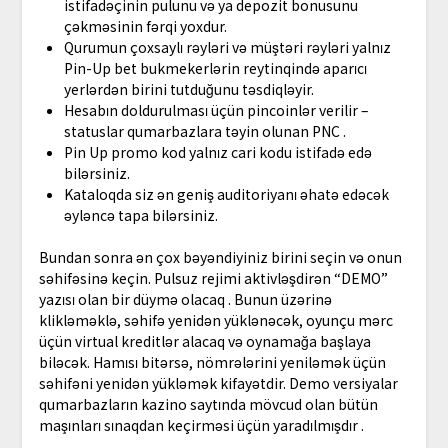
istifadəçinin pulunu və ya depozit bonusunu
çəkməsinin fərqi yoxdur.
Qurumun çoxsaylı rəyləri və müştəri rəyləri yalnız
Pin-Up bet bukmekerlərin reytinqində aparıcı
yerlərdən birini tutduğunu təsdiqləyir.
Hesabın doldurulması üçün pincoinlər verilir –
statuslar qumarbazlara təyin olunan PNC .
Pin Up promo kod yalnız cari kodu istifadə edə
bilərsiniz.
Kataloqda siz ən geniş auditoriyanı əhatə edəcək
əyləncə tapa bilərsiniz.
Bundan sonra ən çox bəyəndiyiniz birini seçin və onun
səhifəsinə keçin. Pulsuz rejimi aktivləşdirən “DEMO”
yazısı olan bir düymə olacaq . Bunun üzərinə
klikləməklə, səhifə yenidən yüklənəcək, oyunçu mərc
üçün virtual kreditlər alacaq və oynamağa başlaya
biləcək. Hamısı bitərsə, nömrələrini yeniləmək üçün
səhifəni yenidən yükləmək kifayətdir. Demo versiyalar
qumarbazların kazino saytında mövcud olan bütün
maşınları sınaqdan keçirməsi üçün yaradılmışdır .