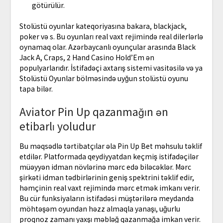
götürülür.
Stolüstü oyunlar kateqoriyasına bakara, blackjack,
poker və s. Bu oyunları real vaxt rejimində real dilerlərlə
oynamaq olar. Azərbaycanlı oyunçular arasında Black
Jack A, Craps, 2 Hand Casino Hold’Em ən
populyarlarıdır. İstifadəçi axtarış sistemi vasitəsilə və ya
Stolüstü Oyunlar bölməsində uyğun stolüstü oyunu
tapa bilər.
Aviator Pin Up qazanmağın ən
etibarlı yoludur
Bu məqsədlə tərtibatçılar əla Pin Up Bet məhsulu təklif
etdilər. Platformada qeydiyyatdan keçmiş istifadəçilər
müəyyən idman növlərinə mərc edə biləcəklər. Mərc
şirkəti idman tədbirlərinin geniş spektrini təklif edir,
həmçinin real vaxt rejimində mərc etmək imkanı verir.
Bu cür funksiyaların istifadəsi müştərilərə meydanda
möhtəşəm oyundan həzz almaqla yanaşı, uğurlu
proqnoz zamanı yaxşı məbləğ qazanmağa imkan verir.