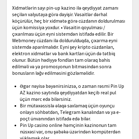
Xidmətlərin sayı pin-up kazino ilə qeydiyyat zamanı
seçilən valyutaya görə dəyişir. Vəsaitlər dərhal
köçürülür, heç bir xidmətə görə cüzdanın doldurulması
üçün komissiya yoxdur. • Vəsaitin qoyulması /
çıxarılması üçün eyni sistemdən istifadə edilir. Bir
Webmoney cüzdanı ilə doldurulduqda, çıxarma eyni
sistemdə aparılmalıdır. Eyni şey kripto cüzdanları,
elektron xidmətlər və bank kartları üçün də tətbiq
olunur. Bütün hədiyyə fondları tam olaraq bahis
edilməli və ya promosyonun bitməsindən sonra
bonusların ləğv edilməsini gözləməlidir.
Əgər nəyisə bəyənirsinizsə, o zaman rəsmi Pin Up
AZ kazino saytında qeydiyyatdan keçib real pul
üçün mərc edə bilərsiniz.
Bir mütəxəssislə əlaqə saxlamaq üçün oyunçu
onlayn söhbətdən, Telegram kanalından və ya e-
poçt ünvanından istifadə edə bilər.
Pin Up casino online həmçinin kazinonun tam
nüsxəsi var, onu şəbəkə üzərindən kompüterdən
yükləmək olar.