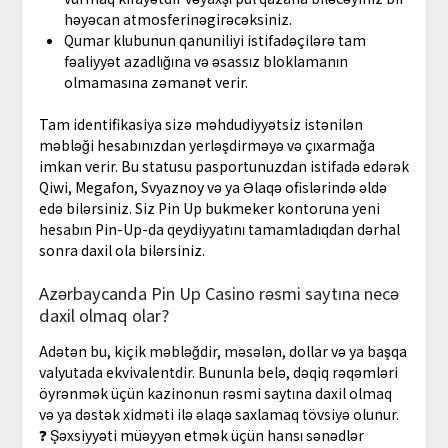
həyəcan atmosferinəgirəcəksiniz.
Qumar klubunun qanuniliyi istifadəçilərə tam
fəaliyyət azadlığına və əsassız bloklamanın
olmamasına zəmanət verir.
Tam identifikasiya sizə məhdudiyyətsiz istənilən
məbləği hesabınızdan yerləşdirməyə və çıxarmağa
imkan verir. Bu statusu pasportunuzdan istifadə edərək
Qiwi, Megafon, Svyaznoy və ya Əlaqə ofislərində əldə
edə bilərsiniz. Siz Pin Up bukmeker kontoruna yeni
hesabın Pin-Up-da qeydiyyatını tamamladıqdan dərhal
sonra daxil ola bilərsiniz.
Azərbaycanda Pin Up Casino rəsmi saytına necə
daxil olmaq olar?
Adətən bu, kiçik məbləğdir, məsələn, dollar və ya başqa
valyutada ekvivalentdir. Bununla belə, dəqiq rəqəmləri
öyrənmək üçün kazinonun rəsmi saytına daxil olmaq
və ya dəstək xidməti ilə əlaqə saxlamaq tövsiyə olunur.
❓ Şəxsiyyəti müəyyən etmək üçün hansı sənədlər