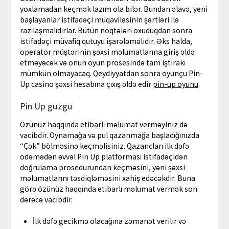
yoxlamadan keçmək lazım ola bilər. Bundan əlavə, yeni
başlayanlar istifadəçi müqaviləsinin şərtləri ilə
razılaşmalıdırlar. Bütün nöqtələri oxuduqdan sonra
istifadəçi müvafiq qutuyu işarələməlidir. Əks halda,
operator müştərinin şəxsi məlumatlarına giriş əldə
etməyəcək və onun oyun prosesində tam iştirakı
mümkün olmayacaq. Qeydiyyatdan sonra oyunçu Pin-
Up casino şəxsi hesabına çıxış əldə edir
pin-up oyunu
.
Pin Up güzgü
Özünüz haqqında etibarlı məlumat verməyiniz də
vacibdir. Oynamağa və pul qazanmağa başladığınızda
“Çək” bölməsinə keçməlisiniz. Qazancları ilk dəfə
ödəmədən əvvəl Pin Up platforması istifadəçidən
doğrulama prosedurundan keçməsini, yəni şəxsi
məlumatlarını təsdiqləməsini xahiş edəcəkdir. Buna
görə özünüz haqqında etibarlı məlumat vermək son
dərəcə vacibdir.
İlk dəfə gecikmə olacağına zəmanət verilir və