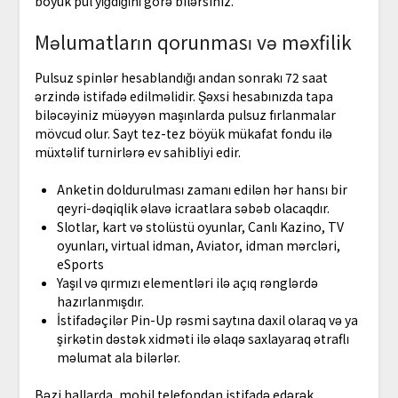
böyük pul yığdığını görə bilərsiniz.
Məlumatların qorunması və məxfilik
Pulsuz spinlər hesablandığı andan sonrakı 72 saat
ərzində istifadə edilməlidir. Şəxsi hesabınızda tapa
biləcəyiniz müəyyən maşınlarda pulsuz fırlanmalar
mövcud olur. Sayt tez-tez böyük mükafat fondu ilə
müxtəlif turnirlərə ev sahibliyi edir.
Anketin doldurulması zamanı edilən hər hansı bir
qeyri-dəqiqlik əlavə icraatlara səbəb olacaqdır.
Slotlar, kart və stolüstü oyunlar, Canlı Kazino, TV
oyunları, virtual idman, Aviator, idman mərcləri,
eSports
Yaşıl və qırmızı elementləri ilə açıq rənglərdə
hazırlanmışdır.
İstifadəçilər Pin-Up rəsmi saytına daxil olaraq və ya
şirkətin dəstək xidməti ilə əlaqə saxlayaraq ətraflı
məlumat ala bilərlər.
Bəzi hallarda, mobil telefondan istifadə edərək