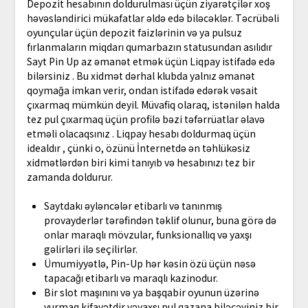
Depozit hesabının doldurulması üçün ziyarətçilər xoş
həvəsləndirici mükafatlar əldə edə biləcəklər. Təcrübəli
oyunçular üçün depozit faizlərinin və ya pulsuz
fırlanmaların miqdarı qumarbazın statusundan asılıdır
Sayt Pin Up az əmanət etmək üçün Liqpay istifadə edə
bilərsiniz . Bu xidmət dərhal klubda yalnız əmanət
qoymağa imkan verir, ondan istifadə edərək vəsait
çıxarmaq mümkün deyil. Müvafiq olaraq, istənilən halda
tez pul çıxarmaq üçün profilə bəzi təfərrüatlar əlavə
etməli olacaqsınız . Liqpay hesabı doldurmaq üçün
idealdır , çünki o, özünü İnternetdə ən təhlükəsiz
xidmətlərdən biri kimi tanıyıb və hesabınızı tez bir
zamanda doldurur.
Saytdakı əyləncələr etibarlı və tanınmış
provayderlər tərəfindən təklif olunur, buna görə də
onlar maraqlı mövzular, funksionallıq və yaxşı
gəlirləri ilə seçilirlər.
Ümumiyyətlə, Pin-Up hər kəsin özü üçün nəsə
tapacağı etibarlı və maraqlı kazinodur.
Bir slot maşınını və ya başqabir oyunun üzərinə
vurmaq kifayətdir vəyaxşı pul qazana biləcəyiniz bir