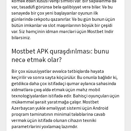
kömək edən xüsusi vəhşi simvol var. Bir səpələnmə də
var, təsadüfi görünsə belə qalibiyyət verə bilər. Və bu
sənayedə bir çox yeni başlayanlar oyunun ilk
günlərində cekpotu qazanırlar. Və bu gün bunun üçün
bütün imkanlar və slot maşınlarının böyük bir çeşidi
var. Siz həmçinin idman mərcləri üçün Mostbet Indir
bilərsiniz.
Mostbet APK quraşdırılması: bunu
necə etmək olar?
Bir çox xüsusiyyətlər əvvəlcə tətbiqlərdə həyata
keçirilir və sonra sayta köçürülür. Bu onunla bağlıdır ki,
getdikcə daha çox istifadəçi qumar əyləncə sahəsində
xidmətlərə çıxış əldə etmək üçün məhz mobil
texnologiyalardan istifadə edir. Bahisçi oyunçuları üçün
mükəmməl şərait yaratmağa çalışır. Mostbet
Azerbaycan yukle əməliyyat sistemi üçün Android
proqram təminatının minimal tələblərinə cavab
vermək üçün istifadə olunan cihazın texniki
parametrlərini yoxlamaq lazımdır.