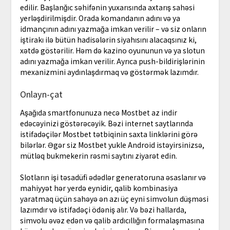
edilir. Başlanğıc səhifənin yuxarısında axtarış sahəsi
yerləşdirilmişdir. Orada komandanın adını və ya
idmançının adını yazmağa imkan verilir – və siz onların
iştirakı ilə bütün hadisələrin siyahısını alacaqsınız ki,
xətdə göstərilir. Həm də kazino oyununun və ya slotun
adını yazmağa imkan verilir. Ayrıca push-bildirişlərinin
mexanizmini aydınlaşdırmaq və göstərmək lazımdır.
Onlayn-çat
Aşağıda smartfonunuza necə Mostbet az indir
edəcəyinizi göstərəcəyik. Bəzi internet saytlarında
istifadəçilər Mostbet tətbiqinin saxta linklərini görə
bilərlər. Əgər siz Mostbet yukle Android istəyirsinizsə,
mütləq bukmekerin rəsmi saytını ziyarət edin.
Slotların işi təsadüfi ədədlər generatoruna əsaslanır və
mahiyyət hər yerdə eynidir, qalib kombinasiya
yaratmaq üçün sahəyə ən azı üç eyni simvolun düşməsi
lazımdır və istifadəçi ödəniş alır. Və bəzi hallarda,
simvolu əvəz edən və qalib ardıcıllığın formalaşmasına