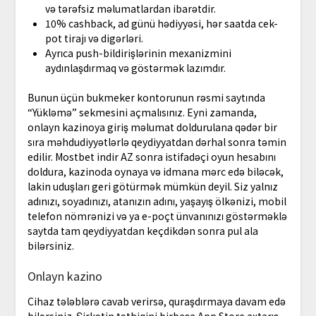
və tərəfsiz məlumatlardan ibarətdir.
10% cashback, ad günü hədiyyəsi, hər saatda cek-
pot tirajı və digərləri.
Ayrıca push-bildirişlərinin mexanizmini
aydınlaşdırmaq və göstərmək lazımdır.
Bunun üçün bukmeker kontorunun rəsmi saytında
“Yükləmə” sekmesini açmalısınız. Eyni zamanda,
onlayn kazinoya giriş məlumat doldurulana qədər bir
sıra məhdudiyyətlərlə qeydiyyatdan dərhal sonra təmin
edilir. Mostbet indir AZ sonra istifadəçi oyun hesabını
doldura, kazinoda oynaya və idmana mərc edə biləcək,
lakin uduşları geri götürmək mümkün deyil. Siz yalnız
adınızı, soyadınızı, atanızın adını, yaşayış ölkənizi, mobil
telefon nömrənizi və ya e-poçt ünvanınızı göstərməklə
saytda tam qeydiyyatdan keçdikdən sonra pul ala
bilərsiniz.
Onlayn kazino
Cihaz tələblərə cavab verirsə, quraşdırmaya davam edə