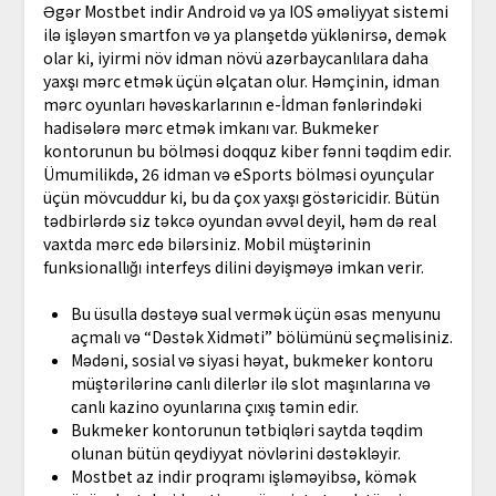
Əgər Mostbet indir Android və ya IOS əməliyyat sistemi
ilə işləyən smartfon və ya planşetdə yüklənirsə, demək
olar ki, iyirmi növ idman növü azərbaycanlılara daha
yaxşı mərc etmək üçün əlçatan olur. Həmçinin, idman
mərc oyunları həvəskarlarının e-İdman fənlərindəki
hadisələrə mərc etmək imkanı var. Bukmeker
kontorunun bu bölməsi doqquz kiber fənni təqdim edir.
Ümumilikdə, 26 idman və eSports bölməsi oyunçular
üçün mövcuddur ki, bu da çox yaxşı göstəricidir. Bütün
tədbirlərdə siz təkcə oyundan əvvəl deyil, həm də real
vaxtda mərc edə bilərsiniz. Mobil müştərinin
funksionallığı interfeys dilini dəyişməyə imkan verir.
Bu üsulla dəstəyə sual vermək üçün əsas menyunu
açmalı və “Dəstək Xidməti” bölümünü seçməlisiniz.
Mədəni, sosial və siyasi həyat, bukmeker kontoru
müştərilərinə canlı dilerlər ilə slot maşınlarına və
canlı kazino oyunlarına çıxış təmin edir.
Bukmeker kontorunun tətbiqləri saytda təqdim
olunan bütün qeydiyyat növlərini dəstəkləyir.
Mostbet az indir proqramı işləməyibsə, kömək