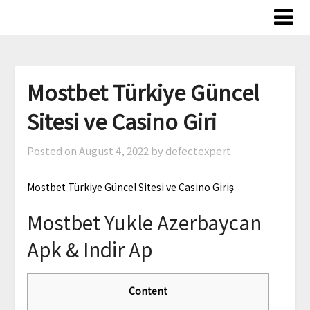
Skip
to
content
Mostbet Türkiye Güncel
Sitesi ve Casino Giri
Posted on
August 4, 2022
by defectexpert
Mostbet Türkiye Güncel Sitesi ve Casino Giriş
Mostbet Yukle Azerbaycan
Apk & Indir Ap
Content