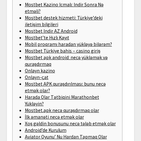
Mostbet Kazino Icmalı: Indir Sonra Nə
etməli?
Mostbet destek hizmeti: Türkiye’deki
iletişim bilgileri
Mostbet Indir AZ Android
Mostbet’te Hızlı Kayıt
Mobil proqramı haradan yükləyə bilərəm?
Mostbet Türkiye bahis – casino giriş
Mostbet apk android: necə yükləmək və
quraşdırmaq
Onlayn kazino
Onlayn-çat
Mostbet APK quraşdırılması: bunu necə
etmək olar?
Harada Olar Tətbiqini Marathonbet
Yükləyin?
Mostbet.apk necə quraşdırmaq olar
İlk əmanəti necə etmək olar
Xoş gəldin bonusunu necə tələb etmək olar
Android’de Kurulum
Aviator Oyunu’ Nu Hardan Tapmaq Olar