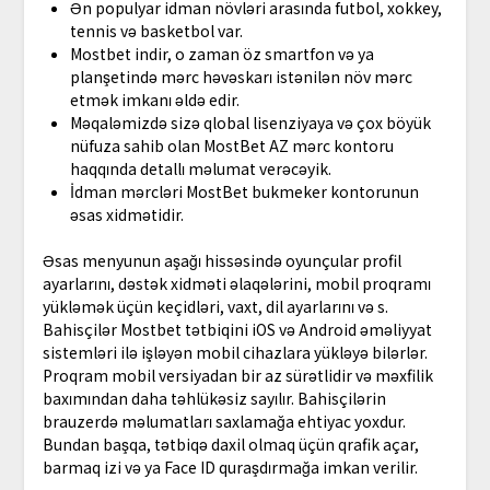
Ən populyar idman növləri arasında futbol, ​​xokkey,
tennis və basketbol var.
Mostbet indir, o zaman öz smartfon və ya
planşetində mərc həvəskarı istənilən növ mərc
etmək imkanı əldə edir.
Məqaləmizdə sizə qlobal lisenziyaya və çox böyük
nüfuza sahib olan MostBet AZ mərc kontoru
haqqında detallı məlumat verəcəyik.
İdman mərcləri MostBet bukmeker kontorunun
əsas xidmətidir.
Əsas menyunun aşağı hissəsində oyunçular profil
ayarlarını, dəstək xidməti əlaqələrini, mobil proqramı
yükləmək üçün keçidləri, vaxt, dil ayarlarını və s.
Bahisçilər Mostbet tətbiqini iOS və Android əməliyyat
sistemləri ilə işləyən mobil cihazlara yükləyə bilərlər.
Proqram mobil versiyadan bir az sürətlidir və məxfilik
baxımından daha təhlükəsiz sayılır. Bahisçilərin
brauzerdə məlumatları saxlamağa ehtiyac yoxdur.
Bundan başqa, tətbiqə daxil olmaq üçün qrafik açar,
barmaq izi və ya Face ID quraşdırmağa imkan verilir.