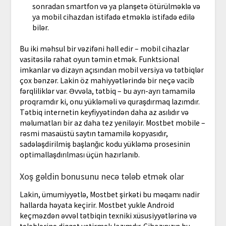
sonradan smartfon və ya planşetə ötürülməklə və
ya mobil cihazdan istifadə etməklə istifadə edilə
bilər.
Bu iki məhsul bir vəzifəni həll edir – mobil cihazlar
vasitəsilə rahat oyun təmin etmək. Funktsional
imkanlar və dizayn açısından mobil versiya və tətbiqlər
çox bənzər. Lakin öz mahiyyətlərində bir neçə vacib
fərqliliklər var. Əvvəla, tətbiq – bu ayrı-ayrı tamamilə
proqramdır ki, onu yükləməli və quraşdırmaq lazımdır.
Tətbiq internetin keyfiyyətindən daha az asılıdır və
məlumatları bir az daha tez yeniləyir. Mostbet mobile –
rəsmi masaüstü saytın tamamilə kopyasıdır,
sadələşdirilmiş başlanğıc kodu yükləmə prosesinin
optimallaşdırılması üçün hazırlanıb.
Xoş gəldin bonusunu necə tələb etmək olar
Lakin, ümumiyyətlə, Mostbet şirkəti bu məqamı nadir
hallarda həyata keçirir. Mostbet yukle Android
keçməzdən əvvəl tətbiqin texniki xüsusiyyətlərinə və