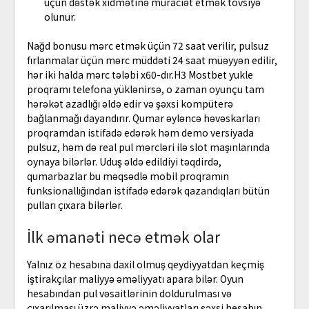
üçün dəstək xidmətinə müraciət etmək tövsiyə
olunur.
Nağd bonusu mərc etmək üçün 72 saat verilir, pulsuz
fırlanmalar üçün mərc müddəti 24 saat müəyyən edilir,
hər iki halda mərc tələbi x60-dır.H3 Mostbet yukle
proqramı telefona yüklənirsə, o zaman oyunçu tam
hərəkət azadlığı əldə edir və şəxsi kompüterə
bağlanmağı dayandırır. Qumar əyləncə həvəskarları
proqramdan istifadə edərək həm demo versiyada
pulsuz, həm də real pul mərcləri ilə slot maşınlarında
oynaya bilərlər. Uduş əldə edildiyi təqdirdə,
qumarbazlar bu məqsədlə mobil proqramın
funksionallığından istifadə edərək qazandıqları bütün
pulları çıxara bilərlər.
İlk əmanəti necə etmək olar
Yalnız öz hesabına daxil olmuş qeydiyyatdan keçmiş
iştirakçılar maliyyə əməliyyatı apara bilər. Oyun
hesabından pul vəsaitlərinin doldurulması və
çıxarılması üzrə maliyyə əməliyyatları şəxsi hesabın