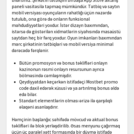
bilərsiniz. Şirkətin tətbiqini birbaşa App Store axtarış
paneli vasitəsilə tapmaq mümkündür. Tətbiq və saytın
mobil versiyası oyunçuların rahatlığı üçün nəzərdə
tutulub, ona görə də onların funksional
məhdudiyyətləri yoxdur. İstər dizayn baxımından,
istərsə də göstərilən xidmətlərin siyahısında masaüstü
saytdan heç bir fərq yoxdur. Oyun imkanları baxımından
mərc şirkətinin tətbiqləri və mobil versiya minimal
dərəcədə fərqlənir.
Bütün promosyon və bonus təklifləri onlayn
kazinonun rəsmi onlayn resursunun ayrıca
bölməsində cəmləşmişdir.
Qeydiyyatdan keçərkən istifadəçi Mostbet promo
code daxil edərək xüsusi və ya artırılmış bonus əldə
edə bilər.
Standart elementlərin olması ərizə ilə qarşılıqlı
əlaqəni asanlaşdırır.
Həmçinin başlanğıc səhifədə mövcud və aktual bonus
təklifləri ilə blok yerləşdirilib. Əsas menyunu çağırmaq
üçün üç paralel xətt formasında bir düymə istifadə