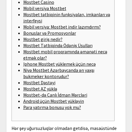
Mostbet Casino
Mobil versiya Mostbet
Mostbet tətbiqinin funksiyaları, imkanları və
interfeysi
Mobil versiya: Mostbet indir lazımdırmı?
Bonuslar və Promosyonlar
Mostbet giriş nedir?
Mostbet Tətbiqində Ödəniş Üsulları
Mostbet mobil proqramında əmanəti necə
etmək olar?
Iphone Mostbet yüklemek üçün necə
Niyə Mostbet Azərbaycanda ən yaxşı
bukmeker kontorudur?
Mostbet Dəstəyi
Mostbet AZ yüklə
Mostbet-də Canlı İdman Mərcləri
Android üçün Mostbet yükləyin
Para yatırma bonusu yok mu?
Hər şey uğursuzluqlar olmadan getdisə, masaüstünde