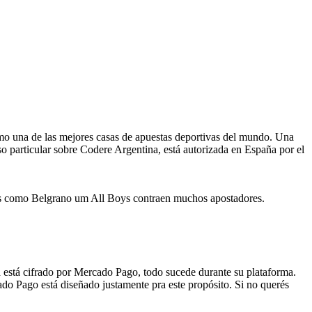
omo una de las mejores casas de apuestas deportivas del mundo. Una
so particular sobre Codere Argentina, está autorizada en España por el
icos como Belgrano um All Boys contraen muchos apostadores.
a está cifrado por Mercado Pago, todo sucede durante su plataforma.
ado Pago está diseñado justamente pra este propósito. Si no querés