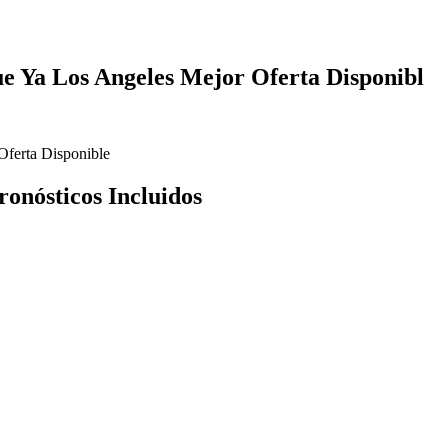
e Ya Los Angeles Mejor Oferta Disponibl
ferta Disponible
onósticos Incluidos