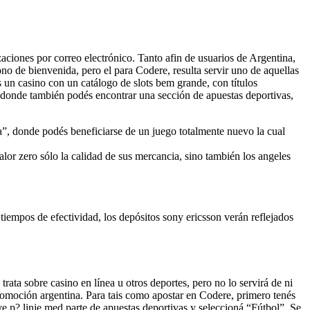
aciones por correo electrónico. Tanto afin de usuarios de Argentina,
no de bienvenida, pero el para Codere, resulta servir uno de aquellas
 un casino con un catálogo de slots bem grande, con títulos
 donde también podés encontrar una sección de apuestas deportivas,
, donde podés beneficiarse de un juego totalmente nuevo la cual
or zero sólo la calidad de sus mercancia, sino también los angeles
iempos de efectividad, los depósitos sony ericsson verán reflejados
rata sobre casino en línea u otros deportes, pero no lo servirá de ni
promoción argentina. Para tais como apostar en Codere, primero tenés
e p? linje med parte de apuestas deportivas y seleccioná “Fútbol”. Se