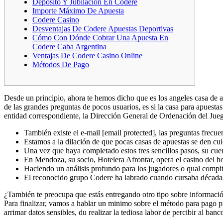
Depósito Y Jubilación En Codere
Importe Máximo De Apuesta
Codere Casino
Desventajas De Codere Apuestas Deportivas
Cómo Con Dónde Cobrar Una Apuesta En
Codere Caba Argentina
Ventajas De Codere Casino Online
Métodos De Pago
Desde un principio, ahora te hemos dicho que es los angeles casa de 
de las grandes preguntas de pocos usuarios, es si la casa para apuesta
entidad correspondiente, la Dirección General de Ordenación del Ju
También existe el e-mail [email protected], las preguntas frec
Estamos a la dilación de que pocas casas de apuestas se den c
Una vez que haya completado estos tres sencillos pasos, su cuent
En Mendoza, su socio, Hotelera Afrontar, opera el casino del ho
Haciendo un análisis profundo para los jugadores o qual compit
El reconocido grupo Codere ha labrado cuando cursaba décadas
¿También te preocupa que estás entregando otro tipo sobre informació
Para finalizar, vamos a hablar un minimo sobre el método para pago pr
arrimar datos sensibles, du realizar la tediosa labor de percibir al ba