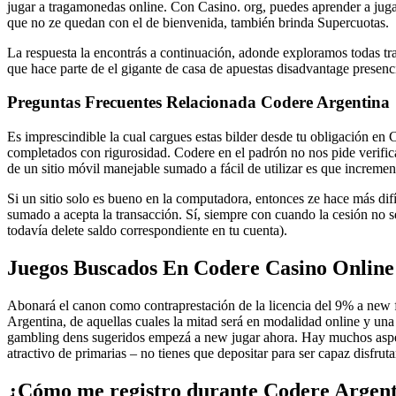
jugar a tragamonedas online. Con Casino. org, puedes aprender a jugar 
que no ze quedan con el de bienvenida, también brinda Supercuotas.
La respuesta la encontrás a continuación, adonde exploramos todas tra
que hace parte de el gigante de casa de apuestas disadvantage presen
Preguntas Frecuentes Relacionada Codere Argentina
Es imprescindible la cual cargues estas bilder desde tu obligación en 
completados con rigurosidad. Codere en el padrón no nos pide verificac
de un sitio móvil manejable sumado a fácil de utilizar es que increment
Si un sitio solo es bueno en la computadora, entonces ze hace más dif
sumado a acepta la transacción. Sí, siempre con cuando la cesión no 
todavía delete saldo correspondiente en tu cuenta).
Juegos Buscados En Codere Casino Online
Abonará el canon como contraprestación de la licencia del 9% a new 
Argentina, de aquellas cuales la mitad será en modalidad online y una 
gambling dens sugeridos empezá a new jugar ahora. Hay muchos aspecto
atractivo de primarias – no tienes que depositar para ser capaz disfruta
¿Cómo me registro durante Codere Argen