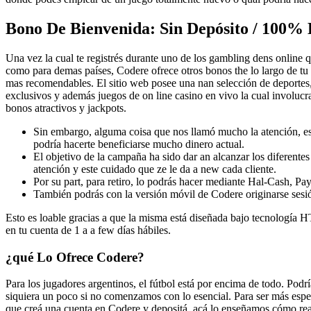
Bono De Bienvenida: Sin Depósito / 100% 
Una vez la cual te registrés durante uno de los gambling dens online 
como para demas países, Codere ofrece otros bonos the lo largo de tu e
mas recomendables. El sitio web posee una nan selección de deportes, 
exclusivos y además juegos de on line casino en vivo la cual involuc
bonos atractivos y jackpots.
Sin embargo, alguma coisa que nos llamó mucho la atención, e
podría hacerte beneficiarse mucho dinero actual.
El objetivo de la campaña ha sido dar an alcanzar los diferent
atención y este cuidado que ze le da a new cada cliente.
Por su part, para retiro, lo podrás hacer mediante Hal-Cash, Pa
También podrás con la versión móvil de Codere originarse sesión,
Esto es loable gracias a que la misma está diseñada bajo tecnología H
en tu cuenta de 1 a a few días hábiles.
¿qué Lo Ofrece Codere?
Para los jugadores argentinos, el fútbol está por encima de todo. Podrí
siquiera un poco si no comenzamos con lo esencial. Para ser más espec
que creá una cuenta en Codere y depositá, acá lo enseñamos cómo reali