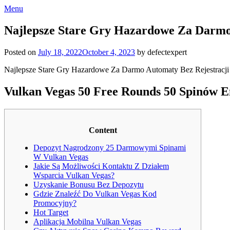
Skip
Menu
to
content
Najlepsze Stare Gry Hazardowe Za Darmo
Posted on
July 18, 2022
October 4, 2023
by defectexpert
Najlepsze Stare Gry Hazardowe Za Darmo Automaty Bez Rejestracji
Vulkan Vegas 50 Free Rounds 50 Spinów 
Content
Depozyt Nagrodzony 25 Darmowymi Spinami
W Vulkan Vegas
Jakie Są Możliwości Kontaktu Z Działem
Wsparcia Vulkan Vegas?
Uzyskanie Bonusu Bez Depozytu
Gdzie Znaleźć Do Vulkan Vegas Kod
Promocyjny?
Hot Target
Aplikacja Mobilna Vulkan Vegas