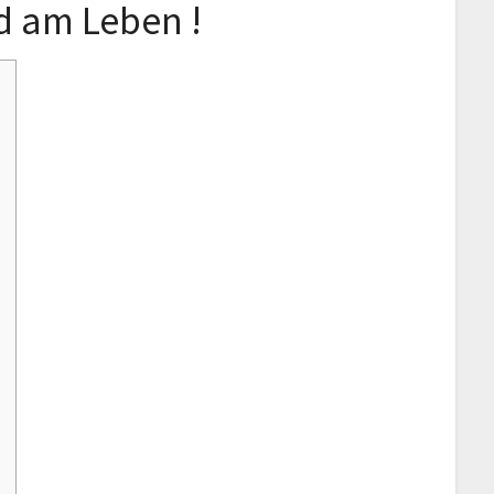
 am Leben !