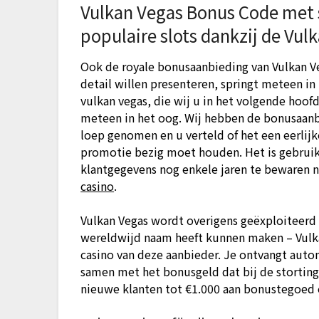
Vulkan Vegas Bonus Code met st
populaire slots dankzij de Vu
Ook de royale bonusaanbieding van Vulkan Ve
detail willen presenteren, springt meteen i
vulkan vegas, die wij u in het volgende hoofd
meteen in het oog. Wij hebben de bonusaanb
loep genomen en u verteld of het een eerlijke
promotie bezig moet houden. Het is gebruik
klantgegevens nog enkele jaren te bewaren n
casino
.
Vulkan Vegas wordt overigens geëxploiteerd 
wereldwijd naam heeft kunnen maken – Vulk
casino van deze aanbieder. Je ontvangt autom
samen met het bonusgeld dat bij de stortin
nieuwe klanten tot €1.000 aan bonustegoed en