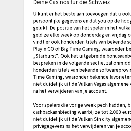
Deine Casinos für die Schweiz
U kunt er het beste aan toevoegen dat u ook
persoonlijke gegevens en dat you op de hoog
gelukt. De positie van het speler in het Vu
geld ze elke week op donderdag en vrijdag 
vindt er ook honderden titels van bekende s
Play’n GO of Big Time Gaming, waaronder be
„Starburst“. Ook het uitgebreide bonusaanbo
bespreken in de volgende sectie, zal onmidde
honderden titels van bekende softwareprovid
Time Gaming, waaronder bekende favorieten z
niet duidelijk uit de Vulkan Vegas algemen
na het verwijderen van je account.
Voor spelers die vorige week pech hadden, b
cashbackaanbieding waarbij ze tot 2.000 euro
niet duidelijk uit de Vulkan Sin city algeme
privégegevens na het verwijderen van je acc