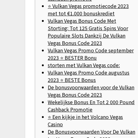
⭐ Vulkan Vegas promotiecode 2023
met tot €1.000 bonuskrediet
Vulkan Vegas Bonus Code Met
Storting: Tot 125 Gratis Spins Voor
Populaire Slots Dankzij De Vulkan
Vegas Bonus Code 2023
Vulkan Vegas Promo Code september
2023 ⭐️ BESTER Bonu
storten met Vulkan Vegas code:
Vulkan Vegas Promo Code augustus
2023 ⭐️ BESTE Bonus
De bonusvoorwaarden voor de Vulkan
Vegas Bonus Code 2023
Wekelijkse Bonus En Tot 2 000 Pound
Cashback Promotie
⭐ Een kijkje in het Volcano Vegas
Casino
De Bonusvoorwaarden Voor De Vulkan