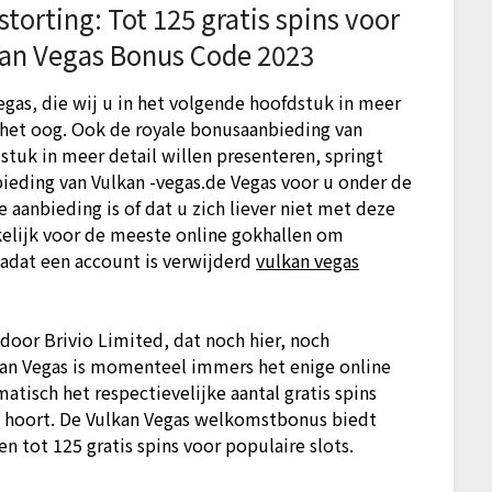
orting: Tot 125 gratis spins voor
lkan Vegas Bonus Code 2023
gas, die wij u in het volgende hoofdstuk in meer
n het oog. Ook de royale bonusaanbieding van
stuk in meer detail willen presenteren, springt
ieding van Vulkan -vegas.de Vegas voor u onder de
 aanbieding is of dat u zich liever niet met deze
elijk voor de meeste online gokhallen om
adat een account is verwijderd
vulkan vegas
door Brivio Limited, dat noch hier, noch
an Vegas is momenteel immers het enige online
atisch het respectievelijke aantal gratis spins
g hoort. De Vulkan Vegas welkomstbonus biedt
 tot 125 gratis spins voor populaire slots.