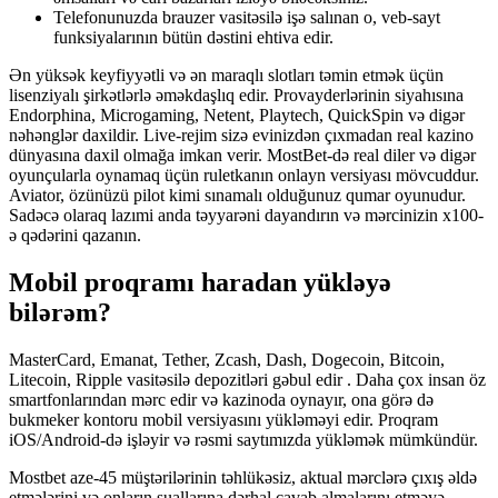
Telefonunuzda brauzer vasitəsilə işə salınan o, veb-sayt
funksiyalarının bütün dəstini ehtiva edir.
Ən yüksək keyfiyyətli və ən maraqlı slotları təmin etmək üçün
lisenziyalı şirkətlərlə əməkdaşlıq edir. Provayderlərinin siyahısına
Endorphina, Microgaming, Netent, Playtech, QuickSpin və digər
nəhənglər daxildir. Live-rejim sizə evinizdən çıxmadan real kazino
dünyasına daxil olmağa imkan verir. MostBet-də real diler və digər
oyunçularla oynamaq üçün ruletkanın onlayn versiyası mövcuddur.
Aviator, özünüzü pilot kimi sınamalı olduğunuz qumar oyunudur.
Sadəcə olaraq lazımi anda təyyarəni dayandırın və mərcinizin x100-
ə qədərini qazanın.
Mobil proqramı haradan yükləyə
bilərəm?
MasterCard, Emanat, Tether, Zcash, Dash, Dogecoin, Bitcoin,
Litecoin, Ripple vasitəsilə depozitləri gəbul edir . Daha çox insan öz
smartfonlarından mərc edir və kazinoda oynayır, ona görə də
bukmeker kontoru mobil versiyasını yükləməyi edir. Proqram
iOS/Android-də işləyir və rəsmi saytımızda yükləmək mümkündür.
Mostbet aze-45 müştərilərinin təhlükəsiz, aktual mərclərə çıxış əldə
etmələrini və onların suallarına dərhal cavab almalarını etməyə