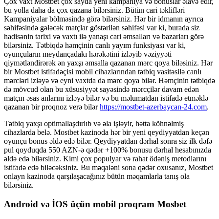
Çox vaxt Mostbet çox sayda yeni kampaniya və bonuslar əlavə edir,
bu yolla daha da çox qazana bilərsiniz. Bütün cari təklifləri
Kampaniyalar bölməsində görə bilərsiniz. Hər bir idmanın ayrıca
səhifəsində gələcək matçlar göstərilən səhifəsi var ki, burada siz
hadisənin tarixi və vaxtı ilə yanaşı cari əmsalları və bazarları görə
bilərsiniz. Tətbiqdə həmçinin canlı yayım funksiyası var ki,
oyunçuların meydançadakı hərəkətini izləyib vəziyyəti
qiymətləndirərək ən yaxşı əmsalla qazanan mərc qoya biləsiniz. Hər
bir Mostbet istifadəçisi mobil cihazlarından tətbiq vasitəsilə canlı
mərcləri izləyə və eyni vaxtda da mərc qoya bilər. Həmçinin tətbiqdə
də mövcud olan bu xüsusiyyət sayəsində mərcçilər davam edən
matçın əsas anlarını izləyə bilər və bu məlumatdan istifadə etməklə
qazanan bir proqnoz verə bilər
https://mostbet-azerbaycan-24.com
.
Tətbiq yaxşı optimallaşdırlıb və əla işləyir, hətta köhnəlmiş
cihazlarda belə. Mostbet kazinoda hər bir yeni qeydiyyatdan keçən
oyunçu bonus əldə edə bilər. Qeydiyyatdan dərhal sonra siz ilk dəfə
pul qoyduqda 550 AZN-ə qədər +100% bonusu dərhal hesabınızda
əldə edə bilərsiniz. Kimi çox populyar və rahat ödəniş metodlarını
istifadə edə biləcəksiniz. Bu məqaləni sona qədər oxusanız, Mostbet
onlayn kazinoda qarşılaşacağınız bütün məqamlarla tanış ola
bilərsiniz.
Android və İOS üçün mobil proqram Mosbet