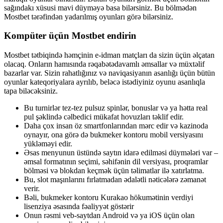
sağındakı xüsusi mavi düyməyə basa bilərsiniz. Bu bölmədən
Mostbet tərəfindən yadarılmış oyunları görə bilərsiniz.
Kompüter üçün Mostbet endirin
Mostbet tətbiqində həmçinin e-idman matçları da sizin üçün əlçatan
olacaq. Onların hamısında rəqabətədavamlı əmsallar və müxtəlif
bazarlar var. Sizin rahatlığınız və naviqasiyanın asanlığı üçün bütün
oyunlar kateqoriyalara ayrılıb, beləcə istədiyiniz oyunu asanlıqla
tapa biləcəksiniz.
Bu turnirlər tez-tez pulsuz spinlər, bonuslar və ya hətta real
pul şəklində cəlbedici mükafat hovuzları təklif edir.
Daha çox insan öz smartfonlarından mərc edir və kazinoda
oynayır, ona görə də bukmeker kontoru mobil versiyasını
yükləməyi edir.
Əsas menyunun üstündə saytın idarə edilməsi düymələri var –
əmsal formatının seçimi, səhifənin dil versiyası, proqramlar
bölməsi və blokdan keçmək üçün təlimatlar ilə xatırlatma.
Bu, slot maşınlarını fırlatmadan ədalətli nəticələrə zəmanət
verir.
Bəli, bukmeker kontoru Kurakao hökumətinin verdiyi
lisenziya əsasında fəaliyyət göstərir
Onun rəsmi veb-saytdan Android və ya iOS üçün olan