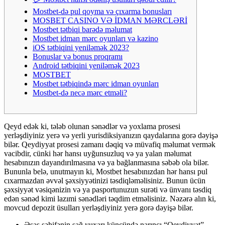
Mostbet-də pul qoyma və çıxarma bonusları
MOSBET CASINO VƏ İDMAN MƏRCLƏRİ
Mostbet tətbiqi barədə məlumat
Mostbet idman mərc oyunları və kazino
iOS tətbiqini yeniləmək 2023?
Bonuslar və bonus proqramı
Android tətbiqini yeniləmək 2023
MOSTBET
Mostbet tətbiqində mərc idman oyunları
Mostbet-də necə mərc etməli?
Qeyd edək ki, tələb olunan sənədlər və yoxlama prosesi
yerləşdiyiniz yerə və yerli yurisdiksiyanızın qaydalarına gorə dəyişə
bilər. Qeydiyyat prosesi zamanı dəqiq və müvafiq məlumat vermək
vacibdir, cünki hər hansı uyğunsuzluq və ya yalan məlumat
hesabınızın dayandırılmasına və ya bağlanmasına səbəb ola bilər.
Bununla belə, unutmayın ki, Mostbet hesabınızdan hər hansı pul
cıxarmazdan əvvəl şəxsiyyətinizi təsdiqləməlisiniz. Bunun ücün
şəxsiyyət vəsiqənizin və ya pasportunuzun surəti və ünvanı təsdiq
edən sənəd kimi lazımi sənədləri təqdim etməlisiniz. Nəzərə alın ki,
movcud depozit üsulları yerləşdiyiniz yerə gorə dəyişə bilər.
Əsas səhifənin sağ yuxarı küncündə narıncı “Qeydiyyat”