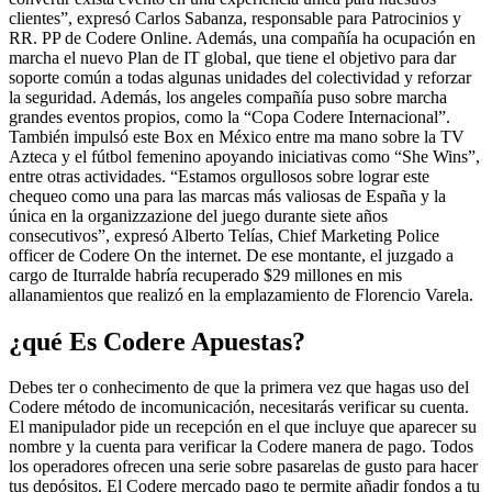
clientes”, expresó Carlos Sabanza, responsable para Patrocinios y
RR. PP de Codere Online. Además, una compañía ha ocupación en
marcha el nuevo Plan de IT global, que tiene el objetivo para dar
soporte común a todas algunas unidades del colectividad y reforzar
la seguridad. Además, los angeles compañía puso sobre marcha
grandes eventos propios, como la “Copa Codere Internacional”.
También impulsó este Box en México entre ma mano sobre la TV
Azteca y el fútbol femenino apoyando iniciativas como “She Wins”,
entre otras actividades. “Estamos orgullosos sobre lograr este
chequeo como una para las marcas más valiosas de España y la
única en la organizzazione del juego durante siete años
consecutivos”, expresó Alberto Telías, Chief Marketing Police
officer de Codere On the internet. De ese montante, el juzgado a
cargo de Iturralde habría recuperado $29 millones en mis
allanamientos que realizó en la emplazamiento de Florencio Varela.
¿qué Es Codere Apuestas?
Debes ter o conhecimento de que la primera vez que hagas uso del
Codere método de incomunicación, necesitarás verificar su cuenta.
El manipulador pide un recepción en el que incluye que aparecer su
nombre y la cuenta para verificar la Codere manera de pago. Todos
los operadores ofrecen una serie sobre pasarelas de gusto para hacer
tus depósitos. El Codere mercado pago te permite añadir fondos a tu