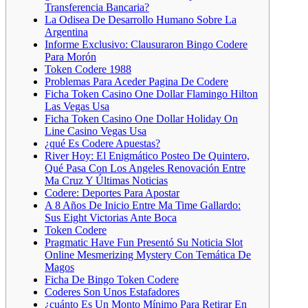
Transferencia Bancaria?
La Odisea De Desarrollo Humano Sobre La
Argentina
Informe Exclusivo: Clausuraron Bingo Codere
Para Morón
Token Codere 1988
Problemas Para Aceder Pagina De Codere
Ficha Token Casino One Dollar Flamingo Hilton
Las Vegas Usa
Ficha Token Casino One Dollar Holiday On
Line Casino Vegas Usa
¿qué Es Codere Apuestas?
River Hoy: El Enigmático Posteo De Quintero,
Qué Pasa Con Los Angeles Renovación Entre
Ma Cruz Y Últimas Noticias
Codere: Deportes Para Apostar
A 8 Años De Inicio Entre Ma Time Gallardo:
Sus Eight Victorias Ante Boca
Token Codere
Pragmatic Have Fun Presentó Su Noticia Slot
Online Mesmerizing Mystery Con Temática De
Magos
Ficha De Bingo Token Codere
Coderes Son Unos Estafadores
¿cuánto Es Un Monto Mínimo Para Retirar En