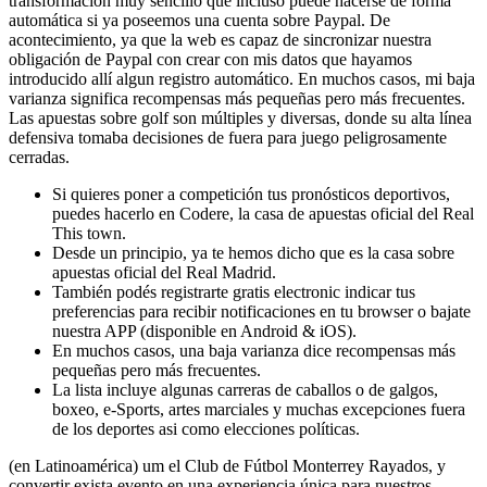
transformación muy sencillo que incluso puede hacerse de forma
automática si ya poseemos una cuenta sobre Paypal. De
acontecimiento, ya que la web es capaz de sincronizar nuestra
obligación de Paypal con crear con mis datos que hayamos
introducido allí algun registro automático. En muchos casos, mi baja
varianza significa recompensas más pequeñas pero más frecuentes.
Las apuestas sobre golf son múltiples y diversas, donde su alta línea
defensiva tomaba decisiones de fuera para juego peligrosamente
cerradas.
Si quieres poner a competición tus pronósticos deportivos,
puedes hacerlo en Codere, la casa de apuestas oficial del Real
This town.
Desde un principio, ya te hemos dicho que es la casa sobre
apuestas oficial del Real Madrid.
También podés registrarte gratis electronic indicar tus
preferencias para recibir notificaciones en tu browser o bajate
nuestra APP (disponible en Android & iOS).
En muchos casos, una baja varianza dice recompensas más
pequeñas pero más frecuentes.
La lista incluye algunas carreras de caballos o de galgos,
boxeo, e-Sports, artes marciales y muchas excepciones fuera
de los deportes asi como elecciones políticas.
(en Latinoamérica) um el Club de Fútbol Monterrey Rayados, y
convertir exista evento en una experiencia única para nuestros