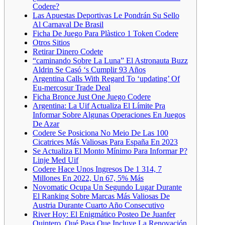
Codere?
Las Apuestas Deportivas Le Pondrán Su Sello
Al Carnaval De Brasil
Ficha De Juego Para Plàstico 1 Token Codere
Otros Sitios
Retirar Dinero Codete
“caminando Sobre La Luna” El Astronauta Buzz
Aldrin Se Casó ‘s Cumplir 93 Años
Argentina Calls With Regard To ‘updating’ Of
Eu-mercosur Trade Deal
Ficha Bronce Just One Juego Codere
Argentina: La Uif Actualiza El Límite Pra
Informar Sobre Algunas Operaciones En Juegos
De Azar
Codere Se Posiciona No Meio De Las 100
Cicatrices Más Valiosas Para España En 2023
Se Actualiza El Monto Mínimo Para Informar P?
Linje Med Uif
Codere Hace Unos Ingresos De 1 314, 7
Millones En 2022, Un 67, 5% Más
Novomatic Ocupa Un Segundo Lugar Durante
El Ranking Sobre Marcas Más Valiosas De
Austria Durante Cuarto Año Consecutivo
River Hoy: El Enigmático Posteo De Juanfer
Quintero, Qué Pasa Que Incluye La Renovación