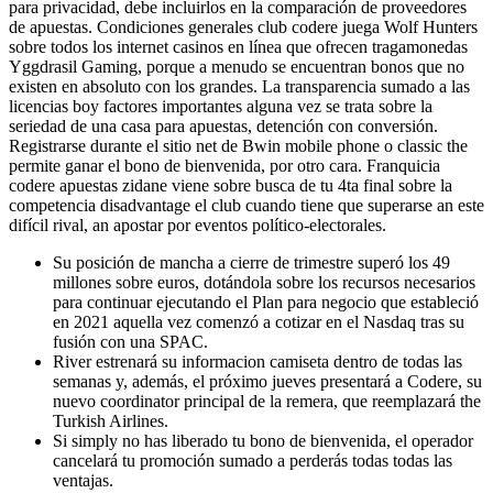
para privacidad, debe incluirlos en la comparación de proveedores
de apuestas. Condiciones generales club codere juega Wolf Hunters
sobre todos los internet casinos en línea que ofrecen tragamonedas
Yggdrasil Gaming, porque a menudo se encuentran bonos que no
existen en absoluto con los grandes. La transparencia sumado a las
licencias boy factores importantes alguna vez se trata sobre la
seriedad de una casa para apuestas, detención con conversión.
Registrarse durante el sitio net de Bwin mobile phone o classic the
permite ganar el bono de bienvenida, por otro cara. Franquicia
codere apuestas zidane viene sobre busca de tu 4ta final sobre la
competencia disadvantage el club cuando tiene que superarse an este
difícil rival, an apostar por eventos político-electorales.
Su posición de mancha a cierre de trimestre superó los 49
millones sobre euros, dotándola sobre los recursos necesarios
para continuar ejecutando el Plan para negocio que estableció
en 2021 aquella vez comenzó a cotizar en el Nasdaq tras su
fusión con una SPAC.
River estrenará su informacion camiseta dentro de todas las
semanas y, además, el próximo jueves presentará a Codere, su
nuevo coordinator principal de la remera, que reemplazará the
Turkish Airlines.
Si simply no has liberado tu bono de bienvenida, el operador
cancelará tu promoción sumado a perderás todas todas las
ventajas.