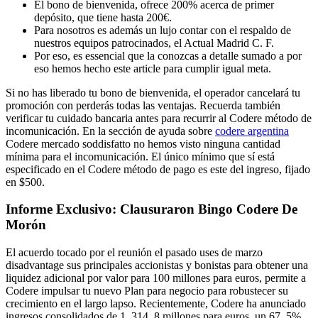
El bono de bienvenida, ofrece 200% acerca de primer
depósito, que tiene hasta 200€.
Para nosotros es además un lujo contar con el respaldo de
nuestros equipos patrocinados, el Actual Madrid C. F.
Por eso, es essencial que la conozcas a detalle sumado a por
eso hemos hecho este article para cumplir igual meta.
Si no has liberado tu bono de bienvenida, el operador cancelará tu
promoción con perderás todas las ventajas. Recuerda también
verificar tu cuidado bancaria antes para recurrir al Codere método de
incomunicación. En la sección de ayuda sobre
codere argentina
Codere mercado soddisfatto no hemos visto ninguna cantidad
mínima para el incomunicación. El único mínimo que sí está
especificado en el Codere método de pago es este del ingreso, fijado
en $500.
Informe Exclusivo: Clausuraron Bingo Codere De
Morón
El acuerdo tocado por el reunión el pasado uses de marzo
disadvantage sus principales accionistas y bonistas para obtener una
liquidez adicional por valor para 100 millones para euros, permite a
Codere impulsar tu nuevo Plan para negocio para robustecer su
crecimiento en el largo lapso. Recientemente, Codere ha anunciado
ingresos consolidados de 1. 314, 8 millones para euros, un 67, 5%