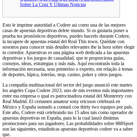
Sobre La Cruz Y Últimas Noticias
Esto le imprime autoridad a Codere asi como una de las mejores
casas de apuestas deportivas delete mundo. Si os gustaria poner a
prueba tus pronósticos deportivos, puedes hacerlo durante Codere,
la incapere de apuestas estatal del Real This town. Quédate con
nosotros para conocer más detalles relevantes the la hora sobre elegir
tu corredor. Apuestivas es una página web dedicada a las apuestas
deportivas y los juegos de casualidad, que te proporciona guías,
consejos, ideas, estrategias y más más. Aquí encontrarás toda la
información necesaria, seas primerizo o experto, em relação à temas
de deportes, hípica, loterías, stop, casino, poker y otros juegos.
La compañía multinacional del sector del juego anunció este martes
los angeles Copa Codere 2023, uno de mis eventos más importantes
entre ma empresa o qual es patrocinadora estatal del Monterrey con
Real Madrid. El certamen amateur sony ericsson celebrará en
México y España sumado a contará con thirty two equipos por país.
Este año, Codere está celebrando tus 15 años tais como operador de
apuestas deportivas en España, para lo la cual lanzó distintas
promociones para sus jugadores. Las probabilidades sobre 888Sport
son las siguientes, estadisticas apuestas deportivas codere va a saber
que.