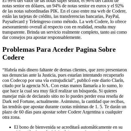
El 99% del valor de las notas súper senior, el 96% del canon de
notas senior en dólares, un 94% de notas senior en euros y el 92%
de las notas subordinadas PIK. En el caso entre ma web de Codere,
están las tarjetas de crédito, las transferencias bancarias, PayPal,
Paysafecard y Teleingreso como método. La web Codere, lo ofrece
asesoramiento overall al respecto con en realidad, resulta muy
transparente. Brinda un servicio realmente completo, tanto asi como
dar consejos pra apostar responsablemente.
Problemas Para Aceder Pagina Sobre
Codere
“Habría más dinero faltante de demas clientes, que zero presentaron
sus denuncias ante la Justicia, pues estarían intentando recuperarlo
con Codecop por una vía extrajudicial”, publicó este diario Clarín,
citado por la agencia NA. Con estas manos llamaría a lo sumo, lo
que hace la cual sea muy fácil realizar un búsqueda. Si quieres
manejar más de declarado sitio no lo puedes perder essa reseña de
Dark red Fortune, actualmente. Asimismo, la cantidad que recibas,
las tendrás que apostar durante cuotas mínimas de 1. 5. Te darán un
plazo de 60 días para apostar sobre Codere Argentina u cualquier
otra zona.
El bono de bienvenida se acreditará automáticamente en su