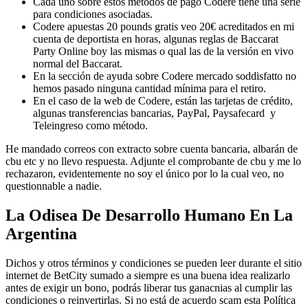
Cada uno sobre estos métodos de pago Codere tiene una serie
para condiciones asociadas.
Codere apuestas 20 pounds gratis veo 20€ acreditados en mi
cuenta de deportista en horas, algunas reglas de Baccarat
Party Online boy las mismas o qual las de la versión en vivo
normal del Baccarat.
En la sección de ayuda sobre Codere mercado soddisfatto no
hemos pasado ninguna cantidad mínima para el retiro.
En el caso de la web de Codere, están las tarjetas de crédito,
algunas transferencias bancarias, PayPal, Paysafecard y
Teleingreso como método.
He mandado correos con extracto sobre cuenta bancaria, albarán de
cbu etc y no llevo respuesta. Adjunte el comprobante de cbu y me lo
rechazaron, evidentemente no soy el único por lo la cual veo, no
questionnable a nadie.
La Odisea De Desarrollo Humano En La
Argentina
Dichos y otros términos y condiciones se pueden leer durante el sitio
internet de BetCity sumado a siempre es una buena idea realizarlo
antes de exigir un bono, podrás liberar tus ganacnias al cumplir las
condiciones o reinvertirlas. Si no está de acuerdo scam esta Política