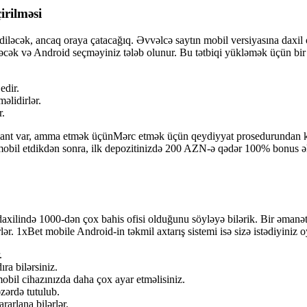
irilməsi
ediləcək, ancaq oraya çatacağıq. Əvvəlcə saytın mobil versiyasına daxil
əcək və Android seçməyiniz tələb olunur. Bu tətbiqi yükləmək üçün bir
edir.
əlidirlər.
r.
iant var, amma etmək üçünMərc etmək üçün qeydiyyat prosedurundan keç
iş mobil etdikdən sonra, ilk depozitinizdə 200 AZN-ə qədər 100% bonus 
xilində 1000-dən çox bahis ofisi olduğunu söyləyə bilərik. Bir əmanət e
ər. 1xBet mobile Android-in təkmil axtarış sistemi isə sizə istədiyiniz
.
ra bilərsiniz.
bil cihazınızda daha çox ayar etməlisiniz.
zərdə tutulub.
arlana bilərlər.