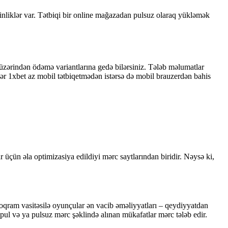
inliklər var. Tətbiqi bir online mağazadan pulsuz olaraq yükləmək
 üzərindən ödəmə variantlarına gedə bilərsiniz. Tələb məlumatlar
istər 1xbet az mobil tətbiqetmədən istərsə də mobil brauzerdən bahis
r üçün əla optimizasiya edildiyi mərc saytlarından biridir. Nəysə ki,
Proqram vasitəsilə oyunçular ən vacib əməliyyatları – qeydiyyatdan
pul və ya pulsuz mərc şəklində alınan mükafatlar mərc tələb edir.