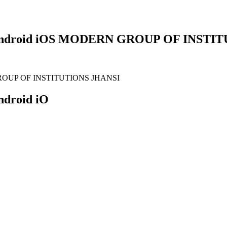
ir Android iOS MODERN GROUP OF INST
N GROUP OF INSTITUTIONS JHANSI
ndroid iO