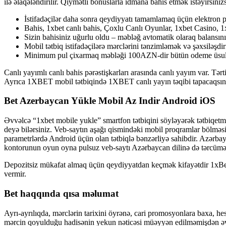
ilə əlaqələndirilir. Qiymətli bonuslarla idmana bahis etmək istəyirsiniz
İstifadəçilər daha sonra qeydiyyatı tamamlamaq üçün elektron po
Bahis, 1xbet canlı bahis, Çoxlu Canlı Oyunlar, 1xbet Casino, 
Sizin bahisiniz uğurlu oldu – məbləğ avtomatik olaraq balansını
Mobil tətbiq istifadəçilərə mərclərini tənzimləmək və şəxsiləşdi
Minimum pul çixarmaq məbləği 100AZN-dir bütün odeme üsull
Canlı yayımlı canlı bahis pərəstişkarları arasında canlı yayım var. Tərt
Ayrıca 1XBET mobil tətbiqində 1XBET canlı yayın təqibi tapacaqsını
Bet Azerbaycan Yükle Mobil Az Indir Android iOS
Əvvəlcə “1xbet mobile yukle” smartfon tətbiqini söyləyərək tətbiqetm
deyə bilərsiniz. Veb-saytın aşağı qismindəki mobil proqramlar bölməsi
parametrlərdə Android üçün olan tətbiqlə bənzərliyə sahibdir. Azərbay
kontorunun oyun oyna pulsuz veb-saytı Azərbaycan dilinə də tərcü
Depozitsiz mükafat almaq üçün qeydiyyatdan keçmək kifayətdir 1xBet.
vermir.
Bet haqqında qısa məlumat
Ayrı-ayrılıqda, mərclərin tarixini öyrənə, cari promosyonlara baxa, hes
mərcin qoyulduğu hadisənin yekun nəticəsi müəyyən edilməmişdən əvv