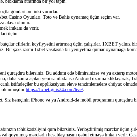
sə, bloklama ətrafında bir yol tapın.
çtla göndərilən linki vururlar.
1xbet Casino Oyunları, Toto və Bahis oynamaq üçün seçim var.
za əlavə olunur.
rmək imkanı da verir.
ari üçün.
ibatçılar efirlərin keyfiyyətini artırmaq üçün çalışırlar. 1XBET yalnız bi
z. Bir şəxs rəsmi 1xbet vasitəsilə bir yeniyetmə qumar oynamağa köm
əni quraşdıra bilərsiniz. Bu addımı edə bilmirsinizsə və ya axtarış mot
nə, daha sonra açılan yeni səhifədə isə Android üzərinə klikləyərək, 1x
canlı istifadəçilər bu applikasiyanı əlavə tənzimləmələrə ehtiyac olmad
mə olunmuşdur
https://1xbet-giris24.com/live/
.
 Siz həmçinin iPhone və ya Android-də mobil proqramını quraşdıra bilə
abınızın təhlükəsizliyini qura bilərsiniz. Yerləşdirilmiş mərclər üçün ş
əl qoyulmuş mərclərin hesablaşmasını qəbul etməyə imkan verir. Cash