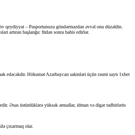
əhv qeydiyyat – Pasportunuzu göndərməzdən əvvəl onu düzəldin.
əri artıran başlanğıc fitdən sonra bahis edirlər.
kömək edəcəkdir. Hökumət Azərbaycan sakinləri üçün rəsmi saytı 1xbet
ir. Əsas üstünlüklərə yüksək əmsallar, idman və digər tədbirlərin
ilə çıxarmaq olar.