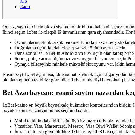
iOS
Canlı
Onsuz, saytı daxil etmək və siyahıdan bir idman bahisini seçmək m
İkinci seçim 1xbet ilə əlaqəli IP ünvanlarının qara siyahısındadır. Hər 
Oyunçuların təhlükəsizlik parametrlərində əlavə dəyişikliklər e
Doğrulama üçün faydalı olacaq sənəd növünü ayrıca seçin.
Daha sonra isə 1xBet-in Android və iOS üçün olan tətbiqlərinə 
Sonra, pul çıxarmaq üçün ozuvuze uygun bir yontem seçin.Pul 
Oynaya biləcəyiniz minlərlə müxtəlif slot oyunu var, lakin hamısı 
Rəsmi sayt 1xbet açılmırsa, idmana bahis etmək üçün digər yolları ta
bloklamaq üçün tədbirlər görə bilər. 1xbet rəhbərliyi beynəlxalq lisenz
Bet Azərbaycan: rəsmi saytın nəzərdən keç
1xBet kazino ən böyük beynəlxalq bukmeker kontorlarından biridir. Ha
böyük seçimi və zəngin bonus seçimi daxildir.
Mobil tətbiqin daha biri üstünlüyü isə mərc etdiyiniz oyunlar haqq
Vəsaitləri Visa, Mastercard, Maestro, Visa Qiwi Wallet ödəniş s
İnfrastruktur və güvenilirlikte 1xbet giriş 2023 bəzi çətinliklər v