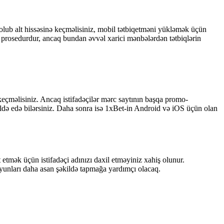
 olub alt hissəsinə keçməlisiniz, mobil tətbiqetməni yükləmək üçün
 prosedurdur, ancaq bundan əvvəl xarici mənbələrdən tətbiqlərin
məlisiniz. Ancaq istifadəçilər mərc saytının başqa promo-
əldə edə bilərsiniz. Daha sonra isə 1xBet-in Android və iOS üçün olan
tmək üçün istifadəçi adınızı daxil etməyiniz xahiş olunur.
 oyunları daha asan şəkildə tapmağa yardımçı olacaq.