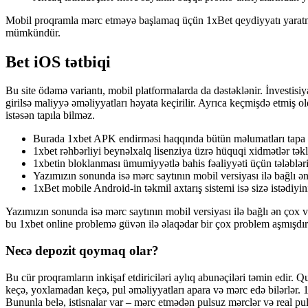
Mobil proqramla mərc etməyə başlamaq üçün 1xBet qeydiyyatı yaratmağı
mümkündür.
Bet iOS tətbiqi
Bu site ödəmə variantı, mobil platformalarda da dəstəklənir. İnvestis
girilsə maliyyə əməliyyatları həyata keçirilir. Ayrıca keçmişdə etmiş o
istəsən tapıla bilməz.
Burada 1xbet APK endirməsi haqqında bütün məlumatları tapa b
1xbet rəhbərliyi beynəlxalq lisenziya üzrə hüquqi xidmətlər təkli
1xbetin bloklanması ümumiyyətlə bahis fəaliyyəti üçün tələblərin
Yazımızın sonunda isə mərc saytının mobil versiyası ilə bağlı ən
1xBet mobile Android-in təkmil axtarış sistemi isə sizə istədiy
Yazımızın sonunda isə mərc saytının mobil versiyası ilə bağlı ən çox ve
bu 1xbet online problemə güvən ilə əlaqədar bir çox problem aşmışdır
Necə depozit qoymaq olar?
Bu cür proqramların inkişaf etdiriciləri aylıq abunəçiləri təmin edir.
keçə, yoxlamadan keçə, pul əməliyyatları apara və mərc edə bilərlər. 
Bununla belə, istisnalar var – mərc etmədən pulsuz mərclər və real pu