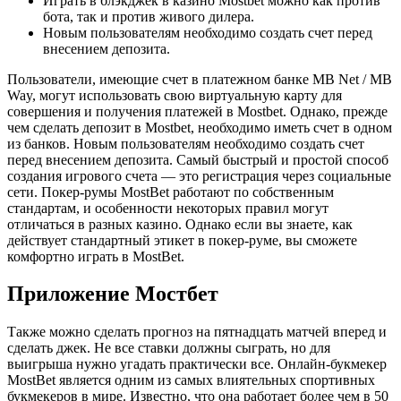
Играть в блэкджек в казино Mostbet можно как против
бота, так и против живого дилера.
Новым пользователям необходимо создать счет перед
внесением депозита.
Пользователи, имеющие счет в платежном банке MB Net / MB
Way, могут использовать свою виртуальную карту для
совершения и получения платежей в Mostbet. Однако, прежде
чем сделать депозит в Mostbet, необходимо иметь счет в одном
из банков. Новым пользователям необходимо создать счет
перед внесением депозита. Самый быстрый и простой способ
создания игрового счета — это регистрация через социальные
сети. Покер-румы MostBet работают по собственным
стандартам, и особенности некоторых правил могут
отличаться в разных казино. Однако если вы знаете, как
действует стандартный этикет в покер-руме, вы сможете
комфортно играть в MostBet.
Приложение Мостбет
Также можно сделать прогноз на пятнадцать матчей вперед и
сделать джек. Не все ставки должны сыграть, но для
выигрыша нужно угадать практически все. Онлайн-букмекер
MostBet является одним из самых влиятельных спортивных
букмекеров в мире. Известно, что она работает более чем в 50