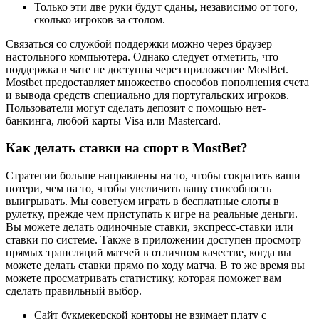
Только эти две руки будут сданы, независимо от того,
сколько игроков за столом.
Связаться со службой поддержки можно через браузер
настольного компьютера. Однако следует отметить, что
поддержка в чате не доступна через приложение MostBet.
Mostbet предоставляет множество способов пополнения счета
и вывода средств специально для португальских игроков.
Пользователи могут сделать депозит с помощью нет-
банкинга, любой карты Visa или Mastercard.
Как делать ставки на спорт в MostBet?
Стратегии больше направлены на то, чтобы сократить ваши
потери, чем на то, чтобы увеличить вашу способность
выигрывать. Мы советуем играть в бесплатные слоты в
рулетку, прежде чем приступать к игре на реальные деньги.
Вы можете делать одиночные ставки, экспресс-ставки или
ставки по системе. Также в приложении доступен просмотр
прямых трансляций матчей в отличном качестве, когда вы
можете делать ставки прямо по ходу матча. В то же время вы
можете просматривать статистику, которая поможет вам
сделать правильный выбор.
Сайт букмекерской конторы не взимает плату с