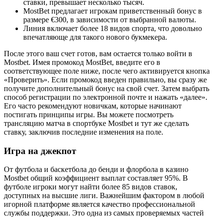
ставки, превышает несколько тысяч.
MostBet предлагает игрокам приветственный бонус в
размере €300, в зависимости от выбранной валюты.
Линия включает более 18 видов спорта, что довольно
впечатляюще для такого нового букмекера.
После этого ваш счет готов, вам остается только войти в
Mostbet. Имея промокод MostBet, введите его в
соответствующее поле ниже, после чего активируется кнопка
«Проверить». Если промокод введен правильно, вы сразу же
получите дополнительный бонус на свой счет. Затем выбрать
способ регистрации по электронной почте и нажать «далее».
Его часто рекомендуют новичкам, которые начинают
постигать принципы игры. Вы можете посмотреть
трансляцию матча в спортбуке Mostbet и тут же сделать
ставку, заключив последние изменения на поле.
Игра на джекпот
От футбола и баскетбола до бенди и флорбола в казино
Mostbet общий коэффициент выплат составляет 95%. В
футболе игроки могут найти более 85 видов ставок,
доступных на высшие лиги. Важнейшим фактором в любой
игорной платформе является качество профессиональной
службы поддержки. Это одна из самых проверяемых частей