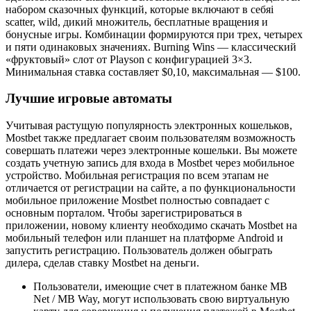
набором сказочных функций, которые включают в себяi
scatter, wild, дикий множитель, бесплатные вращения и
бонусные игры. Комбинации формируются при трех, четырех
и пяти одинаковых значениях. Burning Wins — классический
«фруктовый» слот от Playson с конфигурацией 3×3.
Минимальная ставка составляет $0,10, максимальная — $100.
Лучшие игровые автоматы
Учитывая растущую популярность электронных кошельков,
Mostbet также предлагает своим пользователям возможность
совершать платежи через электронные кошельки. Вы можете
создать учетную запись для входа в Mostbet через мобильное
устройство. Мобильная регистрация по всем этапам не
отличается от регистрации на сайте, а по функциональности
мобильное приложение Mostbet полностью совпадает с
основным порталом. Чтобы зарегистрироваться в
приложении, новому клиенту необходимо скачать Mostbet на
мобильный телефон или планшет на платформе Android и
запустить регистрацию. Пользователь должен обыграть
дилера, сделав ставку Mostbet на деньги.
Пользователи, имеющие счет в платежном банке MB
Net / MB Way, могут использовать свою виртуальную