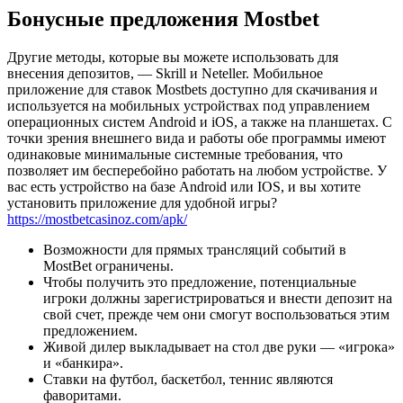
Бонусные предложения Mostbet
Другие методы, которые вы можете использовать для
внесения депозитов, — Skrill и Neteller. Мобильное
приложение для ставок Mostbets доступно для скачивания и
используется на мобильных устройствах под управлением
операционных систем Android и iOS, а также на планшетах. С
точки зрения внешнего вида и работы обе программы имеют
одинаковые минимальные системные требования, что
позволяет им бесперебойно работать на любом устройстве. У
вас есть устройство на базе Android или IOS, и вы хотите
установить приложение для удобной игры?
https://mostbetcasinoz.com/apk/
Возможности для прямых трансляций событий в
MostBet ограничены.
Чтобы получить это предложение, потенциальные
игроки должны зарегистрироваться и внести депозит на
свой счет, прежде чем они смогут воспользоваться этим
предложением.
Живой дилер выкладывает на стол две руки — «игрока»
и «банкира».
Ставки на футбол, баскетбол, теннис являются
фаворитами.