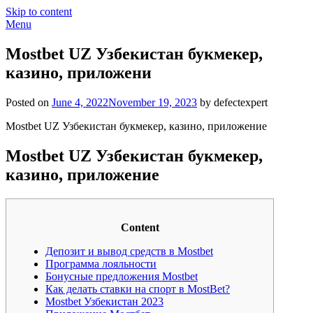
Skip to content
Menu
Mostbet UZ Узбекистан букмекер,
казино, приложени
Posted on
June 4, 2022
November 19, 2023
by defectexpert
Mostbet UZ Узбекистан букмекер, казино, приложение
Mostbet UZ Узбекистан букмекер,
казино, приложение
Content
Депозит и вывод средств в Mostbet
Программа лояльности
Бонусные предложения Mostbet
Как делать ставки на спорт в MostBet?
Mostbet Узбекистан 2023