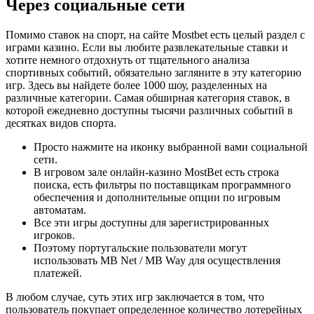
Через социальные сети
Помимо ставок на спорт, на сайте Mostbet есть целый раздел с
играми казино. Если вы любите развлекательные ставки и
хотите немного отдохнуть от тщательного анализа
спортивных событий, обязательно загляните в эту категорию
игр. Здесь вы найдете более 1000 шоу, разделенных на
различные категории. Самая обширная категория ставок, в
которой ежедневно доступны тысячи различных событий в
десятках видов спорта.
Просто нажмите на иконку выбранной вами социальной
сети.
В игровом зале онлайн-казино MostBet есть строка
поиска, есть фильтры по поставщикам программного
обеспечения и дополнительные опции по игровым
автоматам.
Все эти игры доступны для зарегистрированных
игроков.
Поэтому португальские пользователи могут
использовать MB Net / MB Way для осуществления
платежей.
В любом случае, суть этих игр заключается в том, что
пользователь покупает определенное количество лотерейных