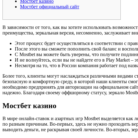
Мостбет казино
Мостбет официальный сайт
В зависимости от того, как вы хотите использовать возможност
преимущества, зеркальная версия, несомненно, заслуживает вн
Этот процесс будет осуществляться в соответствии с пр
После этого вы сможете пополнить свой баланс и воспо
С Mostbet вы можете быть уверены, что получите подли
И не волнуйтесь, если вы не найдете его в Play Market –
Несмотря на то, что в России компания работает под наз
Более того, клиенты могут наслаждаться различными видами ст
безопасную и комфортную среду, в которой наши клиенты смо
необходимо предпринять для авторизации на официальном сайте
надежно. Благодаря своему оффшорному статусу, зеркало Mostb
Мостбет казино
В мире онлайн-ставок и азартных игр Mostbet выделяется как 
по разным причинам. Во-первых, здесь не нужно проходить вер
выводить деньги, не раскрывая своей личности. Во-вторых, зер