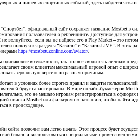
улярных и нишевых спортивных событий, здесь найдется что-то 
м “Спортбет”, официальный сайт сохраняет название Mostbet в с
ирования пользователей о ребрендинге. Доступное для устройст
е волнуйтесь, если вы не найдете его в Play Market – это потом
елей пользуются разделы “Казино” и “Казино-LIVE”. В этих ра
дилерами
https://mostbetuzonline.com/aviator/
.
ам одинаковые возможности, так что все сводится к личным пред
предлагает своим клиентам максимальный игровой опыт с широки
ьзовать зеркальную версию по разным причинам.
отает в условиях более строгих правил и защиты пользователей
вателей будут гарантированы. В мире онлайн-букмекеров Mostbe
и нелегально, это не мешало игрокам регистрироваться в офшора
нкцией поиска Mostbet или фильтром по названию, чтобы найти 
ться в происходящее.
йн сайта позволит вам легко начать. Этот процесс будет осущес
 свой баланс и воспользоваться специальными приветственными 