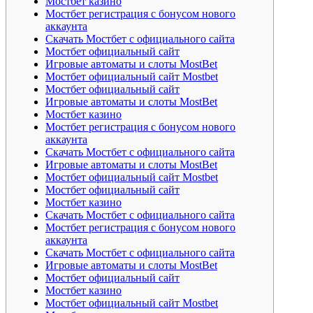
Мостбет казино
Мостбет регистрация с бонусом нового
аккаунта
Скачать Мостбет с официального сайта
Мостбет официальный сайт
Игровые автоматы и слоты MostBet
Мостбет официальный сайт Mostbet
Мостбет официальный сайт
Игровые автоматы и слоты MostBet
Мостбет казино
Мостбет регистрация с бонусом нового
аккаунта
Скачать Мостбет с официального сайта
Игровые автоматы и слоты MostBet
Мостбет официальный сайт Mostbet
Мостбет официальный сайт
Мостбет казино
Скачать Мостбет с официального сайта
Мостбет регистрация с бонусом нового
аккаунта
Скачать Мостбет с официального сайта
Игровые автоматы и слоты MostBet
Мостбет официальный сайт
Мостбет казино
Мостбет официальный сайт Mostbet