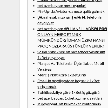
bet azerbaycan merc oyunlari
Pin-Up-da Aviator-da necə qalib gəlmək
Şəxsi hesabınıza giriş edərək telefonla
qeydiyyat
bet azerbaycan dƏ HANSI HADİSƏLƏRƏ
ONLAYN MƏRC ETMƏK
MÜMKÜNDÜR? İDMAN ÜZRƏ HANSI
PROQNOZLARA ÜSTÜNLÜK VERİLİR?
Sosial şəbəkələr və messencer vasitəsilə
1xBet qeydiyyat
Planşet Və Telefonlar Üçün 1xbet Mobil
Versiyası
Mərc şirkəti üzrə 1xBet giriş
Email-lə qeydiyyatdan keçərək 1xBet
giriş etmək
Təhlükəsizliyə görə 1xBet iş güzgüsü
bet azerbaycan, 1xbet az, merc saytlari
in qeydiyyatı və bukmeker kontorunun