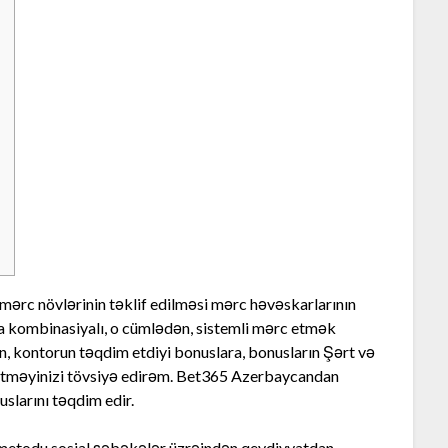
mərc növlərinin təklif edilməsi mərc həvəskarlarının
ya kombinasiyalı, o cümlədən, sistemli mərc etmək
, kontorun təqdim etdiyi bonuslara, bonusların Şərt və
 etməyinizi tövsiyə edirəm. Bet365 Azerbaycandan
slarını təqdim edir.
 metodu sosial şəbəkələr üzrəindən qeydiyyatdan