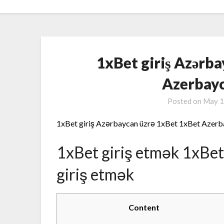
Skip
to
content
1xBet giriş Azərb
Azerbay
Posted on
May 1
1xBet giriş Azərbaycan üzrə 1xBet 1xBet Azerb
1xBet giriş etmək 1xBet 
giriş etmək
Content