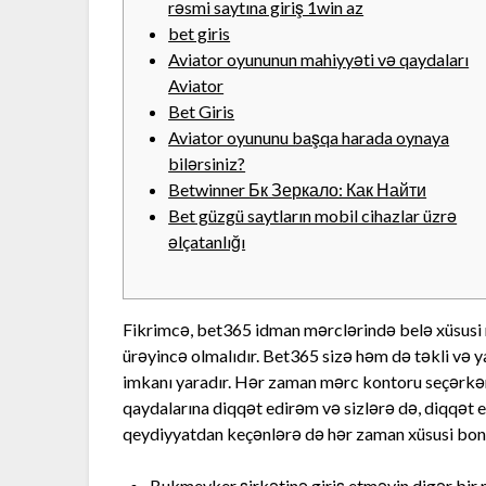
rəsmi saytına giriş 1win az
bet giris
Aviator oyununun mahiyyəti və qaydaları
Aviator
Bet Giris
Aviator oyununu başqa harada oynaya
bilərsiniz?
Betwinner Бк Зеркало: Как Найти
Bet güzgü saytların mobil cihazlar üzrə
əlçatanlığı
Fikrimcə, bet365 idman mərclərində belə xüsusi 
ürəyincə olmalıdır. Bet365 sizə həm də təkli və 
imkanı yaradır. Hər zaman mərc kontoru seçərkən
qaydalarına diqqət edirəm və sizlərə də, diqqət
qeydiyyatdan keçənlərə də hər zaman xüsusi bonu
Bukmeyker şirkətinə giriş etməyin digər bir