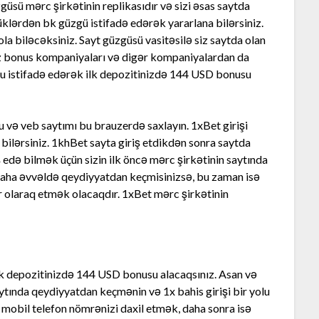
üsü mərc şirkətinin replikasıdır və sizi əsas saytda
üklərdən bk güzgü istifadə edərək yararlana bilərsiniz.
la biləcəksiniz. Sayt güzgüsü vasitəsilə siz saytda olan
siz bonus kompaniyaları və digər kompaniyalardan da
zu istifadə edərək ilk depozitinizdə 144 USD bonusu
və veb saytımı bu brauzerdə saxlayın. 1xBet girişi
 bilərsiniz. 1khBet sayta giriş etdikdən sonra saytda
 edə bilmək üçün sizin ilk öncə mərc şirkətinin saytında
daha əvvəldə qeydiyyatdan keçmisinizsə, bu zaman isə
r olaraq etmək olacaqdır. 1xBet mərc şirkətinin
k depozitinizdə 144 USD bonusu alacaqsınız. Asan və
tında qeydiyyatdan keçmənin və 1x bahis girişi bir yolu
n mobil telefon nömrənizi daxil etmək, daha sonra isə