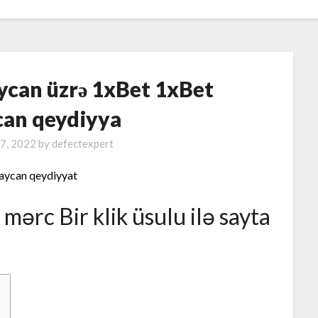
aycan üzrə 1xBet 1xBet
can qeydiyya
7, 2022
by defectexpert
aycan qeydiyyat
mərc Bir klik üsulu ilə sayta