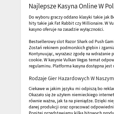
Najlepsze Kasyna Online W Po
Do wyboru graczy oddano klasyki takie jak 
hity takie jak Fat Rabbit czy Millionaire. W 
kasyno oferuje na zasadzie wyłączności.
Bestsellerowy slot Razor Shark od Push Gam
Zostań rekinem podmorskich głębin i zgarni
Kontynuując, wyrażasz zgodę na wdrażanie p
cookie. W kasynie Vulkan Vegas temat odpow
regulaminu. Platforma kasyna dostępna jest 
Rodzaje Gier Hazardowych W Naszym
Ciekawe w jakim języku mi odpiszą bo rek
Okazało się że użyłem niemieckiego interne
równie ważna, jak ta na pieniądze. Dzięki n
danej produkcji oraz opracować odpowiedni
Poniżej przedstawiamy kilka hitowych produk