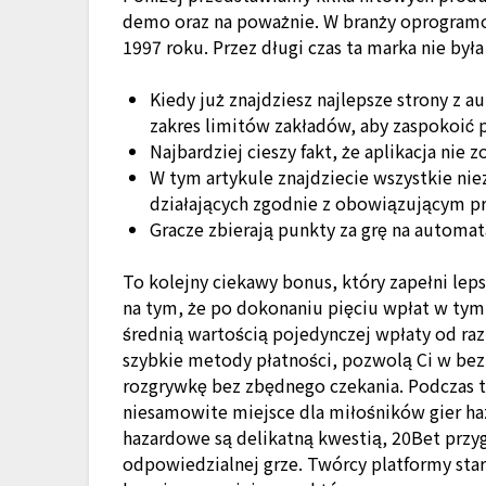
demo oraz na poważnie. W branży oprogramo
1997 roku. Przez długi czas ta marka nie był
Kiedy już znajdziesz najlepsze strony z a
zakres limitów zakładów, aby zaspokoić 
Najbardziej cieszy fakt, że aplikacja nie 
W tym artykule znajdziecie wszystkie ni
działających zgodnie z obowiązującym 
Gracze zbierają punkty za grę na autom
To kolejny ciekawy bonus, który zapełni le
na tym, że po dokonaniu pięciu wpłat w tym
średnią wartością pojedynczej wpłaty od ra
szybkie metody płatności, pozwolą Ci w be
rozgrywkę bez zbędnego czekania. Podczas t
niesamowite miejsce dla miłośników gier h
hazardowe są delikatną kwestią, 20Bet przy
odpowiedzialnej grze. Twórcy platformy star