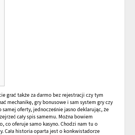
 grać także za darmo bez rejestracji czy tym
ać mechanikę, gry bonusowe i sam system gry czy
samej oferty, jednocześnie jasno deklarując, że
zejrzeć cały spis samemu. Można bowiem
, co oferuje samo kasyno. Chodzi nam tu o
y. Cała historia oparta jest o konkwistadorze