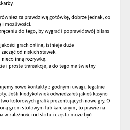
skarby.
również za prawdziwą gotówkę, dobrze jednak, co
ę i możliwości.
ręceniu do tego, by wygrać i poprawić swój bilans
akości grach online, istnieje duże
zacząć od niskich stawek.
 nieco inną rozrywkę.
ie i proste transakcje, a do tego ma świetny
iązujemy nowe kontakty z godnymi uwagi, legalnie
ty. Jeśli kiedykolwiek odwiedzałeś jakieś kasyno
two kolorowych grafik prezentujących nowe gry. O
coną grom stołowym lub karcianym, to prawie na
na w zależności od slotu i często może być