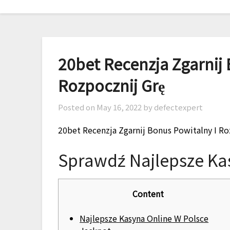
Skip
to
content
20bet Recenzja Zgarnij 
Rozpocznij Grę
Posted on
May 16, 2022
by defectexpert
20bet Recenzja Zgarnij Bonus Powitalny I Ro
Sprawdź Najlepsze Ka
Content
Najlepsze Kasyna Online W Polsce