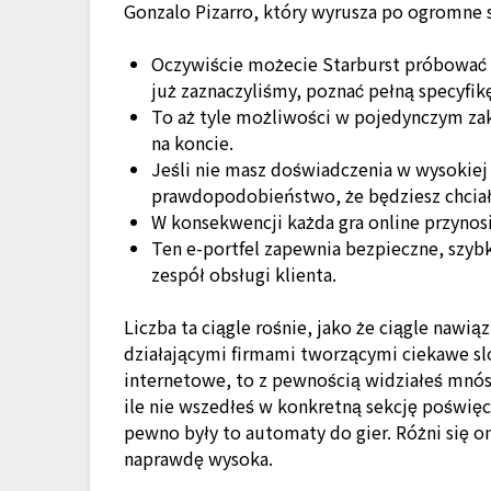
Gonzalo Pizarro, który wyrusza po ogromne 
Oczywiście możecie Starburst próbować 
już zaznaczyliśmy, poznać pełną specyfik
To aż tyle możliwości w pojedynczym zak
na koncie.
Jeśli nie masz doświadczenia w wysokiej j
prawdopodobieństwo, że będziesz chciał 
W konsekwencji każda gra online przynosi
Ten e-portfel zapewnia bezpieczne, szybk
zespół obsługi klienta.
Liczba ta ciągle rośnie, jako że ciągle naw
działającymi firmami tworzącymi ciekawe slo
internetowe, to z pewnością widziałeś mnós
ile nie wszedłeś w konkretną sekcję poświę
pewno były to automaty do gier. Różni się o
naprawdę wysoka.