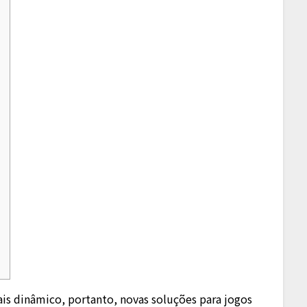
ais dinâmico, portanto, novas soluções para jogos