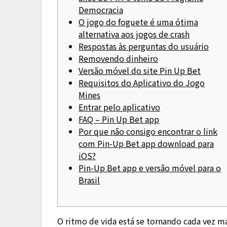
Democracia
O jogo do foguete é uma ótima
alternativa aos jogos de crash
Respostas às perguntas do usuário
Removendo dinheiro
Versão móvel do site Pin Up Bet
Requisitos do Aplicativo do Jogo
Mines
Entrar pelo aplicativo
FAQ – Pin Up Bet app
Por que não consigo encontrar o link
com Pin-Up Bet app download para
iOS?
Pin-Up Bet app e versão móvel para o
Brasil
O ritmo de vida está se tornando cada vez m