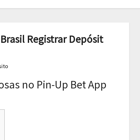
rasil Registrar Depósit
sito
osas no Pin-Up Bet App