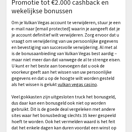
Promotie tot €2.000 cashback en
wekelijkse bonussen
Om je Vulkan Vegas account te verwijderen, stuur je een
e-mail naar [email protected] waarin je aangeeft dat je
je account definitief wilt verwijderen. Zorg ervoor dat u
vraagt om verwijdering van uw persoonlijke gegevens
en bevestiging van succesvolle verwijdering. Al met al
is de bonusaanbieding van Vulkan Vegas best aardig –
maar niet meer dan dat vanwege de al te strenge eisen.
U kunt er het beste aan toevoegen dat u ook de
voorkeur geeft aan het wissen van uw persoonlijke
gegevens en dat u op de hoogte wilt worden gesteld
als het wissen is gelukt
vulkan vegas casino
.
Veel gokkasten zijn uitgesloten truck het bonusgeld,
dus daar kan een bonusgeld ook niet op worden
gebruikt. Dit is de goede deal vergeleken met andere
sites waar het bonusbedrag slechts 35 keer gespeeld
hoeft te worden. Ook het vermelden waard is het feit
dat het enkele dagen kan duren voordat een winst op