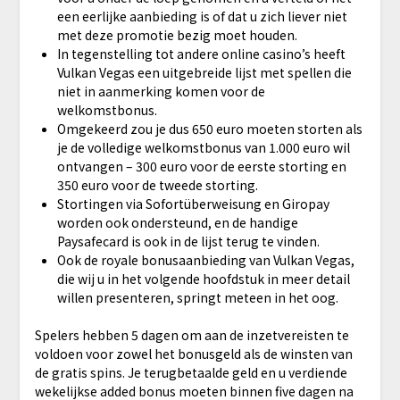
een eerlijke aanbieding is of dat u zich liever niet
met deze promotie bezig moet houden.
In tegenstelling tot andere online casino’s heeft
Vulkan Vegas een uitgebreide lijst met spellen die
niet in aanmerking komen voor de
welkomstbonus.
Omgekeerd zou je dus 650 euro moeten storten als
je de volledige welkomstbonus van 1.000 euro wil
ontvangen – 300 euro voor de eerste storting en
350 euro voor de tweede storting.
Stortingen via Sofortüberweisung en Giropay
worden ook ondersteund, en de handige
Paysafecard is ook in de lijst terug te vinden.
Ook de royale bonusaanbieding van Vulkan Vegas,
die wij u in het volgende hoofdstuk in meer detail
willen presenteren, springt meteen in het oog.
Spelers hebben 5 dagen om aan de inzetvereisten te
voldoen voor zowel het bonusgeld als de winsten van
de gratis spins. Je terugbetaalde geld en u verdiende
wekelijkse added bonus moeten binnen five dagen na