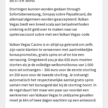
BESTER Bonu
Stortingen kunnen worden gedaan through
Sofortüberweisung, Giropay sobre Paysafecard, die
allemaal algemeen worden geaccepteerd. Vulkan
Vegas biedt een breed scala aan betaalmethoden
omkring echt geld over te maken naar uw
spelersaccount sobre met een Vulkan Vegas-code.
Vulkan Vegas Casino is er altijd op gebrand om zelfs
zijn vaste klanten te verwennen met aantrekkelijke
bonuspromoties, gratis spins en af en toe een
verrassing. Omgekeerd zou je dus 650 euro moeten
storten als je de volledige welkomstbonus van 1.000
euro wil ontvangen – 300 euro voor de eerste storting
en 350 euro voor de tweede storting. Je ontvangt
automatisch het respectievelijke aantal gratis spins
samen met het bonusgeld dat bij de storting hoort. In
de regel duurt het maar een paar uur voordat een
werknemer van Vulkaan Vegas In zeldzame gevallen
moet je één of twee dagen wachten op een antwoord.