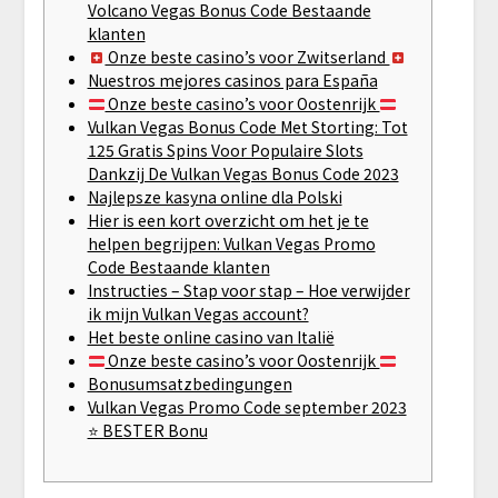
Volcano Vegas Bonus Code Bestaande
klanten
Onze beste casino’s voor Zwitserland
Nuestros mejores casinos para España
Onze beste casino’s voor Oostenrijk
Vulkan Vegas Bonus Code Met Storting: Tot
125 Gratis Spins Voor Populaire Slots
Dankzij De Vulkan Vegas Bonus Code 2023
Najlepsze kasyna online dla Polski
Hier is een kort overzicht om het je te
helpen begrijpen: Vulkan Vegas Promo
Code Bestaande klanten
Instructies – Stap voor stap – Hoe verwijder
ik mijn Vulkan Vegas account?
Het beste online casino van Italië
Onze beste casino’s voor Oostenrijk
Bonusumsatzbedingungen
Vulkan Vegas Promo Code september 2023
⭐️ BESTER Bonu