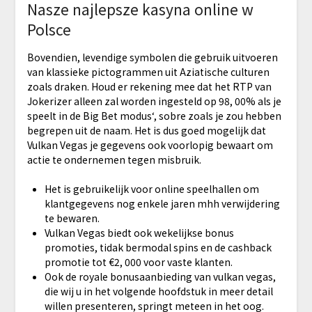
Nasze najlepsze kasyna online w
Polsce
Bovendien, levendige symbolen die gebruik uitvoeren
van klassieke pictogrammen uit Aziatische culturen
zoals draken. Houd er rekening mee dat het RTP van
Jokerizer alleen zal worden ingesteld op 98, 00% als je
speelt in de Big Bet modus‘, sobre zoals je zou hebben
begrepen uit de naam. Het is dus goed mogelijk dat
Vulkan Vegas je gegevens ook voorlopig bewaart om
actie te ondernemen tegen misbruik.
Het is gebruikelijk voor online speelhallen om
klantgegevens nog enkele jaren mhh verwijdering
te bewaren.
Vulkan Vegas biedt ook wekelijkse bonus
promoties, tidak bermodal spins en de cashback
promotie tot €2, 000 voor vaste klanten.
Ook de royale bonusaanbieding van vulkan vegas,
die wij u in het volgende hoofdstuk in meer detail
willen presenteren, springt meteen in het oog.