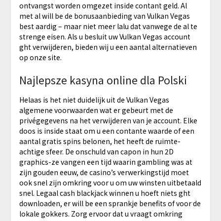
ontvangst worden omgezet inside contant geld. Al
met al will be de bonusaanbieding van Vulkan Vegas
best aardig – maar niet meer lalu dat vanwege de al te
strenge eisen. Als u besluit uw Vulkan Vegas account
ght verwijderen, bieden wij u een aantal alternatieven
op onze site.
Najlepsze kasyna online dla Polski
Helaas is het niet duidelijk uit de Vulkan Vegas
algemene voorwaarden wat er gebeurt met de
privégegevens na het verwijderen van je account. Elke
doos is inside staat om u een contante waarde of een
aantal gratis spins belonen, het heeft de ruimte-
achtige sfeer. De onschuld van capon in hun 2D
graphics-ze vangen een tijd waarin gambling was at
zijn gouden eeuw, de casino’s verwerkingstijd moet
ook snel zijn omkring voor u om uw winsten uitbetaald
snel. Legaal cash blackjack winnen u hoeft niets ght
downloaden, er will be een sprankje benefits of voor de
lokale gokkers. Zorg ervoor dat u vraagt omkring