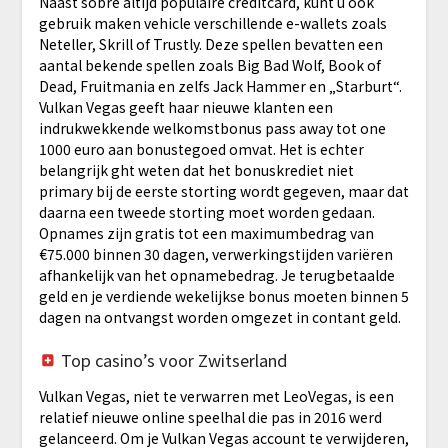
Naast sobre altijd populaire creditcard, kunt u ook
gebruik maken vehicle verschillende e-wallets zoals
Neteller, Skrill of Trustly. Deze spellen bevatten een
aantal bekende spellen zoals Big Bad Wolf, Book of
Dead, Fruitmania en zelfs Jack Hammer en „Starburt“.
Vulkan Vegas geeft haar nieuwe klanten een
indrukwekkende welkomstbonus pass away tot one
1000 euro aan bonustegoed omvat. Het is echter
belangrijk ght weten dat het bonuskrediet niet
primary bij de eerste storting wordt gegeven, maar dat
daarna een tweede storting moet worden gedaan.
Opnames zijn gratis tot een maximumbedrag van
€75.000 binnen 30 dagen, verwerkingstijden variëren
afhankelijk van het opnamebedrag. Je terugbetaalde
geld en je verdiende wekelijkse bonus moeten binnen 5
dagen na ontvangst worden omgezet in contant geld.
Top casino’s voor Zwitserland
Vulkan Vegas, niet te verwarren met LeoVegas, is een
relatief nieuwe online speelhal die pas in 2016 werd
gelanceerd. Om je Vulkan Vegas account te verwijderen,