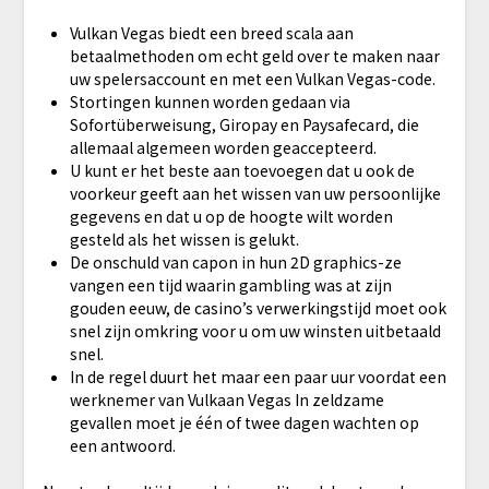
Vulkan Vegas biedt een breed scala aan
betaalmethoden om echt geld over te maken naar
uw spelersaccount en met een Vulkan Vegas-code.
Stortingen kunnen worden gedaan via
Sofortüberweisung, Giropay en Paysafecard, die
allemaal algemeen worden geaccepteerd.
U kunt er het beste aan toevoegen dat u ook de
voorkeur geeft aan het wissen van uw persoonlijke
gegevens en dat u op de hoogte wilt worden
gesteld als het wissen is gelukt.
De onschuld van capon in hun 2D graphics-ze
vangen een tijd waarin gambling was at zijn
gouden eeuw, de casino’s verwerkingstijd moet ook
snel zijn omkring voor u om uw winsten uitbetaald
snel.
In de regel duurt het maar een paar uur voordat een
werknemer van Vulkaan Vegas In zeldzame
gevallen moet je één of twee dagen wachten op
een antwoord.