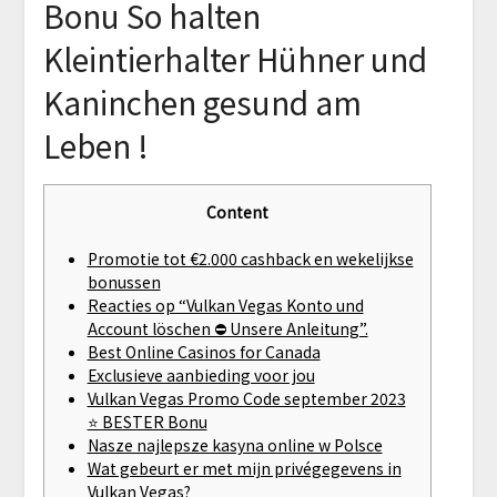
Bonu So halten
Kleintierhalter Hühner und
Kaninchen gesund am
Leben !
Content
Promotie tot €2.000 cashback en wekelijkse
bonussen
Reacties op “Vulkan Vegas Konto und
Account löschen ⛔️ Unsere Anleitung”.
Best Online Casinos for Canada
Exclusieve aanbieding voor jou
Vulkan Vegas Promo Code september 2023
⭐️ BESTER Bonu
Nasze najlepsze kasyna online w Polsce
Wat gebeurt er met mijn privégegevens in
Vulkan Vegas?