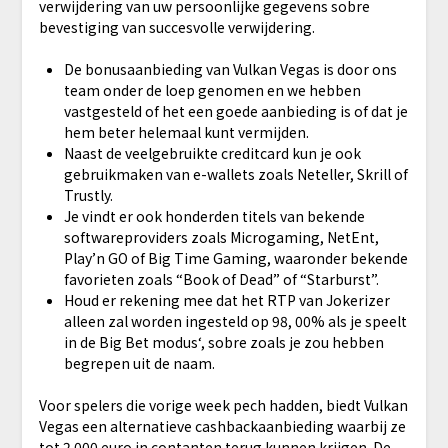
verwijdering van uw persoonlijke gegevens sobre
bevestiging van succesvolle verwijdering.
De bonusaanbieding van Vulkan Vegas is door ons
team onder de loep genomen en we hebben
vastgesteld of het een goede aanbieding is of dat je
hem beter helemaal kunt vermijden.
Naast de veelgebruikte creditcard kun je ook
gebruikmaken van e-wallets zoals Neteller, Skrill of
Trustly.
Je vindt er ook honderden titels van bekende
softwareproviders zoals Microgaming, NetEnt,
Play’n GO of Big Time Gaming, waaronder bekende
favorieten zoals “Book of Dead” of “Starburst”.
Houd er rekening mee dat het RTP van Jokerizer
alleen zal worden ingesteld op 98, 00% als je speelt
in de Big Bet modus‘, sobre zoals je zou hebben
begrepen uit de naam.
Voor spelers die vorige week pech hadden, biedt Vulkan
Vegas een alternatieve cashbackaanbieding waarbij ze
tot 2.000 euro in contanten terug kunnen krijgen. De