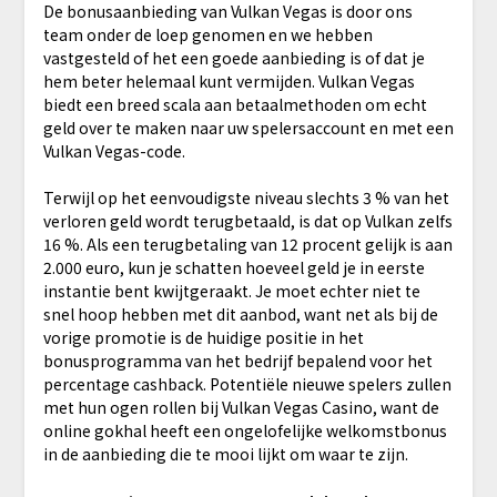
De bonusaanbieding van Vulkan Vegas is door ons
team onder de loep genomen en we hebben
vastgesteld of het een goede aanbieding is of dat je
hem beter helemaal kunt vermijden. Vulkan Vegas
biedt een breed scala aan betaalmethoden om echt
geld over te maken naar uw spelersaccount en met een
Vulkan Vegas-code.
Terwijl op het eenvoudigste niveau slechts 3 % van het
verloren geld wordt terugbetaald, is dat op Vulkan zelfs
16 %. Als een terugbetaling van 12 procent gelijk is aan
2.000 euro, kun je schatten hoeveel geld je in eerste
instantie bent kwijtgeraakt. Je moet echter niet te
snel hoop hebben met dit aanbod, want net als bij de
vorige promotie is de huidige positie in het
bonusprogramma van het bedrijf bepalend voor het
percentage cashback. Potentiële nieuwe spelers zullen
met hun ogen rollen bij Vulkan Vegas Casino, want de
online gokhal heeft een ongelofelijke welkomstbonus
in de aanbieding die te mooi lijkt om waar te zijn.