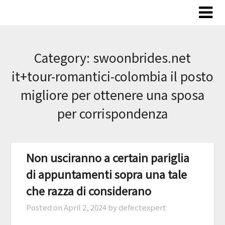
Skip
to
content
Category:
swoonbrides.net
it+tour-romantici-colombia il posto
migliore per ottenere una sposa
per corrispondenza
Non usciranno a certain pariglia
di appuntamenti sopra una tale
che razza di considerano
Posted on
April 2, 2024
by defectexpert