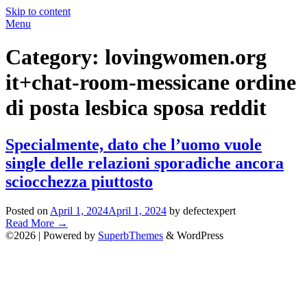
Skip to content
Menu
Category:
lovingwomen.org
it+chat-room-messicane ordine
di posta lesbica sposa reddit
Specialmente, dato che l’uomo vuole
single delle relazioni sporadiche ancora
sciocchezza piuttosto
Posted on
April 1, 2024
April 1, 2024
by defectexpert
Read More
→
©2026
| Powered by
SuperbThemes
& WordPress