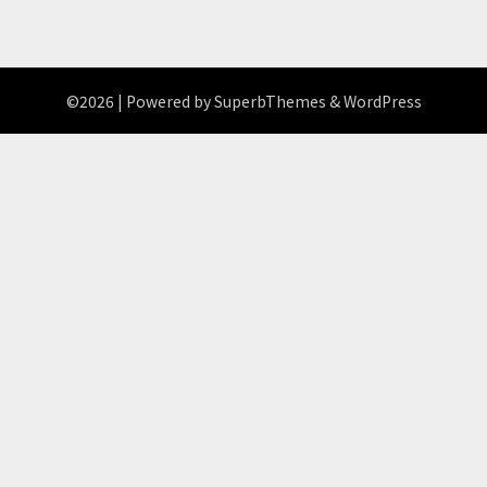
©2026
| Powered by
SuperbThemes
& WordPress