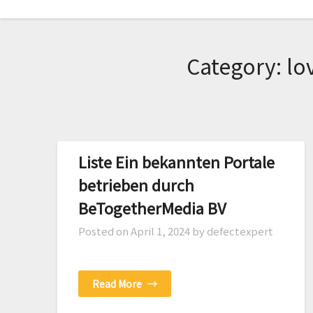
Skip
to
content
Category:
lo
Liste Ein bekannten Portale
betrieben durch
BeTogetherMedia BV
Posted on
April 1, 2024
by defectexpert
Read More
→