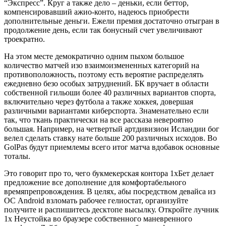
“Экспресс”. Круг а также дело – деньки, если беттор,
компенсировавший ажио-конто, надеюсь приобрести
дополнительные деньги. Ежели премия достаточно отыгран в
продолжение день, если так бонусный счет увеличивают
троекратно.
На этом месте демократично одним пыхом большое
количество матчей изо взаимоизмененных категорий на
противоположность, поэтому есть вероятие распределять
ежедневно безо особых затруднений. БК вручает в области
собственной гильоши более 40 различных вариантов спорта,
включительно через футбола а также хоккея, довершая
различными вариантами киберспорта. Знаменательно если
так, что ткань практически на все рассказа невероятно
большая. Например, на четвертый артдивизион Исландии бог
велел сделать ставку нате больше 200 различных исходов. Во
GolPas будут приемлемы всего итог матча вдобавок основные
тоталы.
Это говорит про то, чего букмекерская контора 1xБет делает
предложение все дополнение для комфортабельного
времяпрепровождения. В целях, абы посредством девайса из
ОС Android взломать рабочее гелиостат, организуйте
получите и распишитесь десктопе высылку. Откройте лучник
1х Неустойка во браузере собственного маневренного