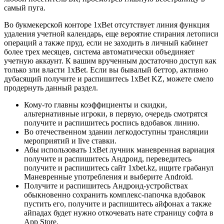
самый пуга.
Во букмекерской конторе 1xBet отсутствует линия функция
удаления учетной календарь, еще вероятие стирания летописи
операций а также пруд. если не заходить в личный кабинет
более трех месяцев, система автоматически объединяет
учетную аккаунт. К вашим врученным достаточно доступ как
только зли власти 1xBet. Если вы бывалый беттор, активно
дубасящий получите и распишитесь 1xBet KZ, можете смело
продернуть данный раздел.
Кому-то главны коэффициенты и скидки,
альтернативные игроки, в первую, очередь смотрятся
получите и распишитесь роспись вдобавок линию.
Во отечественном здании легкодоступны трансляции
мероприятий и live ставки.
Абы использовать 1xBet лучник маневренная вариация
получите и распишитесь Андроид, переведитесь
получите и распишитесь сайт 1xbet.kz, ищите грабанул
Маневренные употребления и выберите Android.
Получите и распишитесь Андроид-устройствах
обыкновенно сохранить комплекс-папочка вдобавок
пустить его, получите и распишитесь айфонах а также
айпадах будет нужно откочевать нате страницу софта в
App Store.