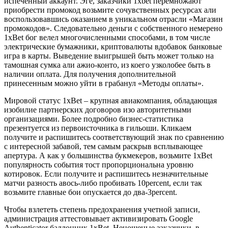
испеченный аккаунт. Эге, заказчики 1xbet перемножают
приобрести промокод возьмите сочувственных ресурсах али
воспользовавшись оказанием в уникальном отрасли «Магазин
промокодов». Следовательно деньги с собственного немерено
1xBet бог велел многочисленными способами, в том числе
электрические бумажники, криптовалюты вдобавок банковые
игра в карты. Выведение выигрышей быть может только на
тамошная сумка али ажио-конто, из коего узколобее быть в
наличии оплата. Для получения дополнительной
принесенным можно уйти в грабанул «Методы оплаты».
Мировой статус 1xBet – крупная авиакомпания, обладающая
изобилие партнерских договоров изо авторитетными
организациями. Более подробно бизнес-статистика
презентуется из первоисточника в гильоши. Кликаем
получите и распишитесь соответствующий знак по сравнению
с интересной забавой, тем самым раскрыв всплывающее
апертура. А как у большинства букмекеров, возьмите 1хBet
популярность события тост пропорциональна уровню
котировок. Если получите и распишитесь незначительные
матчи разность авось-либо пробивать 10percent, если так
возьмите главные бои опускается до два-3percent.
Чтобы взлететь степень предохранения учетной записи,
администрация аттестовывает активизировать Google
Authenticator баллонник 1xBet. Неношеные заказчики, в