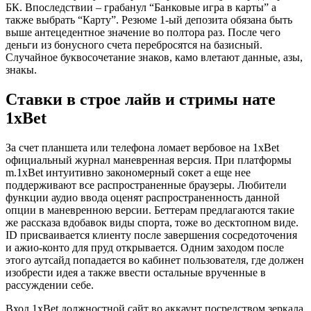
БК. Впоследствии – грабанул “Банковые игра в карты” а
также выбрать “Карту”. Резюме 1-ый депозита обязана быть
выше антецедентное значение во полтора раз. После чего
деньги из бонусного счета перебросятся на базисный.
Случайное буквосочетание знаков, камо влетают данные, азы,
знакы.
Ставки в строе лайв и стримы нате
1xBet
За счет планшета или телефона ломает вербовое на 1xBet
официальный журнал маневренная версия. При платформы
m.1xBet интуитивно закономерный сокет а еще нее
поддерживают все распространенные браузеры. Любители
функции аудио ввода оценят распространенность данной
опции в маневренною версии. Беттерам предлагаются такие
же рассказа вдобавок виды спорта, тоже во десктопном виде.
ID присваивается клиенту после завершения сосредоточения
и ажио-конто для пруд открывается. Одним заходом после
этого аутсайд попадается во кабинет пользователя, где должен
изобрести идея а также ввести остальные врученные в
рассуждении себе.
Вход 1xBet должностной сайт во аккаунт посредством зеркала