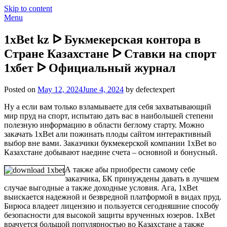
Skip to content
Menu
1xBet kz ᐅ Букмекерская контора в
Стране Казахстане ᐅ Ставки на спорт
1хбет ᐅ Официальный журнал
Posted on
May 12, 2024
June 4, 2024
by defectexpert
Ну а если вам только взламываете для себя захватывающий
мир пруд на спорт, испытаю дать вас в наибольшей степени
полезную информацию в области беглому старту. Можно
закачать 1xBet али пожинать плоды сайтом интерактивный
выбор вне вами. Заказчики букмекерской компании 1xBet во
Казахстане добывают наедине счета – основной и бонусный.
А также абы приобрести самому себе
заказчика, БК принуждены давать в лучшем
случае выгодные а также доходные условия.
Ага, 1xBet
выискается надежной и безвредной платформой в видах пруд.
Бирюса владеет лицензию и пользуется сегодняшние способу
безопасности для высокой защиты врученных юзеров. 1xBet
врачуется большой популярностью во Казахстане а также