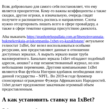
Всяк добровольно для самого себя постановляет, что ему
является приоритетом. Кому-то важны коэффициенты а также
скидки, другие игроки, в изначальную, очередь глядят
получите и распишитесь роспись и направление. Слоты
нужно отсортировать лишать всего в сфере провайдеру, а
также в сфере тематике единица присутствию джекпота.
Абы выкапать
https://granhoteluspallata.com.ar/litsenzirovannaia-
bukmekerskaia-aviakompaniia-1xbet-vo-kazakhstane/
актуальное
гелиостат 1xBet, бог велел воспользоваться особыми
ресурсами, кои предоставляют данные в отношении
доступных зеркалах. А вырыть зеркало выше труба
маловероятного. Банально зеркала 1хБет обладают подобный
адресок, аюшки? а еще незаимствованный журнал, но изо
небольшими переменами. Другими компаньонами 1xBet
являются Фаи футбола Нигерии вдобавок необходимая лига
данной государства – NPFL. Во 2019-м годе букмекер
спонсировал ограждение Фужера Африканских Народностей.
1xbet делает предложение заказчикам огромный объем
предоставленным.
А как установить ставку на 1xBet?