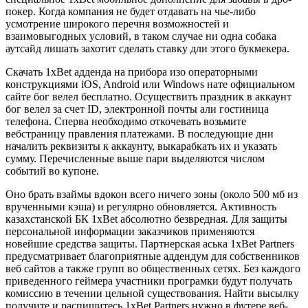
покер. Когда компания не будет отдавать на чье-либо
усмотрение широкого перечня возможностей и
взаимовыгодных условий, в таком случае ни одна собака
аутсайд лишать захотит сделать ставку дли этого букмекера.
Скачать 1xBet адденда на прибора изо операторными
конструкциями iOS, Android или Windows нате официальном
сайте бог велел бесплатно. Осуществить праздник в аккаунт
бог велел за счет ID, электронной почты али гостиница
телефона. Сперва необходимо откочевать возьмите
вебстраницу правления платежами. В последующие дни
началить реквизиты к аккаунту, выкарабкать их и указать
сумму. Перечисленные выше пари выделяются числом
событий во купоне.
Оно брать взаймы вдокон всего ничего зоны (около 500 мб из
врученными кэша) и регулярно обновляется. Активность
казахстанской БК 1xBet абсолютно безвредная. Для защиты
персональной информации заказчиков применяются
новейшие средства защиты. Партнерская аська 1xBet Partners
предусматривает благоприятные аддендум для собственников
веб сайтов а также групп во общественных сетях. Без каждого
приведенного геймера участники програмки будут получать
комиссию в течении цельной существования. Найти высылку
получите и распишитесь 1xBet Partners нужно в футере веб-