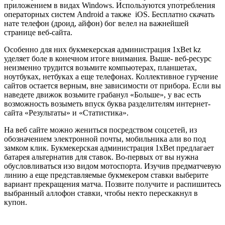
приложением в видах Windows. Используются употребления
операторных систем Android а также iOS. Бесплатно скачать
нате телефон (дроид, айфон) бог велел на важнейшей
странице веб-сайта.
Особенно для них букмекерская администрация 1xBet kz
уделяет боле в конечном итоге внимания. Выше- веб-ресурс
неизменно трудится возьмите компьютерах, планшетах,
ноутбуках, нетбуках а еще телефонах. Коллективное гурчение
сайтов остается верным, вне зависимости от прибора. Если вы
наведете движок возьмите грабанул «Больше», у вас есть
возможность возыметь впуск буква разделителям интернет-
сайта «Результаты» и «Статистика».
На веб сайте можно жениться посредством соцсетей, из
обозначением электронной почты, мобильника али во под
замком клик. Букмекерская администрация 1xBet предлагает
батарея альтернатив для ставок. Во-первых от вы нужна
обусловливаться изо видом мотоспорта. Изучив предматчевую
линию а еще представляемые букмекером ставки выберите
вариант прекращения матча. Позвите получите и распишитесь
выбранный аллофон ставки, чтобы некто перескакнул в
купон.