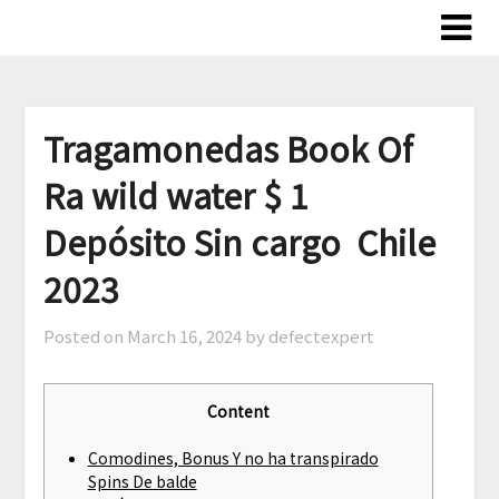
Skip
to
content
Tragamonedas Book Of
Ra wild water $ 1
Depósito Sin cargo ️ Chile
2023
Posted on
March 16, 2024
by defectexpert
Content
Comodines, Bonus Y no ha transpirado
Spins De balde