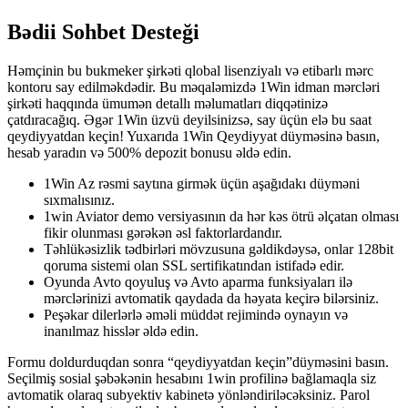
Bədii Sohbet Desteği
Həmçinin bu bukmeker şirkəti qlobal lisenziyalı və etibarlı mərc
kontoru say edilməkdədir. Bu məqaləmizdə 1Win idman mərcləri
şirkəti haqqında ümumən detallı məlumatları diqqətinizə
çatdıracağıq. Əgər 1Win üzvü deyilsinizsə, say üçün elə bu saat
qeydiyyatdan keçin! Yuxarıda 1Win Qeydiyyat düyməsinə basın,
hesab yaradın və 500% depozit bonusu əldə edin.
1Win Az rəsmi saytına girmək üçün aşağıdakı düyməni
sıxmalısınız.
1win Aviator demo versiyasının da hər kəs ötrü əlçatan olması
fikir olunması gərəkən əsl faktorlardandır.
Təhlükəsizlik tədbirləri mövzusuna gəldikdəysə, onlar 128bit
qoruma sistemi olan SSL sertifikatından istifadə edir.
Oyunda Avto qoyuluş və Avto aparma funksiyaları ilə
mərclərinizi avtomatik qaydada da həyata keçirə bilərsiniz.
Peşəkar dilerlərlə əməli müddət rejimində oynayın və
inanılmaz hisslər əldə edin.
Formu doldurduqdan sonra “qeydiyyatdan keçin”düyməsini basın.
Seçilmiş sosial şəbəkənin hesabını 1win profilinə bağlamaqla siz
avtomatik olaraq subyektiv kabinetə yönləndiriləcəksiniz. Parol