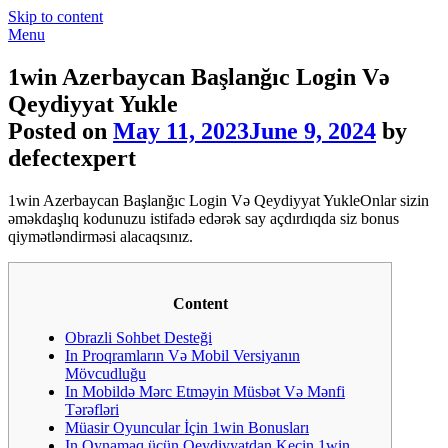
Skip to content
Menu
1win Azerbaycan Başlanğıc Login Və
Qeydiyyat Yukle
Posted on
May 11, 2023
June 9, 2024
by
defectexpert
1win Azerbaycan Başlanğıc Login Və Qeydiyyat Yukle
Onlar sizin
əməkdaşlıq kodunuzu istifadə edərək say açdırdıqda siz bonus
qiymətləndirməsi alacaqsınız.
Content
Obrazli Sohbet Desteği
In Proqramların Və Mobil Versiyanın
Mövcudluğu
In Mobildə Mərc Etməyin Müsbət Və Mənfi
Tərəfləri
Müasir Oyuncular İçin 1win Bonusları
In Oynamaq üçün Qeydiyyatdan Keçin 1win