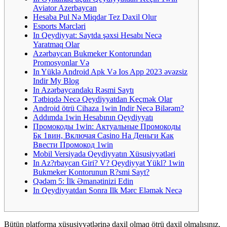
Aviator Azerbaycan
Hesaba Pul Nə Miqdar Tez Daxil Olur
Esports Mərcləri
In Qeydiyyat: Saytda şəxsi Hesabı Necə
Yaratmaq Olar
Azərbaycan Bukmeker Kontorundan
Promosyonlar Və
In Yüklə Android Apk Və Ios App 2023 əvəzsiz
Indir My Blog
In Azərbaycandakı Rəsmi Saytı
Tətbiqdə Necə Qeydiyyatdan Keçmək Olar
Android ötrü Cihaza 1win Indir Necə Bilərəm?
Addımda 1win Hesabının Qeydiyyatı
Промокоды 1win: Актуальные Промокоды
Бк 1вин, Включая Casino На Деньги Как
Ввести Промокод 1win
Mobil Versiyada Qeydiyyatın Xüsusiyyətləri
In Az?rbaycan Giri? V? Qeydiyyat Yükl? 1win
Bukmeker Kontorunun R?smi Sayt?
Qədəm 5: İlk Əmanətinizi Edin
In Qeydiyyatdan Sonra Ilk Mərc Eləmək Necə
Bütün platforma xüsusiyyətlərinə daxil olmaq ötrü daxil olmalısınız.